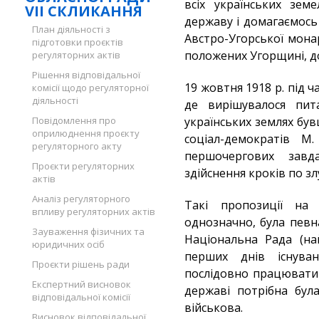
всіх українських зем
VII СКЛИКАННЯ
державу і домагаємось
План діяльності з
Австро-Угорської монар
підготовки проєктів
положених Угорщині, до
регуляторних актів
Рішення відповідальної
19 жовтня 1918 р. під ч
комісії щодо регуляторної
діяльності
де вирішувалося пи
Повідомлення про
українських землях був
оприлюднення проєкту
соціал-демократів 
регуляторного акту
першочергових завд
Проєкти регуляторних
здійснення кроків по з
актів
Аналіз регуляторного
Такі пропозиції на
впливу регуляторних актів
однозначно, була певн
Зауваження фізичних та
Національна Рада (н
юридичних осіб
перших днів існува
Проєкти рішень ради
послідовно працювати
Експертний висновок
державі потрібна була
відповідальної комісії
військова.
Висновок відповідальної