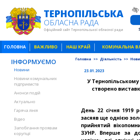
ТЕРНОПІЛЬСЬКА
ОБЛАСНА РАДА
Офіційний сайт Тернопільської обласної ради
ГОЛОВНА
ВАЖЛИВО
НАШ КРАЙ
КОМУНАЛЬНА В
Головна
>>
Діяльність
>>
Нов
ІНФОРМУЄМО
Новини
23.01.2023
Новини комунальних
У Тернопільському
підприємств
створено в
иставк
Анонси подій
Актуально
День 22 січня 1919 ро
Гаряча лінія
засяяв ще однією зол
Відео
прийнятий вікопомн
Запобігання проявам
ЗУНР. Вперше за до
корупції