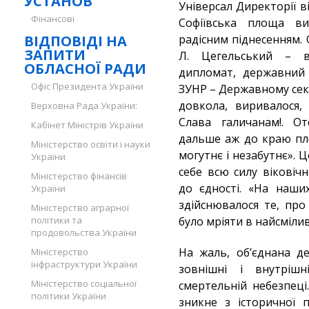
УСТАНОВ
Універсал Директорії ві
Фінансові
Софіївська площа в
ВІДПОВІДІ НА
радісним піднесенням. 
ЗАПИТИ
Л. Цегельський – в
ОБЛАСНОЇ РАДИ
дипломат, державний 
Офіс Президента України
ЗУНР – Державному секр
довкола, виривалося, 
Верховна Рада України:
Слава галичанам!. О
Кабінет Міністрів України
дальше аж до краю пло
Міністерство освіти і науки
могутнє і незабутнє». 
України
себе всю силу віковіч
Міністерство фінансів
до єдності. «На наши
України
здійснювалося те, пр
Міністерство аграрної
політики та
було мріяти в найсміли
продовольства України
На жаль, об’єднана д
Міністерство
інфраструктури України
зовнішні і внутріш
Міністерство соціальної
смертельній небезпеці
політики України
зникне з історичної 