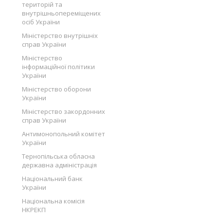
територій та
внутрішньопереміщених
осіб України
Міністерство внутрішніх
справ України
Міністерство
інформаційної політики
України
Міністерство оборони
України
Міністерство закордонних
справ України
Антимонопольний комітет
України
Тернопільська обласна
державна адміністрація
Національний банк
України
Національна комісія
НКРЕКП