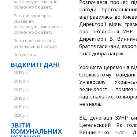
розпорядників коштів
Розпочався процес пі
обласного бюджету
нагоди проголошення
Реєстри договорів
відправилась до Києва
укладених
Директорії вірчу грам
розпорядниками коштів
про об’єднання УНР 
обласного бюджету
Директорії В. Виннич
Звіти про виконання
браття галичани, європе
регіональних програм
з нас добра нація».
Звітування
ВІДКРИТІ ДАНІ
Урочиста церемонія від
2015 рік
Софіївському майдан
2016 рік
Універсалу Українс
величавості і помпезн
2017 рік
національних кольорів 
2018 рік
не знала.
2019 рік
2020 рік
Від делегації ЗУНР в
ЗВІТИ
Цегельський. Як гол
КОМУНАЛЬНИХ
Винниченко. Член Д