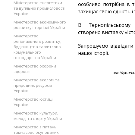
Міністерство енергетики
особливо потрібна в т
та вугільної промисловості
захищає свою єдність і 
України
Міністерство економічного
В Тернопільському 
розвитку і торгівлі України
створено в
иставку «Іст
Міністерство
регіонального розвитку,
Запрошуємо відвідати 
будівництва та житлово-
комунального
нашої історії.
господарства України
Міністерство охорони
здоров’я
завідувачк
Міністерство екології та
природних ресурсів
України
Міністерство юстиції
України
Міністерство культури,
молоді та спорту України
Міністерство з питань
тимчасово окупованих