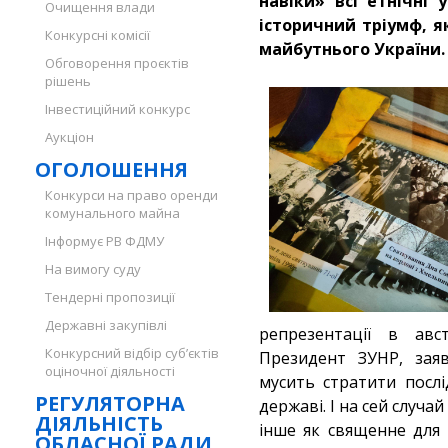
навіки» всі етнічні 
Очищення влади
історичний тріумф, я
Конкурсні комісії
майбутнього України.
Обговорення проєктів
рішень
Інвестиційний конкурс
Аукціон
ОГОЛОШЕННЯ
Конкурси на право оренди
комунального майна
Інформує РВ ФДМУ
На вимогу суду
Тендерні пропозиції
Державні закупівлі
репрезентації в авст
Конкурсний відбір суб’єктів
Президент ЗУНР, заяв
оціночної діяльності
мусить стратити послі
РЕГУЛЯТОРНА
державі. І на сей случа
ДІЯЛЬНІСТЬ
інше як священне для
ОБЛАСНОЇ РАДИ