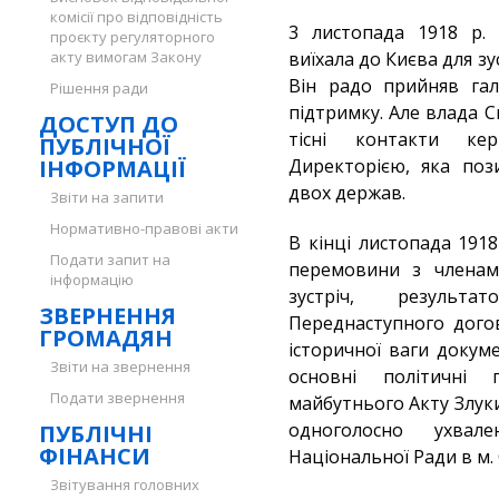
комісії про відповідність
3 листопада 1918 р. 
проєкту регуляторного
акту вимогам Закону
виїхала до Києва для з
Він радо прийняв гал
Рішення ради
підтримку. Але влада С
ДОСТУП ДО
тісні контакти ке
ПУБЛІЧНОЇ
ІНФОРМАЦІЇ
Директорією, яка поз
двох держав.
Звіти на запити
Нормативно-правові акти
В кінці листопада 1918
Подати запит на
перемовини з членами
інформацію
зустріч, результ
ЗВЕРНЕННЯ
Переднаступного дого
ГРОМАДЯН
історичної ваги докум
Звіти на звернення
основні політичні
Подати звернення
майбутнього Акту Злуки
одноголосно ухвале
ПУБЛІЧНІ
ФІНАНСИ
Національної Ради в м. 
Звітування головних