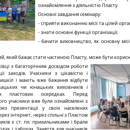
ознайомлення з діяльністю Пласту.
Основні завдання семінару:
- сприяти виконанню місії та цілей орган
- знати основні функції організації;
- бачити виховництво, як основну місі
ий, який бажає стати частиною Пласту, може бути корис
івці з багаторічним досвідом роботи
ії заходів. Учасники з цікавістю і
вишкіл і мають вже бажання відбути
вацьких чи юнацьких виховників і
х пластових осередках. Перед
го учасники вже були ознайомлені з
рез презентації у своїх населених
через інтернет, через спільні з Пластом
иків є ст. пл. прихильниками і брали
одах і таборах. Заняття для учасників