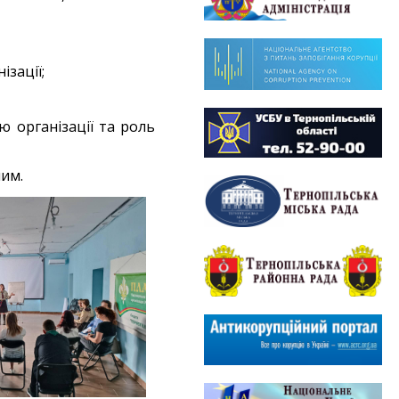
ізації;
ю організації та роль
ним.