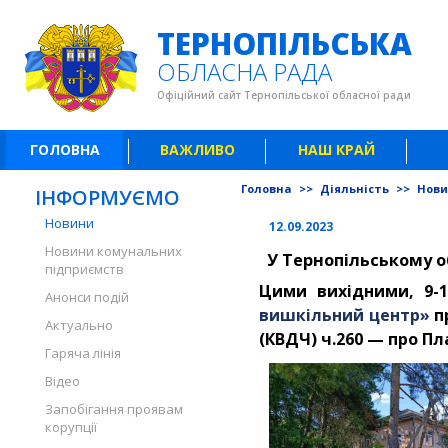
ТЕРНОПІЛЬСЬКА
ОБЛАСНА РАДА
Офіційний сайт Тернопільської обласної ради
ГОЛОВНА
ВАЖЛИВО
НАШ КРАЙ
Головна
>>
Діяльність
>>
Нов
ІНФОРМУЄМО
Новини
12.09.2023
Новини комунальних
У Тернопільському 
підприємств
Цими вихідними, 9-1
Анонси подій
вишкільний центр»
п
Актуально
(КВДЧ) ч.260 — про Пл
Гаряча лінія
Відео
Запобігання проявам
корупції