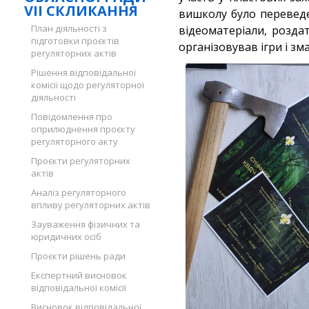
VII СКЛИКАННЯ
вишколу було переведен
План діяльності з
відеоматеріали, розда
підготовки проєктів
організовував ігри і зм
регуляторних актів
Рішення відповідальної
комісії щодо регуляторної
діяльності
Повідомлення про
оприлюднення проєкту
регуляторного акту
Проєкти регуляторних
актів
Аналіз регуляторного
впливу регуляторних актів
Зауваження фізичних та
юридичних осіб
Проєкти рішень ради
Експертний висновок
відповідальної комісії
Висновок відповідальної