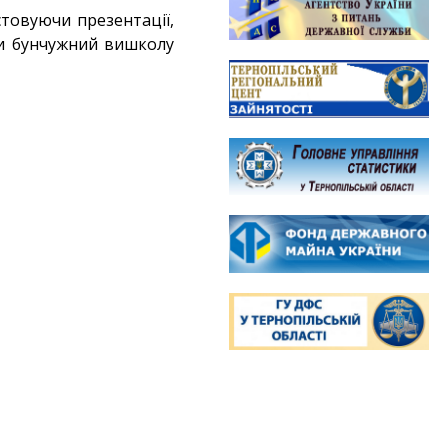
стовуючи презентації,
ми бунчужний вишколу