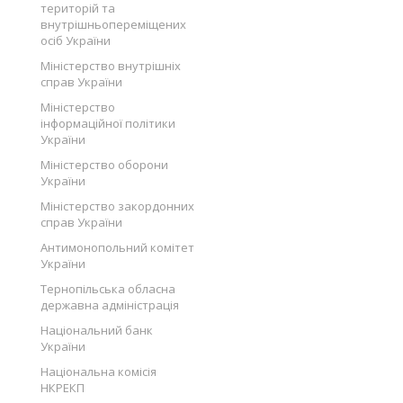
територій та
внутрішньопереміщених
осіб України
Міністерство внутрішніх
справ України
Міністерство
інформаційної політики
України
Міністерство оборони
України
Міністерство закордонних
справ України
Антимонопольний комітет
України
Тернопільська обласна
державна адміністрація
Національний банк
України
Національна комісія
НКРЕКП