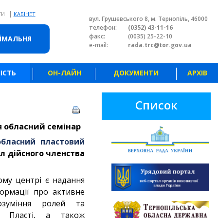
|
ТИ
КАБІНЕТ
вул. Грушевського 8, м. Тернопіль, 46000
телефон:
(0352) 43-11-16
факс:
(0035) 25-22-10
ЙМАЛЬНЯ
e-mail:
rada.trc@tor.gov.ua
ІСТЬ
ОН-ЛАЙН
ДОКУМЕНТИ
АРХІВ
Список
я обласний семінар
обласний пластовий
л дійсного членства
му центрі є надання
формації про активне
розуміння ролей та
 Пласті, а також