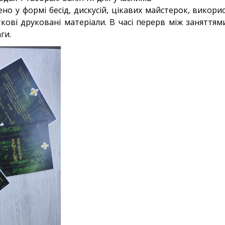
о у формі бесід, дискусій, цікавих майстерок, викори
ткові друковані матеріали. В часі перерв між заняття
аги.