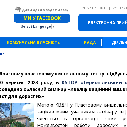
|
ПОШУК НА САЙТІ
КОНТАК
Для людей з вадами зору
Звичайна версія сайту
МИ У FACEBOOK
ЕЛЕКТРОННА ПРИ
Select Language
▼
КОМУНАЛЬНА ВЛАСНІСТЬ
РАДА
ДІЯЛЬН
ини
обласному пластовому вишкільному центрі відбувс
0 вересня 2023 року, в
КУТОР «Тернопільський 
роведено обласний семінар «Кваліфікаційний вишкі
аст для дорослих».
Метою КВДЧ у Пластовому вишкільно
зацікавленим учасникам семінару ін
членство в організації, чітке 
можливостей роботи дорослих у