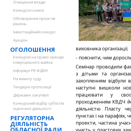
Очищення влади
Конкурсні комісії
Обговорення проєктів
рішень
Інвестиційний конкурс
Аукціон
виховника організації;
ОГОЛОШЕННЯ
Конкурси на право оренди
- пояснити, чим доросл
комунального майна
Семінар проводили фах
Інформує РВ ФДМУ
з дітьми та організац
На вимогу суду
захопленням відбули 
Тендерні пропозиції
наступні вишколи но
працювати у свої
Державні закупівлі
проходженням КВДЧ йо
Конкурсний відбір суб’єктів
діяльністю Пласту че
оціночної діяльності
пунктах і на парафіях, 
РЕГУЛЯТОРНА
проекти, частина учасн
ДІЯЛЬНІСТЬ
ОБЛАСНОЇ РАДИ
участь у пластових зах