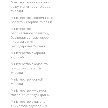
Міністерство енергетики
та вугільної промисловості
України
Міністерство економічного
розвитку і торгівлі України
Міністерство
регіонального розвитку,
будівництва та житлово-
комунального
господарства України
Міністерство охорони
здоров’я
Міністерство екології та
природних ресурсів
України
Міністерство юстиції
України
Міністерство культури,
молоді та спорту України
Міністерство з питань
тимчасово окупованих