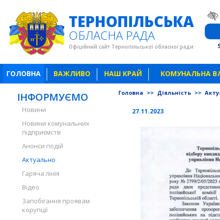
ТЕРНОПІЛЬСЬКА
ОБЛАСНА РАДА
Офіційний сайт Тернопільської обласної ради
ГОЛОВНА
ВАЖЛИВО
НАШ КРАЙ
КОМУНАЛЬНА В
Головна
>>
Діяльність
>>
Акту
ІНФОРМУЄМО
Новини
27.11.2023
Новини комунальних
підприємств
Анонси подій
Актуально
Гаряча лінія
Відео
Запобігання проявам
корупції