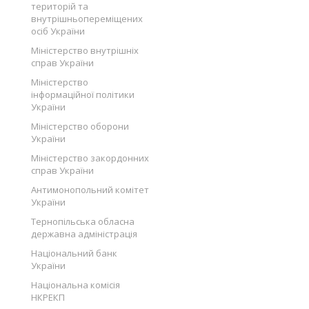
територій та
внутрішньопереміщених
осіб України
Міністерство внутрішніх
справ України
Міністерство
інформаційної політики
України
Міністерство оборони
України
Міністерство закордонних
справ України
Антимонопольний комітет
України
Тернопільська обласна
державна адміністрація
Національний банк
України
Національна комісія
НКРЕКП