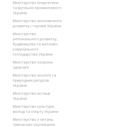
Міністерство енергетики
та вугільної промисловості
України
Міністерство економічного
розвитку і торгівлі України
Міністерство
регіонального розвитку,
будівництва та житлово-
комунального
господарства України
Міністерство охорони
здоров’я
Міністерство екології та
природних ресурсів
України
Міністерство юстиції
України
Міністерство культури,
молоді та спорту України
Міністерство з питань
тимчасово окупованих