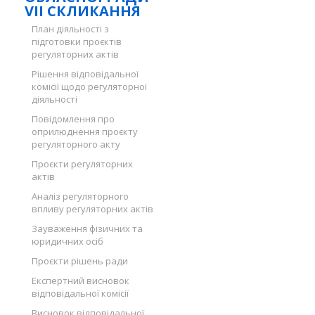
VII СКЛИКАННЯ
План діяльності з
підготовки проєктів
регуляторних актів
Рішення відповідальної
комісії щодо регуляторної
діяльності
Повідомлення про
оприлюднення проєкту
регуляторного акту
Проєкти регуляторних
актів
Аналіз регуляторного
впливу регуляторних актів
Зауваження фізичних та
юридичних осіб
Проєкти рішень ради
Експертний висновок
відповідальної комісії
Висновок відповідальної