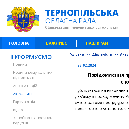
ТЕРНОПІЛЬСЬКА
ОБЛАСНА РАДА
Офіційний сайт Тернопільської обласної ради
ГОЛОВНА
ВАЖЛИВО
НАШ КРАЙ
Головна
>>
Діяльність
>>
Акту
ІНФОРМУЄМО
Новини
28.02.2024
Новини комунальних
Повідомлення пр
підприємств
спо
Анонси подій
Публікується на виконання З
Актуально
у зв’язку з проходженням 
Гаряча лінія
«Енергоатом» процедури оці
з реакторною установкою 
Відео
Запобігання проявам
корупції