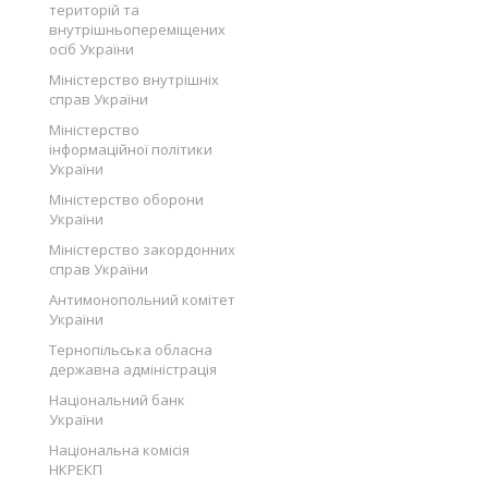
територій та
внутрішньопереміщених
осіб України
Міністерство внутрішніх
справ України
Міністерство
інформаційної політики
України
Міністерство оборони
України
Міністерство закордонних
справ України
Антимонопольний комітет
України
Тернопільська обласна
державна адміністрація
Національний банк
України
Національна комісія
НКРЕКП