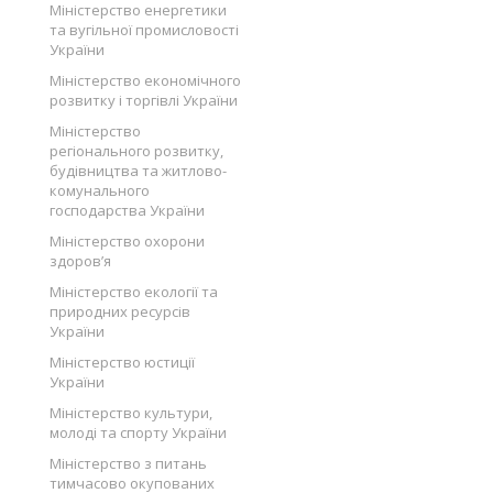
Міністерство енергетики
та вугільної промисловості
України
Міністерство економічного
розвитку і торгівлі України
Міністерство
регіонального розвитку,
будівництва та житлово-
комунального
господарства України
Міністерство охорони
здоров’я
Міністерство екології та
природних ресурсів
України
Міністерство юстиції
України
Міністерство культури,
молоді та спорту України
Міністерство з питань
тимчасово окупованих