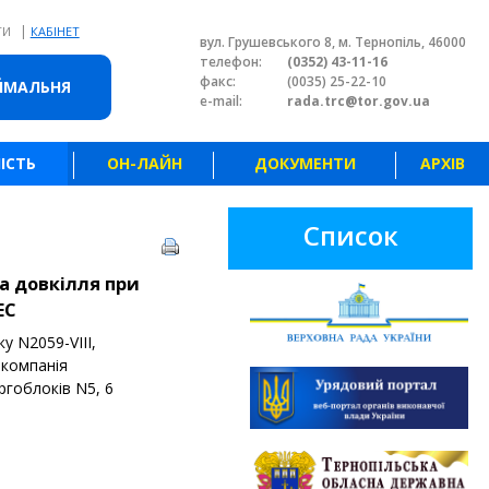
|
ТИ
КАБІНЕТ
вул. Грушевського 8, м. Тернопіль, 46000
телефон:
(0352) 43-11-16
факс:
(0035) 25-22-10
ЙМАЛЬНЯ
e-mail:
rada.trc@tor.gov.ua
ІСТЬ
ОН-ЛАЙН
ДОКУМЕНТИ
АРХІВ
Список
на довкілля при
ЕС
у N2059-VIII,
 компанія
ргоблоків N5, 6