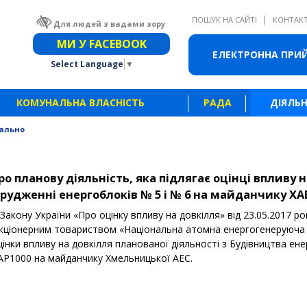
|
ПОШУК НА САЙТІ
КОНТАК
Для людей з вадами зору
Звичайна версія сайту
МИ У FACEBOOK
ЕЛЕКТРОННА ПРИ
Select Language
▼
КОМУНАЛЬНА ВЛАСНІСТЬ
РАДА
ДІЯЛЬН
ально
о планову діяльність, яка підлягає оцінці впливу 
рудженні енергоблоків № 5 і № 6 на майданчику ХА
акону України «Про оцінку впливу на довкілля» від 23.05.2017 рок
Акціонерним товариством «Національна атомна енергогенеруюча
нки впливу на довкілля планованої діяльності з Будівництва ене
АР1000 на майданчику Хмельницької АЕС.