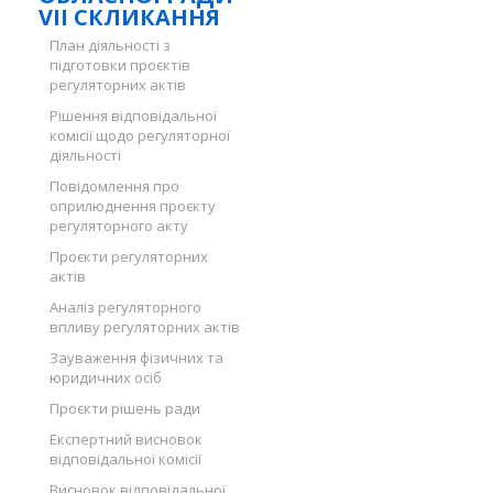
VII СКЛИКАННЯ
План діяльності з
підготовки проєктів
регуляторних актів
Рішення відповідальної
комісії щодо регуляторної
діяльності
Повідомлення про
оприлюднення проєкту
регуляторного акту
Проєкти регуляторних
актів
Аналіз регуляторного
впливу регуляторних актів
Зауваження фізичних та
юридичних осіб
Проєкти рішень ради
Експертний висновок
відповідальної комісії
Висновок відповідальної