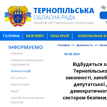
ТЕРНОПІЛЬСЬКА
ОБЛАСНА РАДА
Офіційний сайт Тернопільської обласної ради
ГОЛОВНА
ВАЖЛИВО
НАШ КРАЙ
КОМУНАЛЬНА В
Головна
>>
Діяльність
>>
Анон
ІНФОРМУЄМО
Новини
05.09.2024
Новини комунальних
Відбудеться за
підприємств
Тернопільсько
Анонси подій
законності, запоб
Актуально
депутатської 
Гаряча лінія
демократичног
Відео
сектором безпеки
Запобігання проявам
корупції