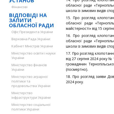
УСТАНОВ
обласної ради «Тернопіл
Фінансові
школа із зимових видів спо
ВІДПОВІДІ НА
15. Про розгляд клопотан
ЗАПИТИ
обласної ради «Тернопіл
ОБЛАСНОЇ РАДИ
майстерності» від 15 серпн
Офіс Президента України
16. Про розгляд клопотан
Верховна Рада України:
обласної ради «Тернопіл
Кабінет Міністрів України
школа із зимових видів спо
Міністерство освіти і науки
17. Про розгляд клопотанн
України
від 27 серпня 2024 року №
громадянин Тернопільсько
Міністерство фінансів
(посмертно).
України
18. Про розгляд заяви До
Міністерство аграрної
політики та
2024 року.
продовольства України
Міністерство
інфраструктури України
Міністерство соціальної
політики України