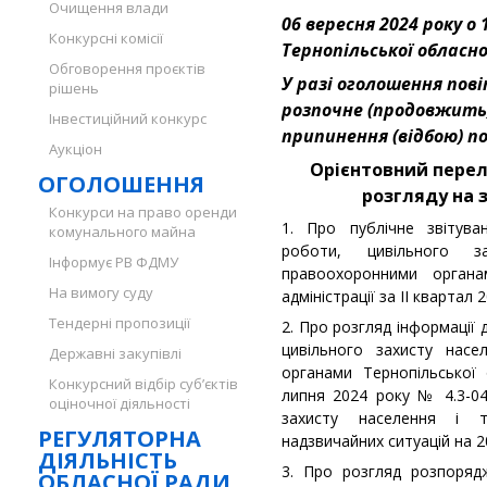
Очищення влади
06 вересня 2024 року о 
Конкурсні комісії
Тернопільської обласно
Обговорення проєктів
У разі оголошення пов
рішень
розпочне (продовжить)
Інвестиційний конкурс
припинення (відбою) п
Аукціон
Орієнтовний перел
ОГОЛОШЕННЯ
розгляду на з
Конкурси на право оренди
1. Про публічне звітув
комунального майна
роботи, цивільного з
Інформує РВ ФДМУ
правоохоронними органам
На вимогу суду
адміністрації за ІІ квартал 
Тендерні пропозиції
2. Про розгляд інформації
цивільного захисту насе
Державні закупівлі
органами Тернопільської о
Конкурсний відбір суб’єктів
липня 2024 року № 4.3-0
оціночної діяльності
захисту населення і т
РЕГУЛЯТОРНА
надзвичайних ситуацій на 2
ДІЯЛЬНІСТЬ
3. Про розгляд розпоряд
ОБЛАСНОЇ РАДИ