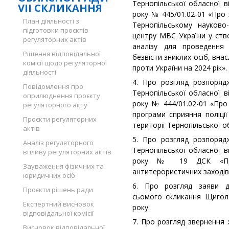
Тернопільської обласної ві
VII СКЛИКАННЯ
року № 445/01.02-01 «Про
План діяльності з
Тернопільському науково-
підготовки проєктів
центру МВС України у ств
регуляторних актів
аналізу для проведення 
Рішення відповідальної
безвісти зниклих осіб, внас
комісії щодо регуляторної
проти України на 2024 рік».
діяльності
4. Про розгляд розпоряд
Повідомлення про
Тернопільської обласної ві
оприлюднення проєкту
року № 444/01.02-01 «Про
регуляторного акту
програми сприяння поліції
Проєкти регуляторних
території Тернопільської о
актів
5. Про розгляд розпоряд
Аналіз регуляторного
Тернопільської обласної ві
впливу регуляторних актів
року № 19 ДСК «Про
Зауваження фізичних та
антитерористичних заходів 
юридичних осіб
6. Про розгляд заяви д
Проєкти рішень ради
сьомого скликання Щигол
Експертний висновок
року.
відповідальної комісії
7. Про розгляд звернення 
Висновок відповідальної