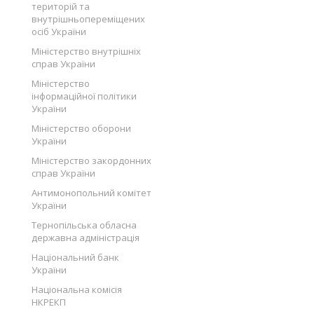
територій та
внутрішньопереміщених
осіб України
Міністерство внутрішніх
справ України
Міністерство
інформаційної політики
України
Міністерство оборони
України
Міністерство закордонних
справ України
Антимонопольний комітет
України
Тернопільська обласна
державна адміністрація
Національний банк
України
Національна комісія
НКРЕКП