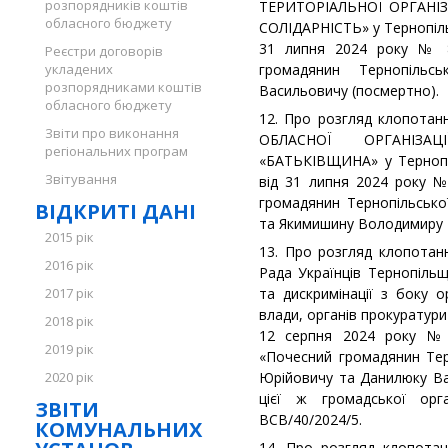
розпорядників коштів
ТЕРИТОРІАЛЬНОЇ ОРГАНІЗ
обласного бюджету
СОЛІДАРНІСТЬ» у Тернопіль
31 липня 2024 року № 
Реєстри договорів
укладених
громадянин Тернопільс
розпорядниками коштів
Васильовичу (посмертно).
обласного бюджету
12. Про розгляд клопотан
Звіти про виконання
ОБЛАСНОЇ ОРГАНІЗАЦ
регіональних програм
«БАТЬКІВЩИНА» у Тернопіл
Звітування
від 31 липня 2024 року 
громадянин Тернопільсько
ВІДКРИТІ ДАНІ
та Якимишину Володимиру 
2015 рік
13. Про розгляд клопотанн
2016 рік
Рада Українців Тернопільщ
2017 рік
та дискримінації з боку о
влади, органів прокуратури
2018 рік
12 серпня 2024 року №
2019 рік
«Почесний громадянин Те
2020 рік
Юрійовичу та Данилюку Ва
цієї ж громадської ор
ЗВІТИ
ВСВ/40/2024/5.
КОМУНАЛЬНИХ
14. Про розгляд клопотан