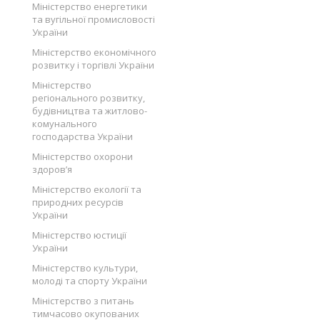
Міністерство енергетики
та вугільної промисловості
України
Міністерство економічного
розвитку і торгівлі України
Міністерство
регіонального розвитку,
будівництва та житлово-
комунального
господарства України
Міністерство охорони
здоров’я
Міністерство екології та
природних ресурсів
України
Міністерство юстиції
України
Міністерство культури,
молоді та спорту України
Міністерство з питань
тимчасово окупованих