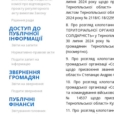
липня 2024 року щодо пр
комісії про відповідність
Тернопільської області»
проєкту регуляторного
листом Тернопільської обла
акту вимогам Закону
2024 року № 2118/С-18/2299
Рішення ради
8. Про розгляд клопотан
ДОСТУП ДО
ТЕРИТОРІАЛЬНОЇ ОРГАНІЗ
ПУБЛІЧНОЇ
СОЛІДАРНІСТЬ» у Тернопіль
ІНФОРМАЦІЇ
30 липня 2024 року № 
Звіти на запити
громадянин Тернопільсь
(посмертно).
Нормативно-правові акти
9. Про розгляд клопотан
Подати запит на
інформацію
громадської організації «
щодо присвоєння звання
ЗВЕРНЕННЯ
області» Степанцю Андрію 
ГРОМАДЯН
10. Про розгляд клопота
Звіти на звернення
громадської організації «
Подати звернення
та командування військово
№ 14537 щодо присвоє
ПУБЛІЧНІ
ФІНАНСИ
Тернопільської області» К
11. Про розгляд клопотан
Звітування головних