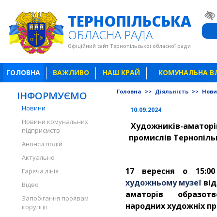
ТЕРНОПІЛЬСЬКА
ОБЛАСНА РАДА
Офіційний сайт Тернопільської обласної ради
ГОЛОВНА
ВАЖЛИВО
НАШ КРАЙ
КОМУНАЛЬНА В
Головна
>>
Діяльність
>>
Нов
ІНФОРМУЄМО
Новини
10.09.2024
Новини комунальних
Художників-аматорі
підприємств
промислів Тернопіль
Анонси подій
Актуально
17 вересня о 15:
Гаряча лінія
художньому музеї
від
Відео
аматорів образот
Запобігання проявам
народних художніх пр
корупції