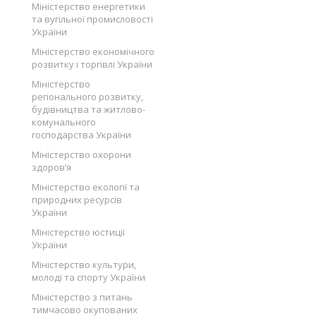
Міністерство енергетики
та вугільної промисловості
України
Міністерство економічного
розвитку і торгівлі України
Міністерство
регіонального розвитку,
будівництва та житлово-
комунального
господарства України
Міністерство охорони
здоров’я
Міністерство екології та
природних ресурсів
України
Міністерство юстиції
України
Міністерство культури,
молоді та спорту України
Міністерство з питань
тимчасово окупованих