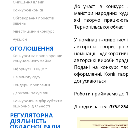
Очищення влади
До участі в конкурсі
Конкурсні комісії
майстри народних худо
Обговорення проєктів
які творчо працюють
рішень
Тернопільської області.
Інвестиційний конкурс
Аукціон
У номінації «живопис» 
авторські твори, роз
ОГОЛОШЕННЯ
номінації «декорати
Конкурси на право оренди
авторські вироби трад
комунального майна
Подані на конкурс тв
Інформує РВ ФДМУ
оформленні. Копії тво
На вимогу суду
допускаються.
Тендерні пропозиції
Державні закупівлі
Роботи приймаємо до
1
Конкурсний відбір суб’єктів
оціночної діяльності
Довідки за тел:
0352 25
РЕГУЛЯТОРНА
ДІЯЛЬНІСТЬ
ОБЛАСНОЇ РАДИ