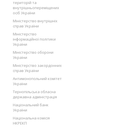
територій та
внутрішньопереміщених
осіб України
Міністерство внутрішніх
справ України
Міністерство
інформаційної політики
України
Міністерство оборони
України
Міністерство закордонних
справ України
Антимонопольний комітет
України
Тернопільська обласна
державна адміністрація
Національний банк
України
Національна комісія
НКРЕКП