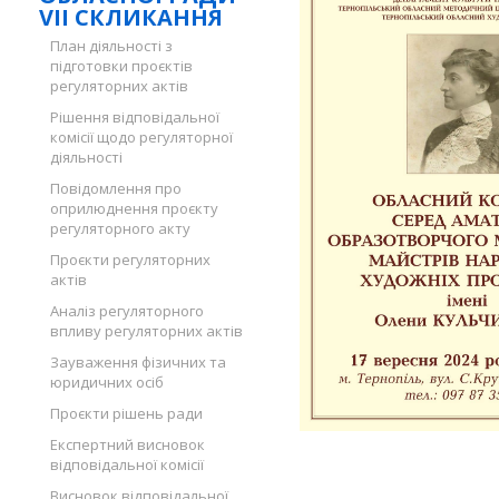
VII СКЛИКАННЯ
План діяльності з
підготовки проєктів
регуляторних актів
Рішення відповідальної
комісії щодо регуляторної
діяльності
Повідомлення про
оприлюднення проєкту
регуляторного акту
Проєкти регуляторних
актів
Аналіз регуляторного
впливу регуляторних актів
Зауваження фізичних та
юридичних осіб
Проєкти рішень ради
Експертний висновок
відповідальної комісії
Висновок відповідальної