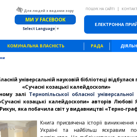
|
ПОШУК НА САЙТІ
КОНТАК
Для людей з вадами зору
Звичайна версія сайту
МИ У FACEBOOK
ЕЛЕКТРОННА ПРИ
Select Language
▼
КОМУНАЛЬНА ВЛАСНІСТЬ
РАДА
ДІЯЛЬН
ини
ласній універсальній науковій бібліотеці відбулася
«Сучасні козацькі калейдоскопи»
ьному залі
Тернопільської обласної універсальної 
Сучасні козацькі калейдоскопи» авторів Любові Я
икун, яка побачила світ у видавництві «Терно-граф»
Книга присвячена історії виникнення 
Україні та найбільш яскравим пос