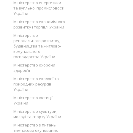
Міністерство енергетики
та вугільної промисловості
України
Міністерство економічного
розвитку і торгівлі України
Міністерство
регіонального розвитку,
будівництва та житлово-
комунального
господарства України
Міністерство охорони
здоров’я
Міністерство екології та
природних ресурсів
України
Міністерство юстиції
України
Міністерство культури,
молоді та спорту України
Міністерство з питань
тимчасово окупованих