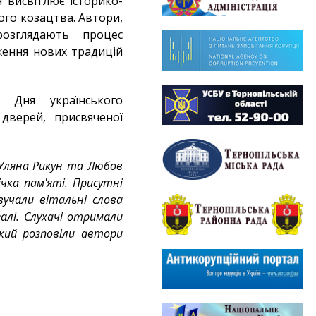
я висвітлює історико-
ого козацтва. Автори,
розглядають процес
ження нових традицій
і Дня українського
дверей, присвяченої
 Уляна Рикун та Любов
чка пам'яті. Присутні
учали вітальні слова
залі. Слухачі отримали
кий розповіли автори