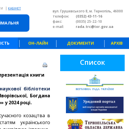
|
ТИ
КАБІНЕТ
вул. Грушевського 8, м. Тернопіль, 46000
телефон:
(0352) 43-11-16
факс:
(0035) 25-22-10
ЙМАЛЬНЯ
e-mail:
rada.trc@tor.gov.ua
ІСТЬ
ОН-ЛАЙН
ДОКУМЕНТИ
АРХІВ
Список
 презентація книги
наукової бібліотеки
ворівської, Богдана
 у 2024 році.
сучасного козацтва в
татям українського