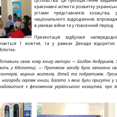
суспільства. Це публіцистичне виданн
краєзнавчі аспекти розвитку українськ
устами представників козацтва, 
національного відродження, впровад
в умовах війни та у повоєнний період.
Презентація відбулася напередодн
ачається 1 жовтня, та у рамках Декади відкритих 
бліотек.
едставили свою нову книгу автори — Богдан Андрушків,
ають у бібліотеці. — Протягом заходу була запалена сві
онтерів, мирних жителів, дітей та побратимів. Прозв
і нагороди героям книги, багато з яких були присутні у 
айомитися з феноменом українського козацтва, про я