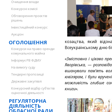
Очищення влади
Конкурсні комісії
Обговорення проєктів
рішень
Інвестиційний конкурс
Аукціон
козацтва, який відзн
ОГОЛОШЕННЯ
Всеукраїнському дню бі
Конкурси на право оренди
комунального майна
«Змістовно і цікаво пр
Інформує РВ ФДМУ
Яворівська, — розповід
На вимогу суду
вшанували пам’ять вол
Тендерні пропозиції
ювілярам, і були вручен
Державні закупівлі
можливість глибше озн
Конкурсний відбір суб’єктів
книги».
оціночної діяльності
РЕГУЛЯТОРНА
ДІЯЛЬНІСТЬ
ОБЛАСНОЇ РАДИ