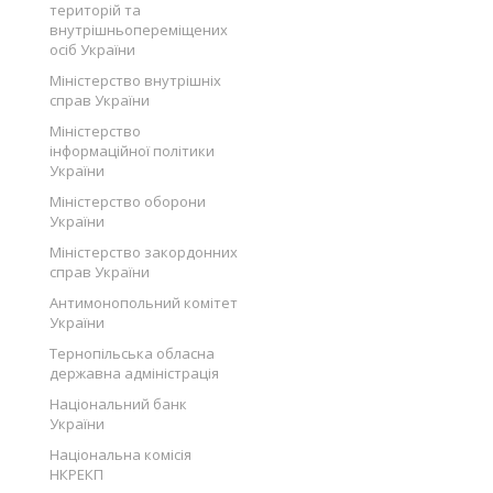
територій та
внутрішньопереміщених
осіб України
Міністерство внутрішніх
справ України
Міністерство
інформаційної політики
України
Міністерство оборони
України
Міністерство закордонних
справ України
Антимонопольний комітет
України
Тернопільська обласна
державна адміністрація
Національний банк
України
Національна комісія
НКРЕКП