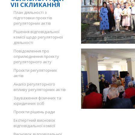
VII СКЛИКАННЯ
План діяльності з
підготовки проєктів
регуляторних актів
Рішення відповідальної
комісії щодо регуляторної
діяльності
Повідомлення про
оприлюднення проєкту
регуляторного акту
Проєкти регуляторних
актів
Аналіз регуляторного
впливу регуляторних актів
Зауваження фізичних та
юридичних осіб
Проєкти рішень ради
Експертний висновок
відповідальної комісії
Висновок відповідальної