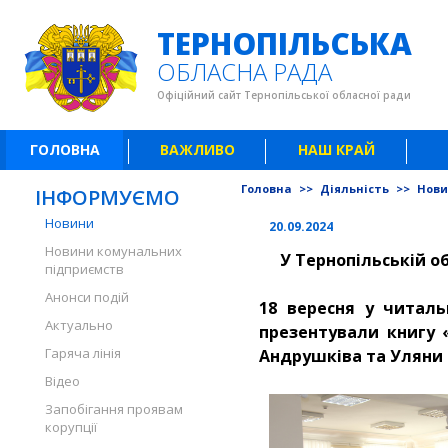
ТЕРНОПІЛЬСЬКА
ОБЛАСНА РАДА
Офіційний сайт Тернопільської обласної ради
ГОЛОВНА
ВАЖЛИВО
НАШ КРАЙ
Головна
>>
Діяльність
>>
Нов
ІНФОРМУЄМО
Новини
20.09.2024
Новини комунальних
У Тернопільській об
підприємств
Анонси подій
18 вересня у читал
Актуально
презентували книгу «
Гаряча лінія
Андрушківа та Уляни Р
Відео
Запобігання проявам
корупції