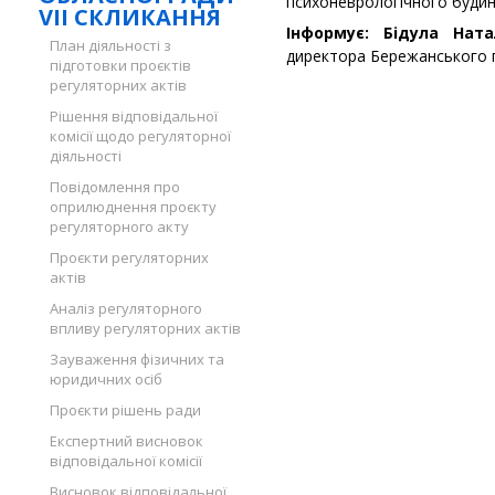
психоневрологічного будин
VII СКЛИКАННЯ
Інформує: Бідула Нат
План діяльності з
директора Бережанського п
підготовки проєктів
регуляторних актів
Рішення відповідальної
комісії щодо регуляторної
діяльності
Повідомлення про
оприлюднення проєкту
регуляторного акту
Проєкти регуляторних
актів
Аналіз регуляторного
впливу регуляторних актів
Зауваження фізичних та
юридичних осіб
Проєкти рішень ради
Експертний висновок
відповідальної комісії
Висновок відповідальної