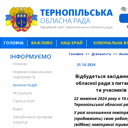
ТЕРНОПІЛЬСЬКА
ОБЛАСНА РАДА
Офіційний сайт Тернопільської обласної ради
ГОЛОВНА
ВАЖЛИВО
НАШ КРАЙ
КОМУНАЛЬНА В
Головна
>>
Діяльність
>>
Анон
ІНФОРМУЄМО
Новини
21.10.2024
Новини комунальних
Відбудеться засідання
підприємств
обласної ради з пит
Анонси подій
та учасників 
Актуально
22 жовтня 2024 року о 10.
Гаряча лінія
Тернопільської обласної ра
Відео
У разі оголошення повітря
Запобігання проявам
(продовжить) свою роботу
корупції
(відбою) повітряної триво