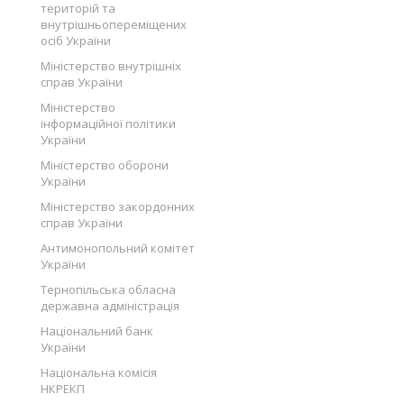
територій та
внутрішньопереміщених
осіб України
Міністерство внутрішніх
справ України
Міністерство
інформаційної політики
України
Міністерство оборони
України
Міністерство закордонних
справ України
Антимонопольний комітет
України
Тернопільська обласна
державна адміністрація
Національний банк
України
Національна комісія
НКРЕКП