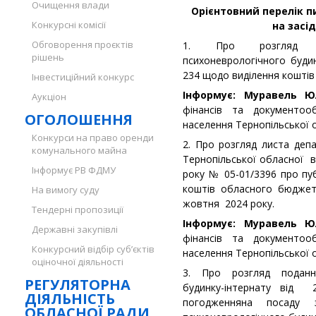
Очищення влади
Орієнтовний перелік п
Конкурсні комісії
на засід
Обговорення проєктів
1. Про розгляд кло
рішень
психоневрологічного буди
234 щодо виділення коштів
Інвестиційний конкурс
Інформує: Муравель Ю
Аукціон
фінансів та документооб
ОГОЛОШЕННЯ
населення Тернопільської об
Конкурси на право оренди
2. Про розгляд листа деп
комунального майна
Тернопільської обласної ві
Інформує РВ ФДМУ
року № 05-01/3396 про пуб
коштів обласного бюджет
На вимогу суду
жовтня 2024 року.
Тендерні пропозиції
Інформує: Муравель Ю
Державні закупівлі
фінансів та документооб
Конкурсний відбір суб’єктів
населення Тернопільської об
оціночної діяльності
3. Про розгляд поданн
РЕГУЛЯТОРНА
будинку-інтернату від
ДІЯЛЬНІСТЬ
погодженняна посаду з
ОБЛАСНОЇ РАДИ