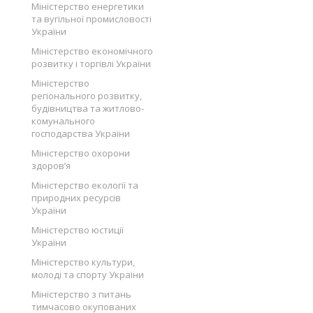
Міністерство енергетики
та вугільної промисловості
України
Міністерство економічного
розвитку і торгівлі України
Міністерство
регіонального розвитку,
будівництва та житлово-
комунального
господарства України
Міністерство охорони
здоров’я
Міністерство екології та
природних ресурсів
України
Міністерство юстиції
України
Міністерство культури,
молоді та спорту України
Міністерство з питань
тимчасово окупованих