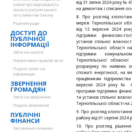
від 31 липня 2024 року № 
комісії про відповідність
на демонтаж і списання ос
проєкту регуляторного
акту вимогам Закону
8. Про розгляд клопотан
мереж Тернопільської обл
Рішення ради
від 12 вересня 2024 ро
ДОСТУП ДО
підтримки фінансово-гос
ПУБЛІЧНОЇ
установ спільної власност
ІНФОРМАЦІЇ
Тернопільської області н
Звіти на запити
підтримки комунальн
Тернопільської обласної
Нормативно-правові акти
розрахунку по наявних з
Подати запит на
спожиті енергоносії, на в
інформацію
працівникам підприємств
ЗВЕРНЕННЯ
вересня 2024 року № 48
ГРОМАДЯН
програми підтримки фінанс
Звіти на звернення
та установ спільної власно
Тернопільської області на 
Подати звернення
9. Про розгляд клопотання
ПУБЛІЧНІ
району від 01 серпня 2024 
ФІНАНСИ
10. Про розгляд рішення
Звітування головних