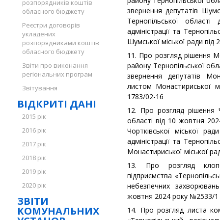
району Тернопільської обл
розпорядників коштів
звернення депутатів Шумс
обласного бюджету
Тернопільської області 
Реєстри договорів
адміністрації та Тернопіл
укладених
Шумської міської ради від 
розпорядниками коштів
обласного бюджету
11. Про розгляд рішення М
Звіти про виконання
району Тернопільської обл
регіональних програм
звернення депутатів Мон
листом Монастириської м
Звітування
1783/02-16
ВІДКРИТІ ДАНІ
12. Про розгляд рішення Ч
2015 рік
області від 10 жовтня 20
2016 рік
Чортківської міської рад
адміністрації та Тернопіл
2017 рік
Монастириської міської ра
2018 рік
13. Про розгляд клопо
2019 рік
підприємства «Тернопільс
2020 рік
небезпечних захворювань
жовтня 2024 року №2533/1
ЗВІТИ
КОМУНАЛЬНИХ
14. Про розгляд листа ко