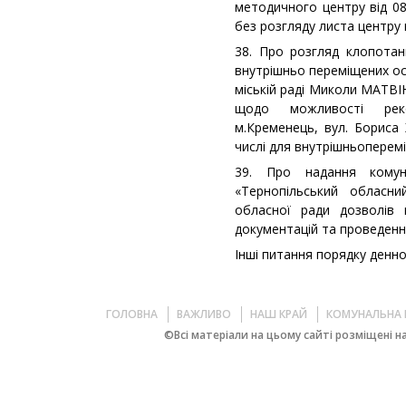
методичного центру від 
без розгляду листа центру 
38. Про розгляд клопотан
внутрішньо переміщених ос
міській раді Миколи МАТВІ
щодо можливості реко
м.Кременець, вул. Бориса 
числі для внутрішньоперем
39. Про надання комун
«Тернопільський обласни
обласної ради дозволів 
документацій та проведенн
Інші питання порядку денног
ГОЛОВНА
ВАЖЛИВО
НАШ КРАЙ
КОМУНАЛЬНА 
©Всі матеріали на цьому сайті розміщені на 