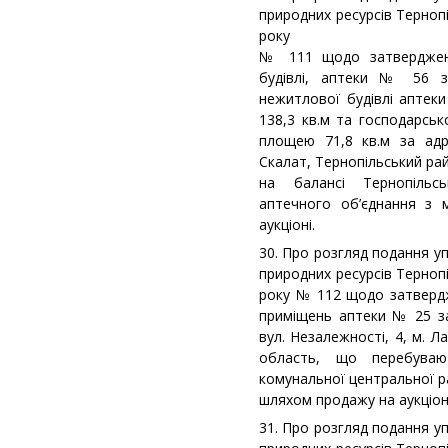
природних ресурсів Терноп
року
№ 111 щодо затвердженн
будівлі, аптеки № 56 з
нежитлової будівлі аптеки
138,3 кв.м та господарсько
площею 71,8 кв.м за адр
Скалат, Тернопільський ра
на балансі Тернопільс
аптечного об’єднання з 
аукціоні.
30. Про розгляд подання у
природних ресурсів Терноп
року № 112 щодо затвердж
приміщень аптеки № 25 з
вул. Незалежності, 4, м. Л
область, що перебуваю
комунальної центральної р
шляхом продажу на аукціоні
31. Про розгляд подання у