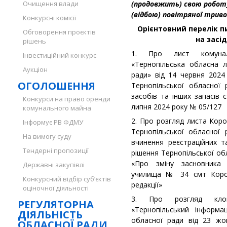
Очищення влади
(продовжить) свою роботу
(відбою) повітряної триво
Конкурсні комісії
Орієнтовний перелік п
Обговорення проєктів
на засід
рішень
1. Про лист комуналь
Інвестиційний конкурс
«Тернопільська обласна л
Аукціон
ради» від 14 червня 202
ОГОЛОШЕННЯ
Тернопільської обласної
засобів та інших запасів 
Конкурси на право оренди
липня 2024 року № 05/127
комунального майна
2. Про розгляд листа Кор
Інформує РВ ФДМУ
Тернопільської обласної
На вимогу суду
вчинення реєстраційних та
Тендерні пропозиції
рішення Тернопільської об
«Про зміну засновника 
Державні закупівлі
училища № 34 смт Короп
Конкурсний відбір суб’єктів
редакції»
оціночної діяльності
3. Про розгляд клопо
РЕГУЛЯТОРНА
«Тернопільський інформац
ДІЯЛЬНІСТЬ
обласної ради від 23 ж
ОБЛАСНОЇ РАДИ