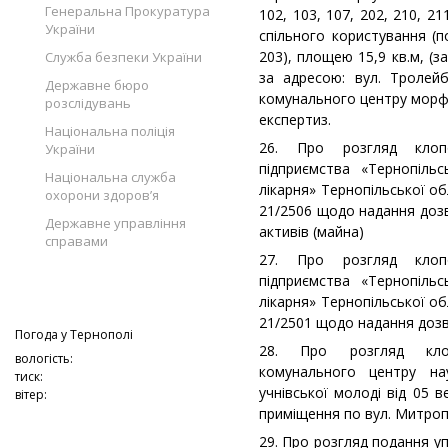
Генеральна Прокуратура
102, 103, 107, 202, 210, 2
України
спільного користування (поз
203), площею 15,9 кв.м, (з
Служба безпеки України
за адресою: вул. Тролейб
Державне бюро
комунального центру морф
розслідувань
експертиз.
Національна поліція
26. Про розгляд клопо
України
підприємства «Тернопільс
Національна служба
лікарня» Тернопільської об
охорони здоров’я
21/2506 щодо надання доз
Державне управління
активів (майна)
справами
27. Про розгляд клопо
підприємства «Тернопільс
лікарня» Тернопільської об
21/2501 щодо надання дозв
Погода у
Тернополі
28. Про розгляд клоп
вологість:
комунального центру нау
тиск:
учнівської молоді від 05
вітер:
приміщення по вул. Митро
29. Про розгляд подання у