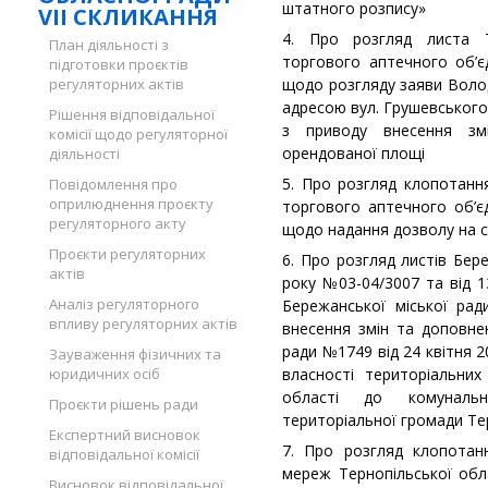
штатного розпису»
VII СКЛИКАННЯ
4. Про розгляд листа Т
План діяльності з
торгового аптечного об’
підготовки проєктів
регуляторних актів
щодо розгляду заяви Воло
адресою вул. Грушевського
Рішення відповідальної
з приводу внесення зм
комісії щодо регуляторної
орендованої площі
діяльності
5. Про розгляд клопотанн
Повідомлення про
оприлюднення проєкту
торгового аптечного об’є
регуляторного акту
щодо надання дозволу на 
Проєкти регуляторних
6. Про розгляд листів Бер
актів
року №03-04/3007 та від 1
Аналіз регуляторного
Бережанської міської ра
впливу регуляторних актів
внесення змін та доповнен
ради №1749 від 24 квітня 2
Зауваження фізичних та
юридичних осіб
власності територіальних
області до комунальн
Проєкти рішень ради
територіальної громади Те
Експертний висновок
7. Про розгляд клопотан
відповідальної комісії
мереж Тернопільської обл
Висновок відповідальної