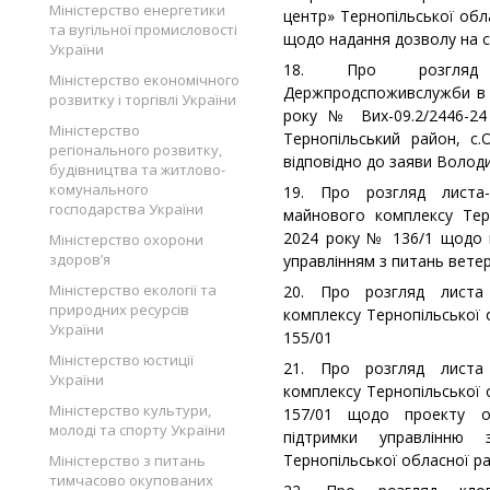
Міністерство енергетики
центр» Тернопільської обл
та вугільної промисловості
щодо надання дозволу на 
України
18. Про розгляд 
Міністерство економічного
Держпродспоживслужби в Т
розвитку і торгівлі України
року № Вих-09.2/2446-2
Міністерство
Тернопільський район, с.
регіонального розвитку,
відповідно до заяви Волод
будівництва та житлово-
комунального
19. Про розгляд листа-
господарства України
майнового комплексу Тер
2024 року № 136/1 щодо 
Міністерство охорони
здоров’я
управлінням з питань ветер
Міністерство екології та
20. Про розгляд листа 
природних ресурсів
комплексу Тернопільської 
України
155/01
Міністерство юстиції
21. Про розгляд листа 
України
комплексу Тернопільської 
Міністерство культури,
157/01 щодо проекту о
молоді та спорту України
підтримки управлінню 
Тернопільської обласної р
Міністерство з питань
тимчасово окупованих