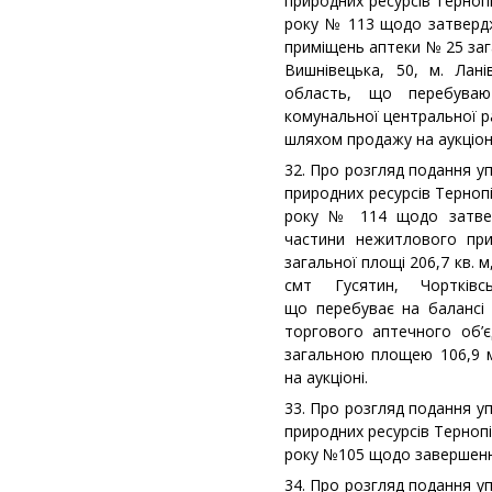
природних ресурсів Терноп
року № 113 щодо затвердж
приміщень аптеки № 25 заг
Вишнівецька, 50, м. Лані
область, що перебуваю
комунальної центральної р
шляхом продажу на аукціоні
32. Про розгляд подання у
природних ресурсів Терноп
року № 114 щодо затвер
частини нежитлового пр
загальної площі 206,7 кв. м
смт Гусятин, Чортківс
що перебуває на балансі
торгового аптечного об’є
загальною площею 106,9 
на аукціоні.
33. Про розгляд подання у
природних ресурсів Тернопі
року №105 щодо завершення
34. Про розгляд подання у