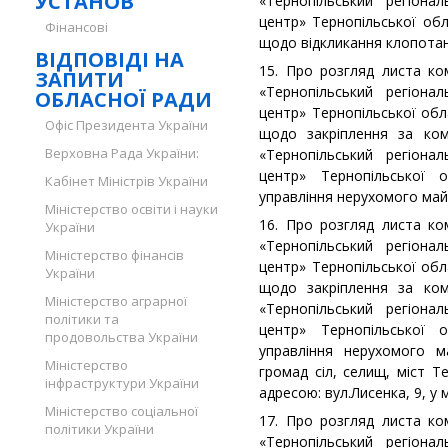
УСТАНОВ
«Тернопільський регіона
центр» Тернопільської об
Фінансові
щодо відкликання клопота
ВІДПОВІДІ НА
15. Про розгляд листа ко
ЗАПИТИ
«Тернопільський регіона
ОБЛАСНОЇ РАДИ
центр» Тернопільської обл
Офіс Президента України
щодо закріплення за ком
Верховна Рада України:
«Тернопільський регіона
центр» Тернопільської 
Кабінет Міністрів України
управління нерухомого ма
Міністерство освіти і науки
16. Про розгляд листа ко
України
«Тернопільський регіона
Міністерство фінансів
центр» Тернопільської обл
України
щодо закріплення за ком
Міністерство аграрної
«Тернопільський регіона
політики та
центр» Тернопільської 
продовольства України
управління нерухомого м
Міністерство
громад сіл, селищ, міст Т
інфраструктури України
адресою: вул.Лисенка, 9, у
Міністерство соціальної
17. Про розгляд листа ко
політики України
«Тернопільський регіона