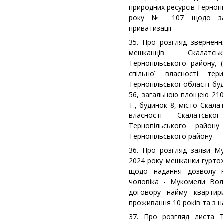
природних ресурсів Тернопі
року № 107 щодо заве
приватизації
35. Про розгляд звернення
мешканців Скалатсько
Тернопільського району, 
спільної власності тер
Тернопільської області бу
56, загальною площею 210,
Т., будинок 8, місто Скал
власності Скалатсько
Тернопільського район
Тернопільського району
36. Про розгляд заяви М
2024 року мешканки гуртож
щодо надання дозволу н
чоловіка - Мукомели Во
договору найму кварти
проживання 10 років та з 
37. Про розгляд листа Т