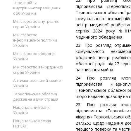
22. Про розгляд клоп
територій та
підприємства «Тернопіль
внутрішньопереміщених
Тернопільської обласної р
осіб України
комунального некомерцій
Міністерство внутрішніх
центр медичної реабілітац
справ України
серпня 2024 року №01/
Міністерство
медичного обладнанняї
інформаційної політики
23. Про розгляд отрима
України
комунального некомерц
Міністерство оборони
обласний центр реабіліта
України
обласної ради від 27 сер
Міністерство закордонних
на списання майна
справ України
24. Про розгляд клопо
Антимонопольний комітет
підприємства «Терноп
України
Тернопільської обласної 
Тернопільська обласна
щодо надання дозвол
державна адміністрація
25. Про розгляд клопо
Національний банк
підприємства «Тернопільс
України
лікарня» Тернопільської об
Національна комісія
21/3252 щодо надання до
НКРЕКП
першого поверху та части