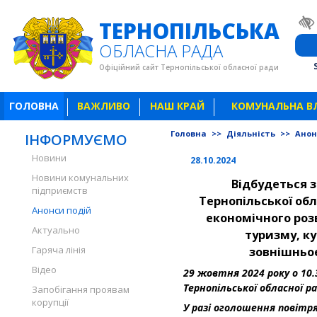
ТЕРНОПІЛЬСЬКА
ОБЛАСНА РАДА
Офіційний сайт Тернопільської обласної ради
ГОЛОВНА
ВАЖЛИВО
НАШ КРАЙ
КОМУНАЛЬНА В
Головна
>>
Діяльність
>>
Анон
ІНФОРМУЄМО
Новини
28.10.2024
Новини комунальних
Відбудеться
з
підприємств
Тернопільської обл
Анонси подій
економічного розв
Актуально
туризму, к
Гаряча лінія
зовнішньое
Відео
29 жовтня 2024 року о 10.
Тернопільської обласної ра
Запобігання проявам
корупції
У разі оголошення повітря