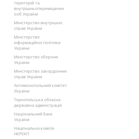
територій та
внутрішньопереміщених
осіб України
Міністерство внутрішніх
справ України
Міністерство
інформаційної політики
України
Міністерство оборони
України
Міністерство закордонних
справ України
Антимонопольний комітет
України
Тернопільська обласна
державна адміністрація
Національний банк
України
Національна комісія
НКРЕКП