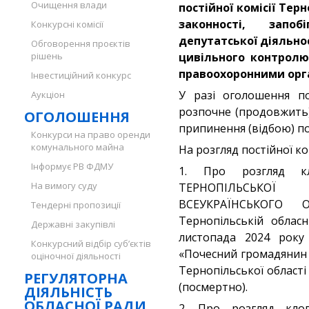
Очищення влади
постійної комісії Тер
законності, запоб
Конкурсні комісії
депутатської діяльно
Обговорення проєктів
рішень
цивільного контролю
правоохоронними ор
Інвестиційний конкурс
У разі оголошення по
Аукціон
розпочне (продовжить)
ОГОЛОШЕННЯ
припинення (відбою) по
Конкурси на право оренди
комунального майна
На розгляд постійної ко
Інформує РВ ФДМУ
1. Про розгляд кло
На вимогу суду
ТЕРНОПІЛЬСЬКО
ВСЕУКРАЇНСЬКОГО 
Тендерні пропозиції
Тернопільській облас
Державні закупівлі
листопада 2024 рок
Конкурсний відбір суб’єктів
«Почесний громадянин 
оціночної діяльності
Тернопільської област
РЕГУЛЯТОРНА
(посмертно).
ДІЯЛЬНІСТЬ
ОБЛАСНОЇ РАДИ
2. Про розгляд клоп