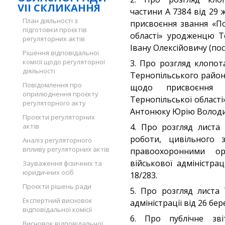
VII СКЛИКАННЯ
частини А 7384 від 29
План діяльності з
присвоєння звання «П
підготовки проєктів
області» уродженцю Т
регуляторних актів
Івану Олексійовичу (по
Рішення відповідальної
комісії щодо регуляторної
3. Про розгляд клопот
діяльності
Тернопільського район
Повідомлення про
щодо присвоєння 
оприлюднення проєкту
Тернопільської област
регуляторного акту
Антонюку Юрію Володи
Проєкти регуляторних
актів
4. Про розгляд листа
роботи, цивільного з
Аналіз регуляторного
впливу регуляторних актів
правоохоронними ор
військової адміністра
Зауваження фізичних та
юридичних осіб
18/283.
Проєкти рішень ради
5. Про розгляд листа 
Експертний висновок
адміністрації від 26 бе
відповідальної комісії
6. Про публічне зв
Висновок відповідальної