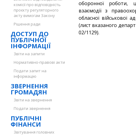
оборонної роботи, ц
комісії про відповідність
проєкту регуляторного
взаємодії з правоохо
акту вимогам Закону
обласної військової ад
Рішення ради
(лист вказаного департ
02/1129).
ДОСТУП ДО
ПУБЛІЧНОЇ
ІНФОРМАЦІЇ
Звіти на запити
Нормативно-правові акти
Подати запит на
інформацію
ЗВЕРНЕННЯ
ГРОМАДЯН
Звіти на звернення
Подати звернення
ПУБЛІЧНІ
ФІНАНСИ
Звітування головних