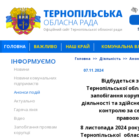
ТЕРНОПІЛЬСЬКА
ОБЛАСНА РАДА
Офіційний сайт Тернопільської обласної ради
ГОЛОВНА
ВАЖЛИВО
НАШ КРАЙ
КОМУНАЛЬНА В
Головна
>>
Діяльність
>>
Анон
ІНФОРМУЄМО
Новини
07.11.2024
Новини комунальних
Відбудеться з
підприємств
Тернопільської обл
Анонси подій
запобігання коруп
Актуально
діяльності та здійс
Гаряча лінія
контролю за с
правоох
Відео
Запобігання проявам
8 листопада 2024 року
корупції
Тернопільської облас