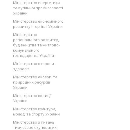
Міністерство енергетики
та вугільної промисловості
України
Міністерство економічного
розвитку і торгівлі України
Міністерство
регіонального розвитку,
будівництва та житлово-
комунального
господарства України
Міністерство охорони
здоров’я
Міністерство екології та
природних ресурсів
України
Міністерство юстиції
України
Міністерство культури,
молоді та спорту України
Міністерство з питань
тимчасово окупованих