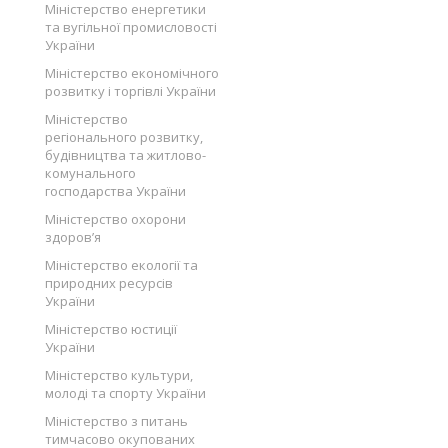
Міністерство енергетики
та вугільної промисловості
України
Міністерство економічного
розвитку і торгівлі України
Міністерство
регіонального розвитку,
будівництва та житлово-
комунального
господарства України
Міністерство охорони
здоров’я
Міністерство екології та
природних ресурсів
України
Міністерство юстиції
України
Міністерство культури,
молоді та спорту України
Міністерство з питань
тимчасово окупованих