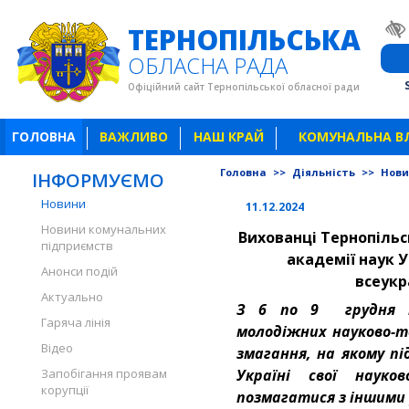
ТЕРНОПІЛЬСЬКА
ОБЛАСНА РАДА
Офіційний сайт Тернопільської обласної ради
ГОЛОВНА
ВАЖЛИВО
НАШ КРАЙ
КОМУНАЛЬНА В
Головна
>>
Діяльність
>>
Нов
ІНФОРМУЄМО
Новини
11.12.2024
Новини комунальних
Вихованці Тернопільс
підприємств
академії наук 
Анонси подій
всеукр
Актуально
З 6 по 9 грудня пр
Гаряча лінія
молодіжних науково-те
Відео
змагання, на якому п
Запобігання проявам
Україні свої науко
корупції
позмагатися з іншими 