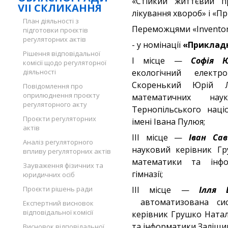
«Стійкий життєвий пр
VII СКЛИКАННЯ
лікування хвороб» і «Пр
План діяльності з
Переможцями «Inventor
підготовки проєктів
регуляторних актів
- у номінації
«Прикладн
Рішення відповідальної
I місце —
Софія Ю
комісії щодо регуляторної
діяльності
екологічний електр
Скоренький Юрій Л
Повідомлення про
оприлюднення проєкту
математичних на
регуляторного акту
Тернопільського наці
Проєкти регуляторних
імені Івана Пулюя;
актів
III місце —
Іван Сав
Аналіз регуляторного
науковий керівник Гр
впливу регуляторних актів
математики та інфо
Зауваження фізичних та
гімназії;
юридичних осіб
Проєкти рішень ради
III місце —
Ілля 
автоматизована сис
Експертний висновок
відповідальної комісії
керівник Грушко Натал
та інформатики Заліщиц
Висновок відповідальної