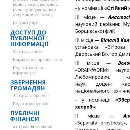
комісії про відповідність
- у номінації
«Стійкий 
проєкту регуляторного
акту вимогам Закону
III місце —
Анастас
Рішення ради
науковий керівник Му
Борщівської філії;
ДОСТУП ДО
ПУБЛІЧНОЇ
III місце —
Віталій Ка
ІНФОРМАЦІЇ
установка «Вітрова
Звіти на запити
Дворський Віктор Дмитр
Нормативно-правові акти
III місце —
Вол
Подати запит на
«DRAINWORM», науко
інформацію
Любомирович, кан
ЗВЕРНЕННЯ
наук, доцент каф
ГРОМАДЯН
національного технічно
Звіти на звернення
- у номінації
«Збе
Подати звернення
хвороб»
:
ПУБЛІЧНІ
II місце —
Ан
ФІНАНСИ
«Separata prosthesis»
Звітування головних
Петрович, вчитель 