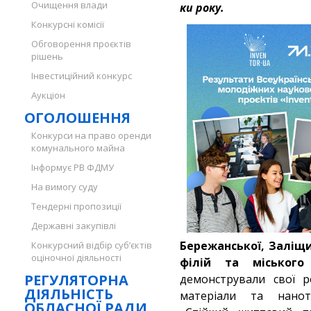
Очищення влади
ки року.
Конкурсні комісії
Обговорення проєктів
рішень
Інвестиційний конкурс
Аукціон
ОГОЛОШЕННЯ
Конкурси на право оренди
комунального майна
Інформує РВ ФДМУ
На вимогу суду
Тендерні пропозиції
Державні закупівлі
Бережанської, Заліщи
Конкурсний відбір суб’єктів
оціночної діяльності
філій та міського 
РЕГУЛЯТОРНА
демонстрували свої р
ДІЯЛЬНІСТЬ
матеріали та нанотех
ОБЛАСНОЇ РАДИ