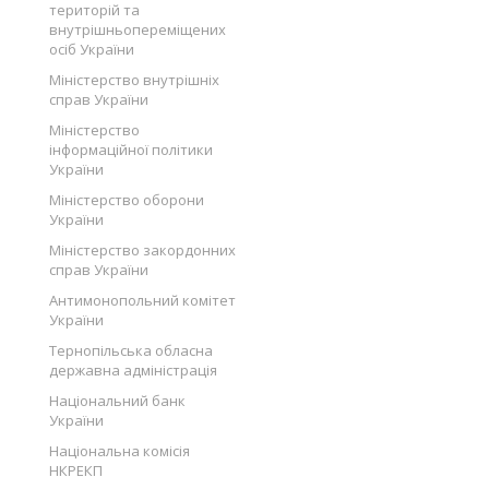
територій та
внутрішньопереміщених
осіб України
Міністерство внутрішніх
справ України
Міністерство
інформаційної політики
України
Міністерство оборони
України
Міністерство закордонних
справ України
Антимонопольний комітет
України
Тернопільська обласна
державна адміністрація
Національний банк
України
Національна комісія
НКРЕКП