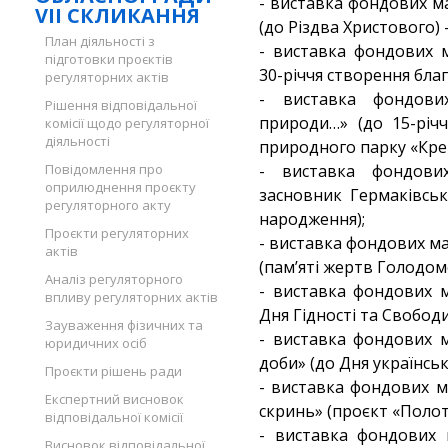
- виставка фондових ма
VII СКЛИКАННЯ
(до Різдва Христового) –
План діяльності з
- виставка фондових 
підготовки проєктів
30-річчя створення благ
регуляторних актів
- виставка фондови
Рішення відповідальної
природи…» (до 15-річ
комісії щодо регуляторної
діяльності
природного парку «Кре
Повідомлення про
- виставка фондови
оприлюднення проєкту
засновник Гермаківськ
регуляторного акту
народження);
Проєкти регуляторних
- виставка фондових ма
актів
(пам’яті жертв Голодомо
Аналіз регуляторного
- виставка фондових м
впливу регуляторних актів
Дня Гідності та Свободи
Зауваження фізичних та
- виставка фондових м
юридичних осіб
доби» (до Дня українськ
Проєкти рішень ради
- виставка фондових м
Експертний висновок
скринь» (проєкт «Поло
відповідальної комісії
- виставка фондових 
Висновок відповідальної