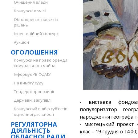
Очищення влади
Конкурсні комісії
Обговорення проєктів
рішень
Інвестиційний конкурс
Аукціон
ОГОЛОШЕННЯ
Конкурси на право оренди
комунального майна
Інформує РВ ФДМУ
На вимогу суду
Тендерні пропозиції
Державні закупівлі
- виставка фондов
Конкурсний відбір суб’єктів
популяризатор геогр
оціночної діяльності
народження географа та
РЕГУЛЯТОРНА
- мистецький проєкт «
ДІЯЛЬНІСТЬ
клас – 19 грудня о 14.00;
ОБЛАСНОЇ РАДИ