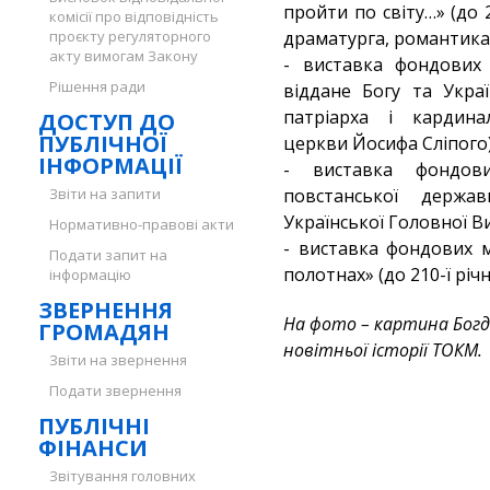
пройти по світу…» (до 
комісії про відповідність
проєкту регуляторного
драматурга, романтика 
акту вимогам Закону
- виставка фондових 
Рішення ради
віддане Богу та Украї
патріарха і кардинал
ДОСТУП ДО
ПУБЛІЧНОЇ
церкви Йосифа Сліпого)
ІНФОРМАЦІЇ
- виставка фондови
Звіти на запити
повстанської держа
Української Головної В
Нормативно-правові акти
- виставка фондових 
Подати запит на
полотнах» (до 210-ї річ
інформацію
ЗВЕРНЕННЯ
На фото – картина Богда
ГРОМАДЯН
новітньої історії ТОКМ.
Звіти на звернення
Подати звернення
ПУБЛІЧНІ
ФІНАНСИ
Звітування головних