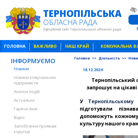
ТЕРНОПІЛЬСЬКА
ОБЛАСНА РАДА
Офіційний сайт Тернопільської обласної ради
ГОЛОВНА
ВАЖЛИВО
НАШ КРАЙ
КОМУНАЛЬНА В
Головна
>>
Діяльність
>>
Нов
ІНФОРМУЄМО
Новини
18.12.2024
Новини комунальних
Тернопільський 
підприємств
запрошує на цікав
Анонси подій
Актуально
У
Тернопільському
підготували пізнав
Гаряча лінія
допоможуть кожному 
Відео
культуру нашого краю
Запобігання проявам
корупції