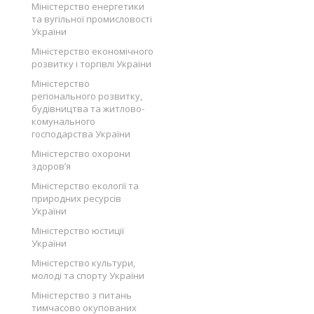
Міністерство енергетики
та вугільної промисловості
України
Міністерство економічного
розвитку і торгівлі України
Міністерство
регіонального розвитку,
будівництва та житлово-
комунального
господарства України
Міністерство охорони
здоров’я
Міністерство екології та
природних ресурсів
України
Міністерство юстиції
України
Міністерство культури,
молоді та спорту України
Міністерство з питань
тимчасово окупованих