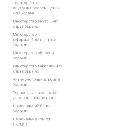
територій та
внутрішньопереміщених
осіб України
Міністерство внутрішніх
справ України
Міністерство
інформаційної політики
України
Міністерство оборони
України
Міністерство закордонних
справ України
Антимонопольний комітет
України
Тернопільська обласна
державна адміністрація
Національний банк
України
Національна комісія
НКРЕКП