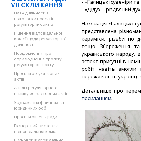
- «Галицькі сувеніри та
VII СКЛИКАННЯ
- «Дідух – різдвяний дух
План діяльності з
підготовки проєктів
Номінація «Галицькі су
регуляторних актів
представлена різнома
Рішення відповідальної
кераміки, різьби по д
комісії щодо регуляторної
діяльності
тощо. Збереження та
Повідомлення про
українського народу, 
оприлюднення проєкту
аспект присутні в номін
регуляторного акту
робіт навіть змогли 
Проєкти регуляторних
переживають українці ч
актів
Аналіз регуляторного
Детальніше про перем
впливу регуляторних актів
посиланням
.
Зауваження фізичних та
юридичних осіб
Проєкти рішень ради
Експертний висновок
відповідальної комісії
Висновок відповідальної