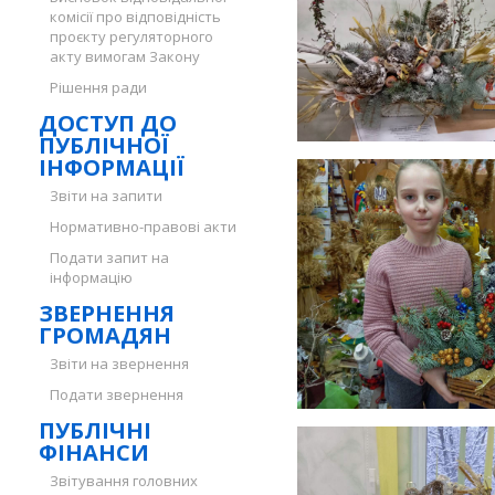
комісії про відповідність
проєкту регуляторного
акту вимогам Закону
Рішення ради
ДОСТУП ДО
ПУБЛІЧНОЇ
ІНФОРМАЦІЇ
Звіти на запити
Нормативно-правові акти
Подати запит на
інформацію
ЗВЕРНЕННЯ
ГРОМАДЯН
Звіти на звернення
Подати звернення
ПУБЛІЧНІ
ФІНАНСИ
Звітування головних