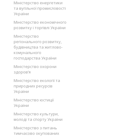
Міністерство енергетики
та вугільної промисловості
України
Міністерство економічного
розвитку і торгівлі України
Міністерство
регіонального розвитку,
будівництва та житлово-
комунального
господарства України
Міністерство охорони
здоров’я
Міністерство екології та
природних ресурсів
України
Міністерство юстиції
України
Міністерство культури,
молоді та спорту України
Міністерство з питань
тимчасово окупованих