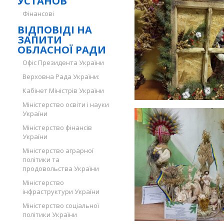
УСТАНОВ
Фінансові
ВІДПОВІДІ НА
ЗАПИТИ
ОБЛАСНОЇ РАДИ
Офіс Президента України
Верховна Рада України:
Кабінет Міністрів України
Міністерство освіти і науки
України
Міністерство фінансів
України
Міністерство аграрної
політики та
продовольства України
Міністерство
інфраструктури України
Міністерство соціальної
політики України