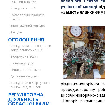
обласного центру ек
Очищення влади
учнівської молоді
від
Конкурсні комісії
«Замість ялинки-зимо
Обговорення проєктів
рішень
Інвестиційний конкурс
Аукціон
ОГОЛОШЕННЯ
Конкурси на право оренди
комунального майна
Інформує РВ ФДМУ
На вимогу суду
Тендерні пропозиції
Державні закупівлі
Конкурсний відбір суб’єктів
різдвяно-новорічної 
оціночної діяльності
природоохоронну роб
РЕГУЛЯТОРНА
вироби новорічно-різд
ДІЯЛЬНІСТЬ
- Новорічна композиція
ОБЛАСНОЇ РАДИ