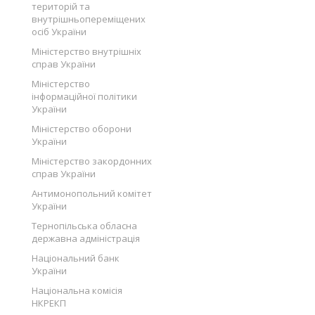
територій та
внутрішньопереміщених
осіб України
Міністерство внутрішніх
справ України
Міністерство
інформаційної політики
України
Міністерство оборони
України
Міністерство закордонних
справ України
Антимонопольний комітет
України
Тернопільська обласна
державна адміністрація
Національний банк
України
Національна комісія
НКРЕКП