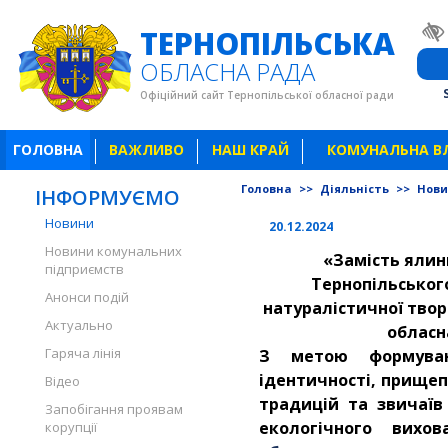
ТЕРНОПІЛЬСЬКА
ОБЛАСНА РАДА
Офіційний сайт Тернопільської обласної ради
ГОЛОВНА
ВАЖЛИВО
НАШ КРАЙ
КОМУНАЛЬНА В
Головна
>>
Діяльність
>>
Нов
ІНФОРМУЄМО
Новини
20.12.2024
Новини комунальних
«Замість ялин
підприємств
Тернопільськог
Анонси подій
натуралістичної твор
Актуально
обласн
Гаряча лінія
З метою формуван
ідентичності, прище
Відео
традицій та звичаїв 
Запобігання проявам
екологічного вих
корупції