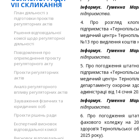
VII СКЛИКАННЯ
Інформує. Гуменна Мар
План діяльності з
підприємства.
підготовки проєктів
4. Про розгляд клопо
регуляторних актів
підприємства «Тернопільсь
Рішення відповідальної
медичний центр» Тернопільс
комісії щодо регуляторної
№13 про виділення коштів н
діяльності
Інформує. Гуменна Мар
Повідомлення про
підприємства.
оприлюднення проєкту
регуляторного акту
5. Про погодження штатно
підприємства «Тернопільсь
Проєкти регуляторних
актів
медичний центр» Тернопіль
департаменту охорони здор
Аналіз регуляторного
адміністрації від 14 січня 20
впливу регуляторних актів
Інформує. Гуменна Мар
Зауваження фізичних та
юридичних осіб
підприємства.
Проєкти рішень ради
6. Про погодження штат
фахового коледжу на 20
Експертний висновок
здоров’я Тернопільської обл
відповідальної комісії
2025 року).
Висновок відповідальної