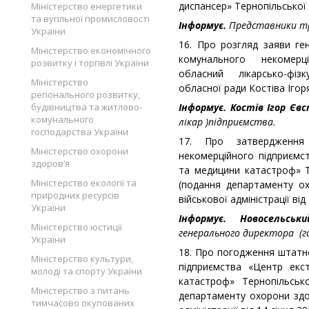
диспансер» Тернопільської 
Міністерство енергетики
та вугільної промисловості
Інформує.
Представники тр
України
16. Про розгляд заяви ге
Міністерство економічного
комунального некомерц
розвитку і торгівлі України
обласний лікарсько-фіз
Міністерство
обласної ради Костіва Ігоря
регіонального розвитку,
будівництва та житлово-
Інформує. Костів Ігор Єв
комунального
лікар )підприємства.
господарства України
17. Про затвердження
Міністерство охорони
некомерційного підприємс
здоров’я
та медицини катастроф» Т
Міністерство екології та
(подання департаменту ох
природних ресурсів
військової адміністрації від
України
Інформує. Новосельсь
Міністерство юстиції
генерального директора (го
України
18. Про погодження штатн
Міністерство культури,
підприємства «Центр екс
молоді та спорту України
катастроф» Тернопільськ
Міністерство з питань
департаменту охорони здор
тимчасово окупованих