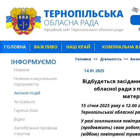
ТЕРНОПІЛЬСЬКА
ОБЛАСНА РАДА
Офіційний сайт Тернопільської обласної ради
ГОЛОВНА
ВАЖЛИВО
НАШ КРАЙ
КОМУНАЛЬНА В
Головна
>>
Діяльність
>>
Анон
ІНФОРМУЄМО
Новини
14.01.2025
Новини комунальних
Відбудеться
засіданн
підприємств
обласної ради з 
Анонси подій
матер
Актуально
15 січня 2025 року о 12.00 
Гаряча лінія
Тернопільської обласної ра
Відео
У разі оголошення повітря
(продовжить) свою роботу
Запобігання проявам
корупції
(відбою) повітряної триво