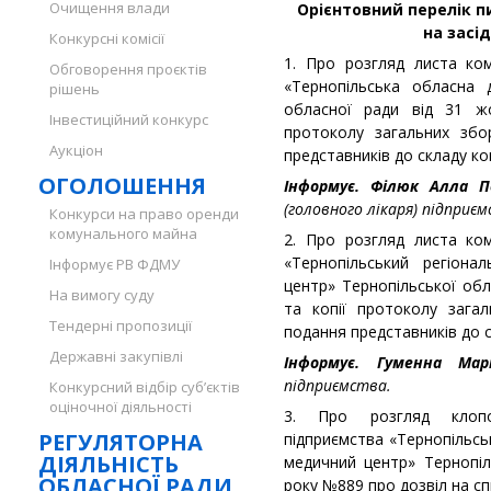
Очищення влади
Орієнтовний перелік п
на засід
Конкурсні комісії
1. Про розгляд листа ко
Обговорення проєктів
«Тернопільська обласна д
рішень
обласної ради від 31 ж
Інвестиційний конкурс
протоколу загальних збо
Аукціон
представників до складу кон
ОГОЛОШЕННЯ
Інформує. Філюк Алла 
(головного лікаря) підприєм
Конкурси на право оренди
комунального майна
2. Про розгляд листа ко
«Тернопільський регіона
Інформує РВ ФДМУ
центр» Тернопільської обл
На вимогу суду
та копії протоколу зага
Тендерні пропозиції
подання представників до ск
Державні закупівлі
Інформує. Гуменна Мар
підприємства.
Конкурсний відбір суб’єктів
оціночної діяльності
3. Про розгляд клопо
РЕГУЛЯТОРНА
підприємства «Тернопільсь
ДІЯЛЬНІСТЬ
медичний центр» Тернопіл
ОБЛАСНОЇ РАДИ
року №889 про дозвіл на с