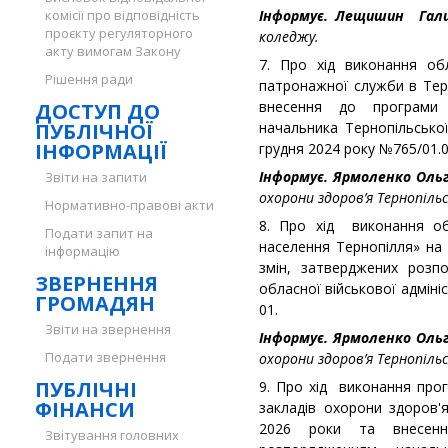
комісії про відповідність
Інформує. Лещишин Гали
проєкту регуляторного
коледжу.
акту вимогам Закону
7. Про хід виконання об
Рішення ради
патронажної служби в Терн
внесення до програми 
ДОСТУП ДО
ПУБЛІЧНОЇ
начальника Тернопільської
ІНФОРМАЦІЇ
грудня 2024 року №765/01.0
Інформує. Ярмоленко Оль
Звіти на запити
охорони здоров’я Тернопільс
Нормативно-правові акти
8. Про хід виконання об
Подати запит на
населення Тернопілля» на
інформацію
змін, затверджених розп
ЗВЕРНЕННЯ
обласної військової адмініс
ГРОМАДЯН
01.
Звіти на звернення
Інформує. Ярмоленко Оль
Подати звернення
охорони здоров’я Тернопільс
ПУБЛІЧНІ
9. Про хід виконання про
ФІНАНСИ
закладів охорони здоров'
2026 роки та внесенн
Звітування головних