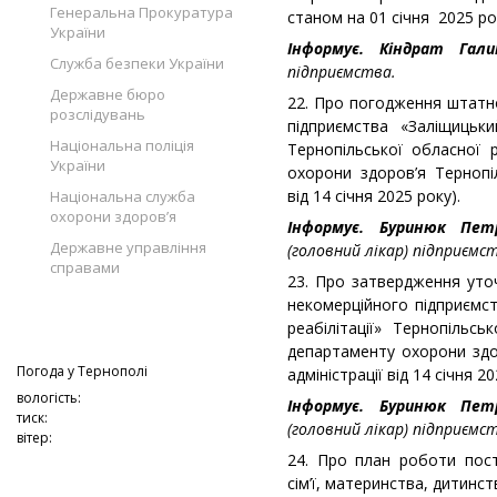
Генеральна Прокуратура
станом на 01 січня 2025 ро
України
Інформує. Кіндрат Га
Служба безпеки України
підприємства.
Державне бюро
22. Про погодження штатн
розслідувань
підприємства «Заліщицьки
Національна поліція
Тернопільської обласної 
України
охорони здоров’я Тернопіл
від 14 січня 2025 року).
Національна служба
охорони здоров’я
Інформує. Буринюк Пе
Державне управління
(головний лікар) підприємс
справами
23. Про затвердження уто
некомерційного підприємс
реабілітації» Тернопільс
департаменту охорони здор
Погода у
Тернополі
адміністрації від 14 січня 20
вологість:
Інформує. Буринюк Пе
тиск:
(головний лікар) підприємс
вітер:
24. Про план роботи пості
сім’ї, материнства, дитинств