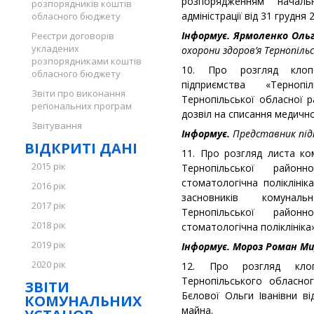
розпорядженням начальни
розпорядників коштів
адміністрації від 31 грудня
обласного бюджету
Інформує. Ярмоленко Оль
Реєстри договорів
укладених
охорони здоров’я Тернопільс
розпорядниками коштів
10. Про розгляд клопо
обласного бюджету
підприємства «Терноп
Звіти про виконання
Тернопільської обласної р
регіональних програм
дозвіл на списання медичн
Звітування
Інформує.
Представник під
ВІДКРИТІ ДАНІ
11. Про розгляд листа ко
2015 рік
Тернопільської район
стоматологічна поліклін
2016 рік
засновників комуналь
2017 рік
Тернопільської район
2018 рік
стоматологічна поліклініка»
2019 рік
Інформує. Мороз Роман М
2020 рік
12. Про розгляд клопо
Тернопільського обласно
ЗВІТИ
Бєлової Ольги Іванівни в
КОМУНАЛЬНИХ
майна.