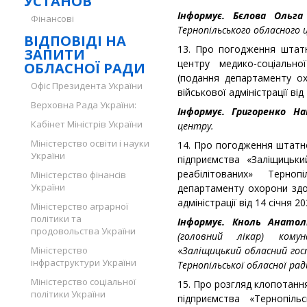
УСТАНОВ
Інформує.
Бєлова Ольга 
Фінансові
Тернопільського обласного 
ВІДПОВІДІ НА
13. Про погодження штат
ЗАПИТИ
центру медико-соціальн
ОБЛАСНОЇ РАДИ
(подання департаменту ох
Офіс Президента України
військової адміністрації від
Верховна Рада України:
Інформує. Григоренко Н
Кабінет Міністрів України
центру.
Міністерство освіти і науки
14. Про погодження штатн
України
підприємства «Заліщицьки
реабілітованих» Терн
Міністерство фінансів
України
департаменту охорони здор
адміністрації від 14 січня 20
Міністерство аграрної
політики та
Інформує. Кноль Анатол
продовольства України
(головний лікар) комун
Міністерство
«
Заліщицький обласний гос
інфраструктури України
Тернопільської обласної рад
Міністерство соціальної
15. Про розгляд клопотанн
політики України
підприємства «Тернопіль