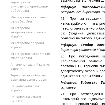
адміністрації від 14 січня 20
територій та
внутрішньопереміщених
Інформує. Новосельсь
осіб України
генерального директора (го
Міністерство внутрішніх
19. Про затвердження
справ України
некомерційного підпри
Міністерство
патологоанатомічного бюр
інформаційної політики
рік (подання департаме
України
обласної військової адмініст
Міністерство оборони
Інформує. Самбор Ол
України
директора (головного лікар
Міністерство закордонних
20. Про погодження шт
справ України
Тернопільської обласно
Антимонопольний комітет
постачання» Тернопільсь
України
департаменту охорони здор
Тернопільська обласна
адміністрації від 14 січня 20
державна адміністрація
Інформує. Бадовська 
Національний банк
установи.
України
21. Про затвердження
Національна комісія
некомерційного підприємс
НКРЕКП
шкірно-венерологічний д