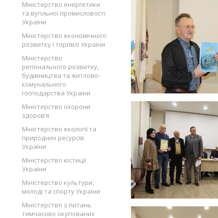
Міністерство енергетики
та вугільної промисловості
України
Міністерство економічного
розвитку і торгівлі України
Міністерство
регіонального розвитку,
будівництва та житлово-
комунального
господарства України
Міністерство охорони
здоров’я
Міністерство екології та
природних ресурсів
України
Міністерство юстиції
України
Міністерство культури,
молоді та спорту України
Міністерство з питань
тимчасово окупованих