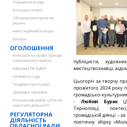
Очищення влади
Конкурсні комісії
Обговорення проєктів
рішень
Інвестиційний конкурс
Аукціон
ОГОЛОШЕННЯ
Конкурси на право оренди
комунального майна
публіцисти, художник
мистецтвознавці, відом
Інформує РВ ФДМУ
На вимогу суду
Цьогоріч за творчу пр
Тендерні пропозиції
прожитого 2024 року п
Державні закупівлі
громадсько-культурним
Конкурсний відбір суб’єктів
-
Любові Бурак
(Дз
оціночної діяльності
Тернопіль), поетес
РЕГУЛЯТОРНА
громадській діячці – за
ДІЯЛЬНІСТЬ
поетичну збірку «Мол
ОБЛАСНОЇ РАДИ