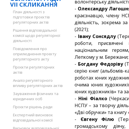
волонтерську діяльніст
VII СКЛИКАННЯ
-
Олександру Лагошн
План діяльності з
краєзнавцю, члену НСП
підготовки проєктів
діяльність, зокрема з
регуляторних актів
(2021);
Рішення відповідальної
комісії щодо регуляторної
-
Івану Сонсядлу
(Терн
діяльності
роботи, присвячені
Повідомлення про
національним героям
оприлюднення проєкту
Лепкому у м. Бережани;
регуляторного акту
-
Богдану Федоріву
(Т
Проєкти регуляторних
серію книг (альбомів-
актів
роботах юних художник
Аналіз регуляторного
очима юних художників
впливу регуляторних актів
юних художників» та за 
Зауваження фізичних та
-
Ніні Фіалко
(Черкаси
юридичних осіб
НСПУ – за творчу діяль
Проєкти рішень ради
«Дві обручки» та книгу 
Експертний висновок
-
Євгену Філю
(Терн
відповідальної комісії
громадському діячу
Висновок відповідальної