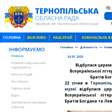
ТЕРНОПІЛЬСЬКА
ОБЛАСНА РАДА
Офіційний сайт Тернопільської обласної ради
ГОЛОВНА
ВАЖЛИВО
НАШ КРАЙ
КОМУНАЛЬНА В
Головна
>>
Діяльність
>>
Нов
ІНФОРМУЄМО
Новини
24.01.2025
Новини комунальних
Відбулася церем
підприємств
Всеукраїнської літе
Анонси подій
Братів Бо
Актуально
22 січня в
Тернопіл
Гаряча лінія
музеї
відбулася це
Всеукраїнської літе
Відео
Братів Богдана та Ле
Запобігання проявам
корупції