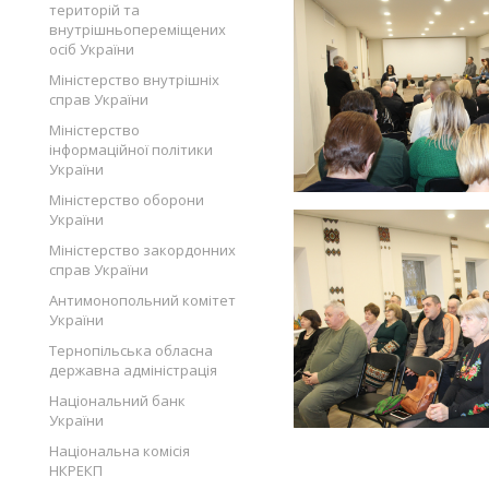
територій та
внутрішньопереміщених
осіб України
Міністерство внутрішніх
справ України
Міністерство
інформаційної політики
України
Міністерство оборони
України
Міністерство закордонних
справ України
Антимонопольний комітет
України
Тернопільська обласна
державна адміністрація
Національний банк
України
Національна комісія
НКРЕКП