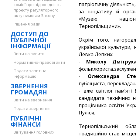
патріотичну діяльність
комісії про відповідність
проєкту регуляторного
за ініціативу й орга
акту вимогам Закону
«Музею націона
Рішення ради
Тернопільщини».
ДОСТУП ДО
ПУБЛІЧНОЇ
Окрім того, нагород
ІНФОРМАЦІЇ
української культури, 
Звіти на запити
Левка Лепких:
-
Миколу Дмітрух
Нормативно-правові акти
фольклориста,заслужен
Подати запит на
-
Олександра Сте
інформацію
публіциста, перекладач
ЗВЕРНЕННЯ
- вже світлої пам’яті
ГРОМАДЯН
кандидата технічних н
Звіти на звернення
працівника освіти Укр
Подати звернення
Пулюя.
ПУБЛІЧНІ
ФІНАНСИ
Тернопільський об
Звітування головних
традиційно став місце