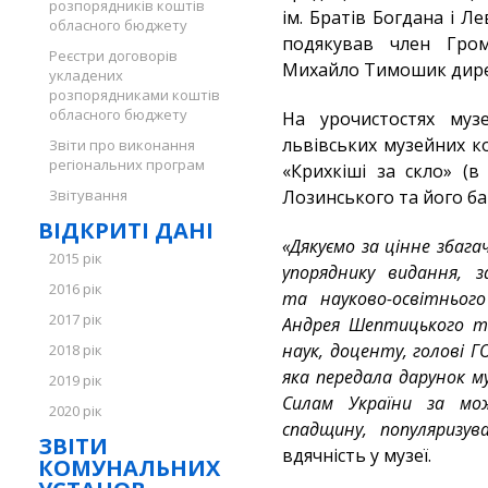
розпорядників коштів
ім. Братів Богдана і Л
обласного бюджету
подякував член Гром
Реєстри договорів
Михайло Тимошик дире
укладених
розпорядниками коштів
обласного бюджету
На урочистостях му
львівських музейних к
Звіти про виконання
регіональних програм
«Крихкіші за скло» (в
Звітування
Лозинського та його ба
ВІДКРИТІ ДАНІ
«Дякуємо за цінне збага
2015 рік
упоряднику видання, з
2016 рік
та науково-освітнього
2017 рік
Андрея Шептицького та
наук, доценту, голові 
2018 рік
яка передала дарунок м
2019 рік
Силам України за мо
2020 рік
спадщину, популяризув
ЗВІТИ
вдячність у музеї.
КОМУНАЛЬНИХ