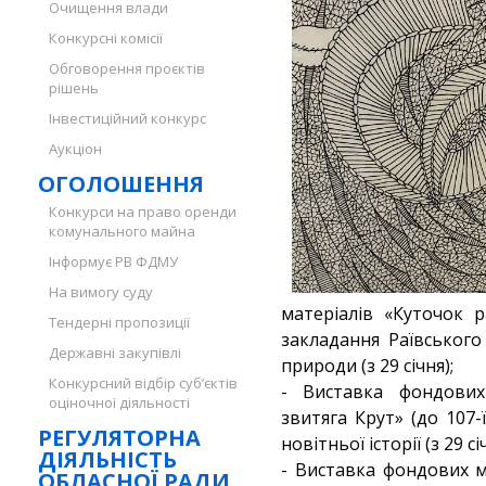
Очищення влади
Конкурсні комісії
Обговорення проєктів
рішень
Інвестиційний конкурс
Аукціон
ОГОЛОШЕННЯ
Конкурси на право оренди
комунального майна
Інформує РВ ФДМУ
На вимогу суду
матеріалів «Куточок р
Тендерні пропозиції
закладання Раївського
Державні закупівлі
природи (з 29 січня);
Конкурсний відбір суб’єктів
- Виставка фондових
оціночної діяльності
звитяга Крут» (до 107-
РЕГУЛЯТОРНА
новітньої історії (з 29 сі
ДІЯЛЬНІСТЬ
- Виставка фондових м
ОБЛАСНОЇ РАДИ