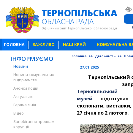
ТЕРНОПІЛЬСЬКА
ОБЛАСНА РАДА
Офіційний сайт Тернопільської обласної ради
ГОЛОВНА
ВАЖЛИВО
НАШ КРАЙ
КОМУНАЛЬНА В
Головна
>>
Діяльність
>>
Нов
ІНФОРМУЄМО
Новини
27.01.2025
Новини комунальних
Тернопільський 
підприємств
зап
Анонси подій
Тернопільськи
Актуально
музей
підготував 
Гаряча лінія
експонати, виставки, 
27 січня по 2 лютого.
Відео
Запобігання проявам
корупції