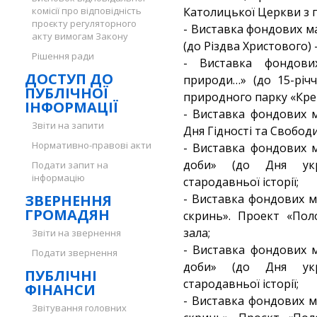
комісії про відповідність
Католицької Церкви з п
проєкту регуляторного
- Виставка фондових ма
акту вимогам Закону
(до Різдва Христового)
Рішення ради
- Виставка фондови
ДОСТУП ДО
природи…» (до 15-річ
ПУБЛІЧНОЇ
природного парку «Кре
ІНФОРМАЦІЇ
- Виставка фондових м
Звіти на запити
Дня Гідності та Свободи)
Нормативно-правові акти
- Виставка фондових м
доби» (до Дня укр
Подати запит на
інформацію
стародавньої історії;
ЗВЕРНЕННЯ
- Виставка фондових м
ГРОМАДЯН
скринь». Проект «Пол
зала;
Звіти на звернення
- Виставка фондових м
Подати звернення
доби» (до Дня укр
ПУБЛІЧНІ
стародавньої історії;
ФІНАНСИ
- Виставка фондових м
Звітування головних