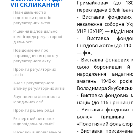
Гримайлова» (до 180
VII СКЛИКАННЯ
перекладача Біблії Іван
План діяльності з
- Виставка фондових 
підготовки проєктів
регуляторних актів
незалежна соборна Укр
УНР і ЗУНР) — відділ нов
Рішення відповідальної
комісії щодо регуляторної
- Виставка фондо
діяльності
Гніздовського» (до 110
Повідомлення про
— фоє;
оприлюднення проєкту
- Виставка фондових м
регуляторного акту
свою боронивши й с
Проєкти регуляторних
народження видатних
актів
змагань 1940-х рокі
Аналіз регуляторного
Володимира Якубовського
впливу регуляторних актів
- Виставка фондових м
Зауваження фізичних та
юридичних осіб
нації» (до 116-ї річниц
- Виставка фондових 
Проєкти рішень ради
волю» (вишивка р
Експертний висновок
«Полотняний фольклор»
відповідальної комісії
- Виставка, присвячена
Висновок відповідальної