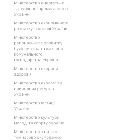
Міністерство енергетики
та вугільної промисловості
України
Міністерство економічного
розвитку і торгівлі України
Міністерство
регіонального розвитку,
будівництва та житлово-
комунального
господарства України
Міністерство охорони
здоров’я
Міністерство екології та
природних ресурсів
України
Міністерство юстиції
України
Міністерство культури,
молоді та спорту України
Міністерство з питань
тимчасово окупованих