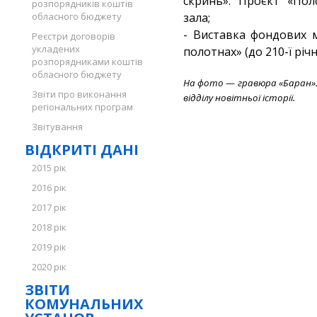
скринь». Проєкт «По
розпорядників коштів
обласного бюджету
зала;
- Виставка фондових 
Реєстри договорів
укладених
полотнах» (до 210-ї річ
розпорядниками коштів
обласного бюджету
На фото — гравюра «Баран». А
Звіти про виконання
відділу новітньої історії.
регіональних програм
Звітування
ВІДКРИТІ ДАНІ
2015 рік
2016 рік
2017 рік
2018 рік
2019 рік
2020 рік
ЗВІТИ
КОМУНАЛЬНИХ