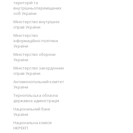
територій та
внутрішньопереміщених
осіб України
Міністерство внутрішніх
справ України
Міністерство
інформаційної політики
України
Міністерство оборони
України
Міністерство закордонних
справ України
Антимонопольний комітет
України
Тернопільська обласна
державна адміністрація
Національний банк
України
Національна комісія
НКРЕКП