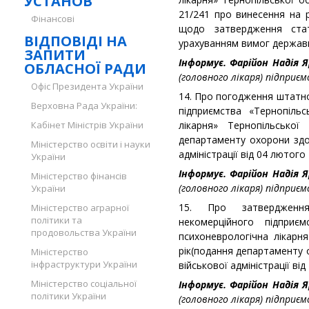
УСТАНОВ
21/241 про винесення на
Фінансові
щодо затвердження стат
ВІДПОВІДІ НА
урахуванням вимог держав
ЗАПИТИ
Інформує.
Фарійон Надія Я
ОБЛАСНОЇ РАДИ
(головного лікаря) підприєм
Офіс Президента України
14. Про погодження штатн
Верховна Рада України:
підприємства «Тернопільс
Кабінет Міністрів України
лікарня» Тернопільсько
департаменту охорони здор
Міністерство освіти і науки
адміністрації від 04 лютого
України
Інформує.
Фарійон Надія Я
Міністерство фінансів
(головного лікаря) підприєм
України
15. Про затвердження
Міністерство аграрної
політики та
некомерційного підприєм
продовольства України
психоневрологічна лікарн
рік(подання департаменту 
Міністерство
інфраструктури України
військової адміністрації ві
Міністерство соціальної
Інформує.
Фарійон Надія Я
політики України
(головного лікаря) підприєм