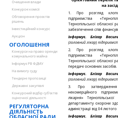
Очищення влади
на засід
Конкурсні комісії
1. Про розгляд клопо
Обговорення проєктів
підприємства «Терноп
рішень
Тернопільської обласної р
Інвестиційний конкурс
забезпечення спів фінансув
Аукціон
Інформує. Бліхар Вас
(головний лікар) підприємс
ОГОЛОШЕННЯ
2. Про розгляд клопо
Конкурси на право оренди
підприємства «Терноп
комунального майна
Тернопільської обласної р
Інформує РВ ФДМУ
передачі основних засобів.
На вимогу суду
Інформує. Бліхар Вас
Тендерні пропозиції
(головний лікар) підприємс
Державні закупівлі
3. Про затвердження
некомерційного підприєм
Конкурсний відбір суб’єктів
лікарня» Тернопільсько
оціночної діяльності
департаменту охорони здор
РЕГУЛЯТОРНА
адміністрації від 04 лютого
ДІЯЛЬНІСТЬ
ОБЛАСНОЇ РАДИ
Інформує. Бліхар Вас