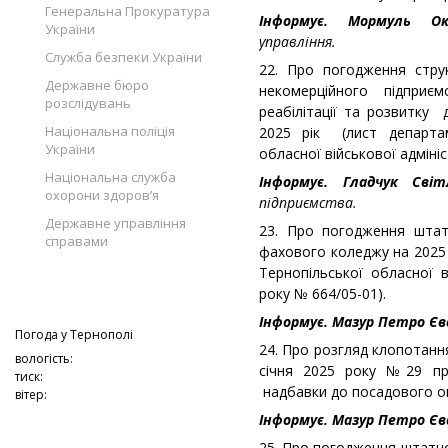
Генеральна Прокуратура
Інформує. Мормуль 
України
управління.
Служба безпеки України
22. Про погодження стру
Державне бюро
некомерційного підприє
розслідувань
реабілітації та розвитку 
Національна поліція
2025 рік (лист департам
України
обласної військової адмініс
Національна служба
Інформує. Гладчук Св
охорони здоров’я
підприємства.
Державне управління
23. Про погодження штат
справами
фахового коледжу на 2025 
Тернопільської обласної в
року № 664/05-01).
Інформує. Мазур Петро Є
Погода у
Тернополі
24. Про розгляд клопотанн
вологість:
січня 2025 року №29 п
тиск:
надбавки до посадового ок
вітер:
Інформує. Мазур Петро Є
25. Про погодження штатн