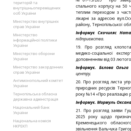
територій та
спального корпусу на 50 ч
внутрішньопереміщених
теплим переходом з част
осіб України
лікарні за адресою вул.Ос
Міністерство внутрішніх
району, Тернопільської обл
справ України
Інформує Скочиляс Нат
Міністерство
підприємства.
інформаційної політики
України
19. Про розгляд клопота
медико-соціальної експ
Міністерство оборони
України
доповненням від 03 лютого
Міністерство закордонних
Інформує. Бєлова Ольга
справ України
центру.
Антимонопольний комітет
20. Про розгляд листа уп
України
природних ресурсів Терноп
Тернопільська обласна
року №14 «Про реалізацію р
державна адміністрація
Інформує. Мормуль Оксана
Національний банк
21. Про розгляд заяви Гу
України
2025 року щодо призначе
Національна комісія
Кременецького обласног
НКРЕКП
звільнення Вальчука Григор