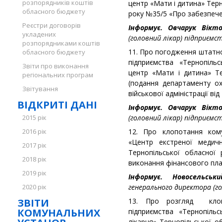
розпорядників коштів
центр «Мати і дитина» Терн
обласного бюджету
року №35/5 «Про забезпече
Реєстри договорів
Інформує. Овчарук Вік
укладених
(головний лікар) підприємс
розпорядниками коштів
11. Про погодження штатн
обласного бюджету
підприємства «Тернопіль
Звіти про виконання
центр «Мати і дитина» Те
регіональних програм
(подання департаменту ох
Звітування
військової адміністрації ві
ВІДКРИТІ ДАНІ
Інформує. Овчарук Вік
2015 рік
(головний лікар) підприємс
2016 рік
12. Про клопотання кому
«Центр екстреної медич
2017 рік
Тернопільської обласної
2018 рік
виконання фінансового план
2019 рік
Інформує.
Новосельськ
2020 рік
генерального директора (го
ЗВІТИ
13. Про розгляд клопо
КОМУНАЛЬНИХ
підприємства «Тернопільс
лікарня» Тернопільської о