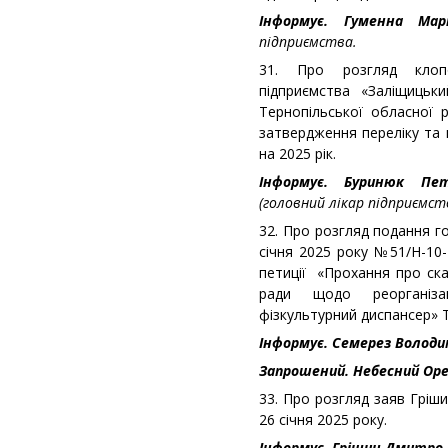
Інформує. Гуменна Ма
підприємства.
31. Про розгляд клопо
підприємства «Заліщицьки
Тернопільської обласної 
затвердження переліку та 
на 2025 рік.
Інформує. Буринюк Пе
(головний лікар підприємст
32. Про розгляд подання г
січня 2025 року №51/Н-10-
петиції «Прохання про ска
ради щодо реорганізац
фізкультурний диспансер» 
Інформує. Семерез Волод
Запрошений. Небесний Ор
33. Про розгляд заяв Гріши
26 січня 2025 року.
Інформує.
Грішин Дмитро 