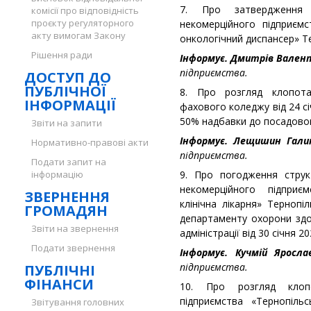
7. Про затвердження
комісії про відповідність
проєкту регуляторного
некомерційного підприємс
акту вимогам Закону
онкологічний диспансер» Те
Рішення ради
Інформує. Дмитрів Вален
підприємства.
ДОСТУП ДО
ПУБЛІЧНОЇ
8. Про розгляд клопота
ІНФОРМАЦІЇ
фахового коледжу від 24 с
50% надбавки до посадовог
Звіти на запити
Інформує. Лещишин Гали
Нормативно-правові акти
підприємства.
Подати запит на
інформацію
9. Про погодження струк
некомерційного підприє
ЗВЕРНЕННЯ
клінічна лікарня» Тернопі
ГРОМАДЯН
департаменту охорони здор
Звіти на звернення
адміністрації від 30 січня 2
Подати звернення
Інформує. Кучмій Яросл
підприємства.
ПУБЛІЧНІ
ФІНАНСИ
10. Про розгляд клопо
підприємства «Тернопіль
Звітування головних