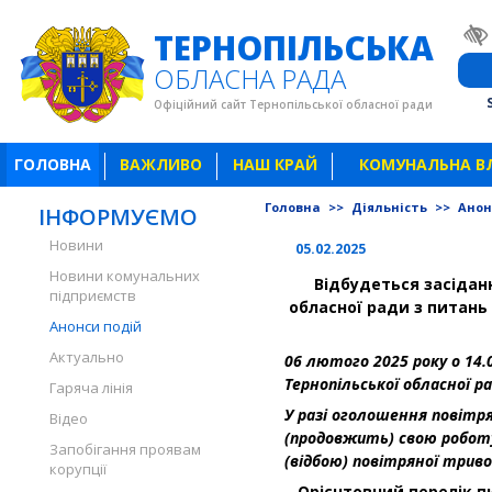
ТЕРНОПІЛЬСЬКА
ОБЛАСНА РАДА
Офіційний сайт Тернопільської обласної ради
ГОЛОВНА
ВАЖЛИВО
НАШ КРАЙ
КОМУНАЛЬНА В
Головна
>>
Діяльність
>>
Анон
ІНФОРМУЄМО
Новини
05.02.2025
Новини комунальних
Відбудеться
засідан
підприємств
обласної ради з питань
Анонси подій
Актуально
06 лютого 2025 року о 14.0
Тернопільської обласної ра
Гаряча лінія
У разі оголошення повітря
Відео
(продовжить) свою роботу
Запобігання проявам
(відбою) повітряної триво
корупції
Орієнтовний перелік п