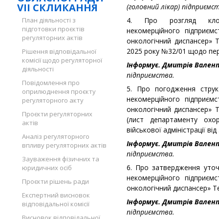
VII СКЛИКАННЯ
(головний лікар) підприємс
План діяльності з
4. Про розгляд клопо
підготовки проєктів
некомерційного підприємс
регуляторних актів
онкологічний диспансер» Т
2025 року №32/01 щодо пер
Рішення відповідальної
комісії щодо регуляторної
Інформує. Дмитрів Вален
діяльності
підприємства.
Повідомлення про
5. Про погодження струк
оприлюднення проєкту
некомерційного підприємс
регуляторного акту
онкологічний диспансер» Т
Проєкти регуляторних
(лист департаменту охор
актів
військової адміністрації від
Аналіз регуляторного
Інформує. Дмитрів Вален
впливу регуляторних актів
підприємства.
Зауваження фізичних та
6. Про затвердження уто
юридичних осіб
некомерційного підприємс
Проєкти рішень ради
онкологічний диспансер» Те
Експертний висновок
Інформує. Дмитрів Вален
відповідальної комісії
підприємства.
Висновок відповідальної