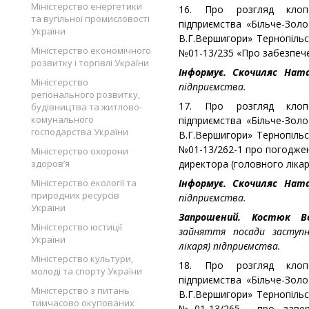
Міністерство енергетики
16. Про розгляд клопо
та вугільної промисловості
підприємства «Більче-Золо
України
В.Г.Вершигори» Тернопільс
Міністерство економічного
№01-13/235 «Про забезпече
розвитку і торгівлі України
Інформує. Скочиляс Нат
Міністерство
підприємства.
регіонального розвитку,
17. Про розгляд клопо
будівництва та житлово-
комунального
підприємства «Більче-Золо
господарства України
В.Г.Вершигори» Тернопільс
№01-13/262-1 про погодже
Міністерство охорони
здоров’я
директора (головного лікар
Міністерство екології та
Інформує. Скочиляс Нат
природних ресурсів
підприємства.
України
Запрошений. Костюк 
Міністерство юстиції
зайняття посади заступн
України
лікаря) підприємства.
Міністерство культури,
18. Про розгляд клопо
молоді та спорту України
підприємства «Більче-Золо
Міністерство з питань
В.Г.Вершигори» Тернопільс
тимчасово окупованих
№01-13/265 про заверш