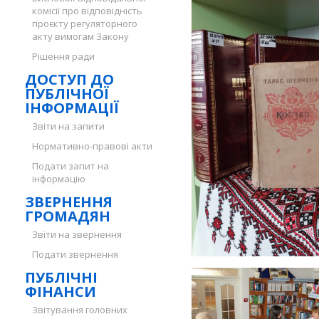
комісії про відповідність
проєкту регуляторного
акту вимогам Закону
Рішення ради
ДОСТУП ДО
ПУБЛІЧНОЇ
ІНФОРМАЦІЇ
Звіти на запити
Нормативно-правові акти
Подати запит на
інформацію
ЗВЕРНЕННЯ
ГРОМАДЯН
Звіти на звернення
Подати звернення
ПУБЛІЧНІ
ФІНАНСИ
Звітування головних