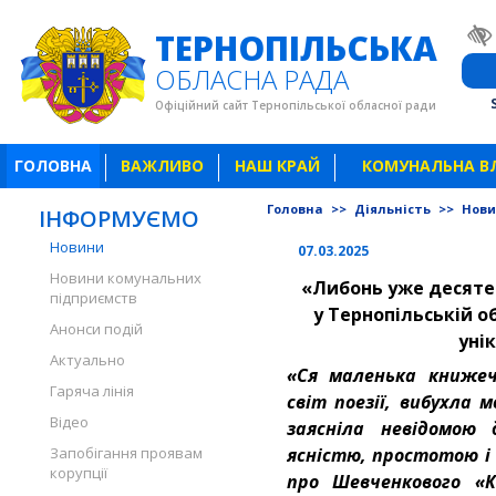
ТЕРНОПІЛЬСЬКА
ОБЛАСНА РАДА
Офіційний сайт Тернопільської обласної ради
ГОЛОВНА
ВАЖЛИВО
НАШ КРАЙ
КОМУНАЛЬНА В
Головна
>>
Діяльність
>>
Нов
ІНФОРМУЄМО
Новини
07.03.2025
Новини комунальних
«Либонь уже десяте 
підприємств
у
Тернопільській об
Анонси подій
уні
Актуально
«Ся маленька книжеч
Гаряча лінія
світ поезії, вибухла 
Відео
заясніла невідомою 
Запобігання проявам
ясністю, простотою і
корупції
про Шевченкового «К