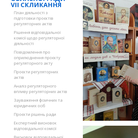
VII СКЛИКАННЯ
План діяльності з
підготовки проєктів
регуляторних актів
Рішення відповідальної
комісії щодо регуляторної
діяльності
Повідомлення про
оприлюднення проєкту
регуляторного акту
Проєкти регуляторних
актів
Аналіз регуляторного
впливу регуляторних актів
Зауваження фізичних та
юридичних осіб
Проєкти рішень ради
Експертний висновок
відповідальної комісії
Висновок відповідальної