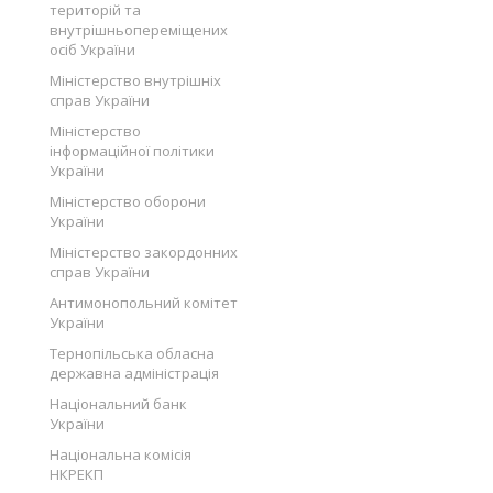
територій та
внутрішньопереміщених
осіб України
Міністерство внутрішніх
справ України
Міністерство
інформаційної політики
України
Міністерство оборони
України
Міністерство закордонних
справ України
Антимонопольний комітет
України
Тернопільська обласна
державна адміністрація
Національний банк
України
Національна комісія
НКРЕКП