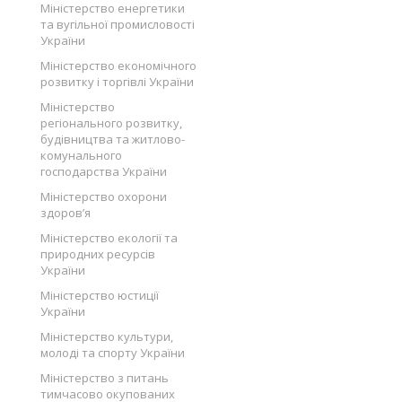
Міністерство енергетики
та вугільної промисловості
України
Міністерство економічного
розвитку і торгівлі України
Міністерство
регіонального розвитку,
будівництва та житлово-
комунального
господарства України
Міністерство охорони
здоров’я
Міністерство екології та
природних ресурсів
України
Міністерство юстиції
України
Міністерство культури,
молоді та спорту України
Міністерство з питань
тимчасово окупованих