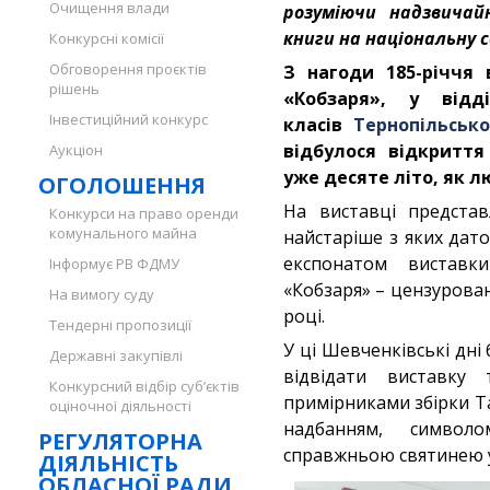
Очищення влади
розуміючи надзвичай
книги на національну с
Конкурсні комісії
Обговорення проєктів
З нагоди 185-річчя
рішень
«Кобзаря», у відді
Інвестиційний конкурс
класів
Тернопільсько
відбулося відкриття
Аукціон
уже десяте літо, як л
ОГОЛОШЕННЯ
На виставці представ
Конкурси на право оренди
комунального майна
найстаріше з яких дат
експонатом виставк
Інформує РВ ФДМУ
«Кобзаря» – цензурован
На вимогу суду
році.
Тендерні пропозиції
У ці Шевченківські дні
Державні закупівлі
відвідати виставку
Конкурсний відбір суб’єктів
примірниками збірки Т
оціночної діяльності
надбанням, символо
РЕГУЛЯТОРНА
справжньою святинею у
ДІЯЛЬНІСТЬ
ОБЛАСНОЇ РАДИ