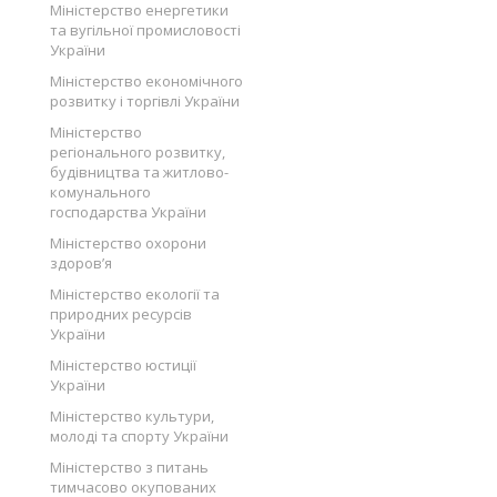
Міністерство енергетики
та вугільної промисловості
України
Міністерство економічного
розвитку і торгівлі України
Міністерство
регіонального розвитку,
будівництва та житлово-
комунального
господарства України
Міністерство охорони
здоров’я
Міністерство екології та
природних ресурсів
України
Міністерство юстиції
України
Міністерство культури,
молоді та спорту України
Міністерство з питань
тимчасово окупованих