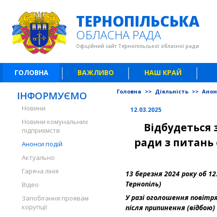
ТЕРНОПІЛЬСЬКА
ОБЛАСНА РАДА
Офіційний сайт Тернопільської обласної ради
ГОЛОВНА
ВАЖЛИВО
НАШ КРАЙ
Головна
>>
Діяльність
>>
Анон
ІНФОРМУЄМО
Новини
12.03.2025
Новини комунальних
Відбудеться 
підприємств
ради
з питань
Анонси подій
Актуально
Гаряча лінія
13 березня 2024 року об 12
Тернопіль)
Відео
У разі оголошення повітр
Запобігання проявам
корупції
після припинення (відбою)