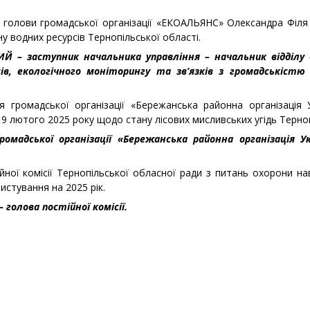
 голови громадської організації «ЕКОАЛЬЯНС» Олександра Філя
ну водних ресурсів Тернопільської області.
КИЙ – заступник начальника управління – начальник відділу
ів, екологічного моніторингу та зв’язків з громадськістю 
я громадської організації «Бережанська районна організація 
19 лютого 2025 року щодо стану лісових мисливських угідь Терноп
ромадської організації «Бережанська районна організація У
йної комісії Тернопільської обласної ради з питань охорони 
стування на 2025 рік.
 голова постійної комісії.