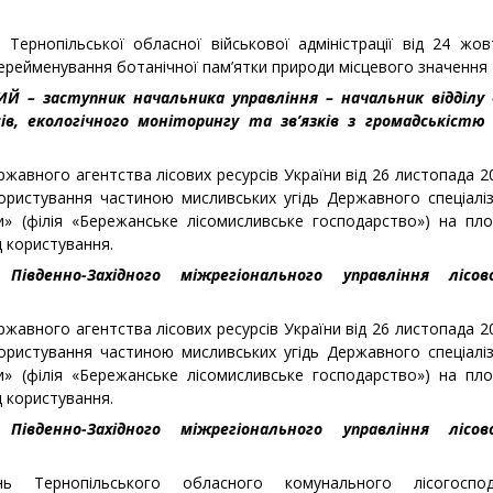
ї Тернопільської обласної військової адміністрації від 24 ж
ерейменування ботанічної пам’ятки природи місцевого значення 
КИЙ – заступник начальника управління – начальник відділу
ів, екологічного моніторингу та зв’язків з громадськістю 
ржавного агентства лісових ресурсів України від 26 листопада 2
ристування частиною мисливських угідь Державного спеціалі
и» (філія «Бережанське лісомисливське господарство») на пло
 користування.
 Південно-Західного міжрегіонального управління лісо
ржавного агентства лісових ресурсів України від 26 листопада 2
ристування частиною мисливських угідь Державного спеціалі
и» (філія «Бережанське лісомисливське господарство») на пло
 користування.
 Південно-Західного міжрегіонального управління лісо
 Тернопільського обласного комунального лісогоспода