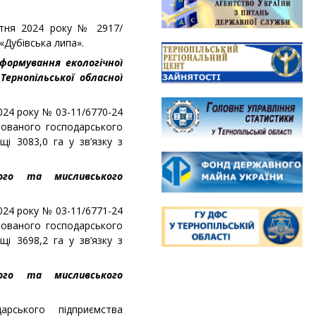
овтня 2024 року № 2917/
«Дубівська липа».
 формування екологічної
Тернопільської обласної
024 року № 03-11/6770-24
зованого господарського
щі 3083,0 га у зв’язку з
вого та мисливського
024 року № 03-11/6771-24
зованого господарського
щі 3698,2 га у зв’язку з
вого та мисливського
рського підприємства