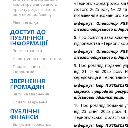
«Тернопільоблагроліс» від 
комісії про відповідність
лютого 2025 року № 22 та 
проєкту регуляторного
акту вимогам Закону
погашення виконавчого зб
Рішення ради
Інформує: Олександр РЯБ
лісогосподарського підпри
ДОСТУП ДО
ПУБЛІЧНОЇ
8. Про розгляд зави викон
ІНФОРМАЦІЇ
підприємства «Тернопільоб
Звіти на запити
Інформує: Олександр РЯБ
лісогосподарського підпри
Нормативно-правові акти
9. Про розгляд подання упр
Подати запит на
від 21 січня 2025 року 
інформацію
середовища в Тернопільські
ЗВЕРНЕННЯ
Інформує: Ігор П’ЯТКІВСЬ
ГРОМАДЯН
мережі, природних ресурс
Звіти на звернення
військової адміністрації.
Подати звернення
10. Про розгляд подання уп
ПУБЛІЧНІ
від 23 січня 2025 року 
ФІНАНСИ
Тернопільської області за 2
Звітування головних
Інформує: Ігор П’ЯТКІВСЬ