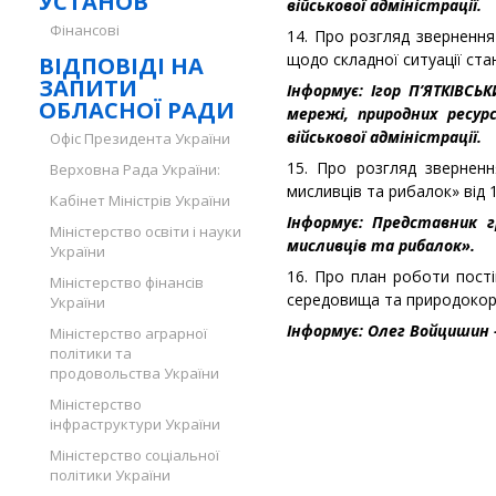
УСТАНОВ
військової адміністрації.
Фінансові
14. Про розгляд звернення
щодо складної ситуації ста
ВІДПОВІДІ НА
ЗАПИТИ
Інформує: Ігор П’ЯТКІВСЬ
ОБЛАСНОЇ РАДИ
мережі, природних ресурс
військової адміністрації.
Офіс Президента України
15. Про розгляд зверненн
Верховна Рада України:
мисливців та рибалок» від 
Кабінет Міністрів України
Інформує: Представник г
Міністерство освіти і науки
мисливців та рибалок».
України
16. Про план роботи пості
Міністерство фінансів
середовища та природокори
України
Інформує: Олег Войцишин –
Міністерство аграрної
політики та
продовольства України
Міністерство
інфраструктури України
Міністерство соціальної
політики України