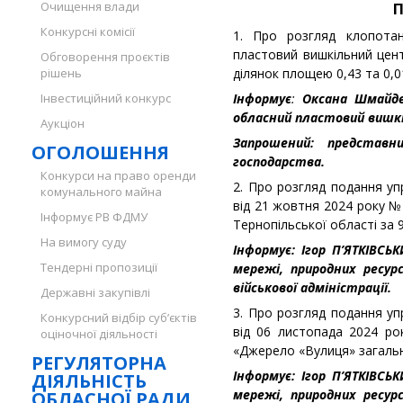
Очищення влади
П
Конкурсні комісії
1. Про розгляд клопотан
пластовий вишкільний цен
Обговорення проєктів
рішень
ділянок площею 0,43 та 0,0
Інвестиційний конкурс
Інформує
:
Оксана Шмайде
обласний пластовий вишк
Аукціон
Запрошений: представни
ОГОЛОШЕННЯ
господарства.
Конкурси на право оренди
2. Про розгляд подання упр
комунального майна
від 21 жовтня 2024 року №
Інформує РВ ФДМУ
Тернопільської області за 9
На вимогу суду
Інформує: Ігор П’ЯТКІВСЬ
Тендерні пропозиції
мережі, природних ресурс
військової адміністрації.
Державні закупівлі
3. Про розгляд подання упр
Конкурсний відбір суб’єктів
від 06 листопада 2024 ро
оціночної діяльності
«Джерело «Вулиця» загально
РЕГУЛЯТОРНА
Інформує: Ігор П’ЯТКІВСЬ
ДІЯЛЬНІСТЬ
мережі, природних ресурс
ОБЛАСНОЇ РАДИ