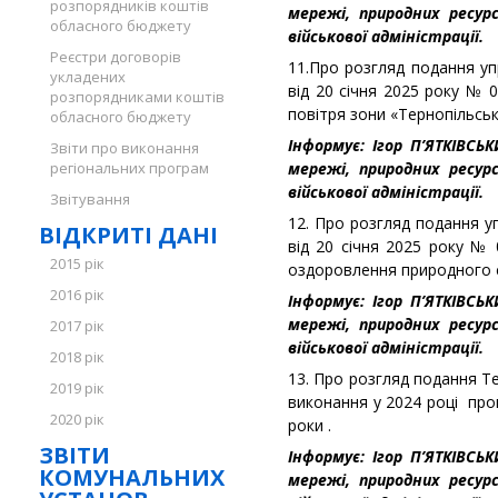
розпорядників коштів
мережі, природних ресурс
обласного бюджету
військової адміністрації.
Реєстри договорів
11.Про розгляд подання упр
укладених
від 20 січня 2025 року №
розпорядниками коштів
повітря зони «Тернопільськ
обласного бюджету
Інформує: Ігор П’ЯТКІВСЬ
Звіти про виконання
регіональних програм
мережі, природних ресурс
військової адміністрації.
Звітування
12. Про розгляд подання уп
ВІДКРИТІ ДАНІ
від 20 січня 2025 року №
2015 рік
оздоровлення природного с
2016 рік
Інформує: Ігор П’ЯТКІВСЬ
мережі, природних ресурс
2017 рік
військової адміністрації.
2018 рік
13. Про розгляд подання Те
2019 рік
виконання у 2024 році про
2020 рік
роки .
ЗВІТИ
Інформує: Ігор П’ЯТКІВСЬ
КОМУНАЛЬНИХ
мережі, природних ресурс