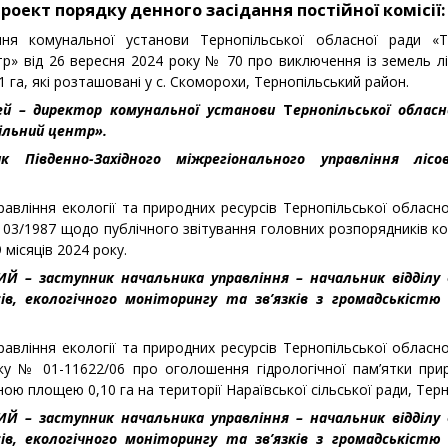
роект порядку денного засідання постійної комісії:
ня комунальної установи Тернопільської обласної ради «Т
тр» від 26 вересня 2024 року № 70 про виключення із земель л
1 га, які розташовані у с. Скоморохи, Тернопільський район.
й – директор комунальної установи
Т
ернопільської обласн
ільний центр».
к Південно-Західного міжрегіонального управління ліс
авління екології та природних ресурсів Тернопільської обласної
 03/1987 щодо публічного звітування головних розпорядників 
 місяців 2024 року.
КИЙ – заступник начальника управління – начальник відділу
ів, екологічного моніторингу та зв’язків з громадськістю 
авління екології та природних ресурсів Тернопільської обласної
ку № 01-11622/06 про оголошення гідрологічної пам’ятки при
ю площею 0,10 га на території Нараївської сільської ради, Тер
КИЙ – заступник начальника управління – начальник відділу
ів, екологічного моніторингу та зв’язків з громадськістю 