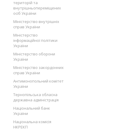
територій та
внутрішньопереміщених
осіб України
Міністерство внутрішніх
справ України
Міністерство
інформаційної політики
України
Міністерство оборони
України
Міністерство закордонних
справ України
Антимонопольний комітет
України
Тернопільська обласна
державна адміністрація
Національний банк
України
Національна комісія
НКРЕКП