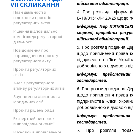
VII СКЛИКАННЯ
військової адміністрації.
4. Про розгляд інформаці
План діяльності з
підготовки проєктів
В-18/3151-Л-120/25 щодо п
регуляторних актів
Інформує: Ігор П’ЯТКІВСЬ
Рішення відповідальної
мережі, природних ресурс
комісії щодо регуляторної
військової адміністрації.
діяльності
5. Про розгляд подання Де
Повідомлення про
щодо припинення права ко
оприлюднення проєкту
підприємства «Ліси Україн
регуляторного акту
добровільною відмовою від
Проєкти регуляторних
Інформує: представник
актів
господарства.
Аналіз регуляторного
впливу регуляторних актів
6. Про розгляд подання Де
щодо припинення права ко
Зауваження фізичних та
підприємства «Ліси Україн
юридичних осіб
добровільною відмовою від
Проєкти рішень ради
Інформує: представник
Експертний висновок
господарства.
відповідальної комісії
7. Про розгляд подань
Висновок відповідальної