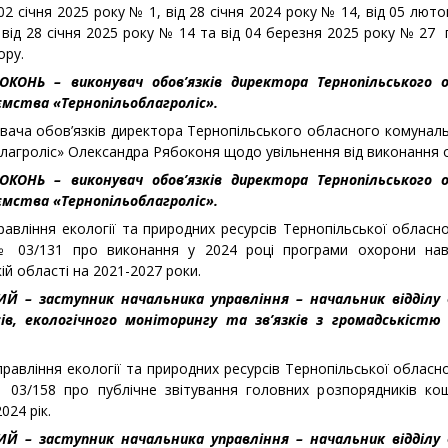
02 січня 2025 року № 1, від 28 січня 2024 року № 14, від 05 люто
від 28 січня 2025 року № 14 та від 04 березня 2025 року № 27 
ору.
ОКОНЬ – виконувач обов’
язків
директора Тернопільського 
ємства «Тернопільоблагроліс».
увача обов’язків директора Тернопільського обласного комунал
лагроліс» Олександра Рябоконя щодо увільнення від виконання о
ОКОНЬ – виконувач обов’
язків
директора Тернопільського 
ємства «Тернопільоблагроліс».
авління екології та природних ресурсів Тернопільської обласної
№ 03/131 про виконання у 2024 році програми охорони на
й області на 2021-2027 роки.
КИЙ – заступник начальника управління – начальник відділу
ів, екологічного моніторингу та зв’язків з громадськістю 
равління екології та природних ресурсів Тернопільської обласної
№ 03/158 про публічне звітування головних розпорядників к
024 рік.
КИЙ – заступник начальника управління – начальник відділу