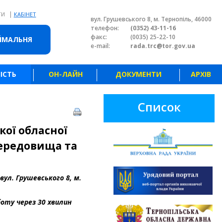
|
ТИ
КАБІНЕТ
вул. Грушевського 8, м. Тернопіль, 46000
телефон:
(0352) 43-11-16
факс:
(0035) 25-22-10
ЙМАЛЬНЯ
e-mail:
rada.trc@tor.gov.ua
ІСТЬ
ОН-ЛАЙН
ДОКУМЕНТИ
АРХІВ
Список
кої обласної
середовища та
 вул. Грушевського 8, м.
боту через 30 хвилин