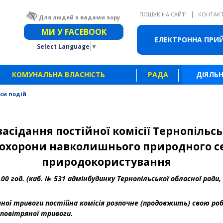
|
ПОШУК НА САЙТІ
КОНТАК
Для людей з вадами зору
Звичайна версія сайту
МИ У FACEBOOK
ЕЛЕКТРОННА ПРИ
Select Language
▼
КОМУНАЛЬНА ВЛАСНІСТЬ
РАДА
ДІЯЛЬН
си подій
засідання постійної комісії Тернопільсь
 охорони навколишнього природного 
природокористування
.00 год. (каб. № 531 адмінбудинку Тернопільської обласної ради,
яної тривоги постійна комісія розпочне (продовжить) свою ро
 повітряної тривоги.