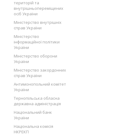
територій та
внутрішньопереміщених
осіб України
Міністерство внутрішніх
справ України
Міністерство
інформаційної політики
України
Міністерство оборони
України
Міністерство закордонних
справ України
Антимонопольний комітет
України
Тернопільська обласна
державна адміністрація
Національний банк
України
Національна комісія
НКРЕКП