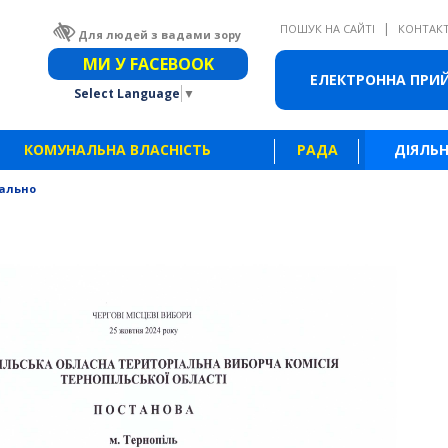
|
ПОШУК НА САЙТІ
КОНТАК
Для людей з вадами зору
Звичайна версія сайту
МИ У FACEBOOK
ЕЛЕКТРОННА ПРИ
Select Language
▼
КОМУНАЛЬНА ВЛАСНІСТЬ
РАДА
ДІЯЛЬН
ально