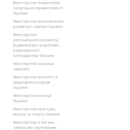
Міністерство енергетики
та вугільної промисловості
України
Міністерство економічного
розвитку і торгівлі України
Міністерство
регіонального розвитку,
будівництва та житлово-
комунального
господарства України
Міністерство охорони
здоров’я
Міністерство екології та
природних ресурсів
України
Міністерство юстиції
України
Міністерство культури,
молоді та спорту України
Міністерство з питань
тимчасово окупованих