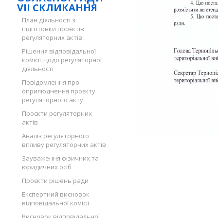
VII СКЛИКАННЯ
План діяльності з
підготовки проєктів
регуляторних актів
Рішення відповідальної
комісії щодо регуляторної
діяльності
Повідомлення про
оприлюднення проєкту
регуляторного акту
Проєкти регуляторних
актів
Аналіз регуляторного
впливу регуляторних актів
Зауваження фізичних та
юридичних осіб
Проєкти рішень ради
Експертний висновок
відповідальної комісії
Висновок відповідальної