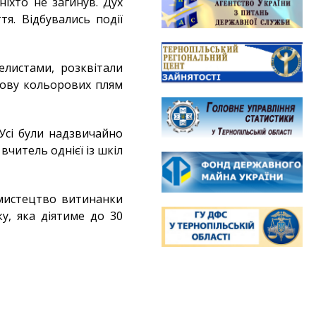
ніхто не загинув. Дух
я. Відбувались події
елистами, розквітали
мову кольорових плям
Усі були надзвичайно
читель однієї із шкіл
 мистецтво витинанки
у, яка діятиме до 30