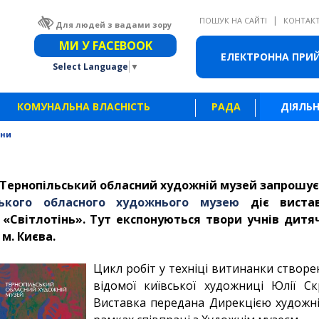
|
ПОШУК НА САЙТІ
КОНТАК
Для людей з вадами зору
Звичайна версія сайту
МИ У FACEBOOK
ЕЛЕКТРОННА ПРИ
Select Language
▼
КОМУНАЛЬНА ВЛАСНІСТЬ
РАДА
ДІЯЛЬН
ини
 Тернопільський обласний художній музей запрошує
ського обласного художнього музею
діє вистав
«Світлотінь». Тут експонуються твори учнів дит
м. Києва.
Цикл робіт у техніці витинанки створ
відомої київської художниці Юлії Скр
Виставка передана
Дирекцією художні