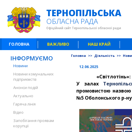
ТЕРНОПІЛЬСЬКА
ОБЛАСНА РАДА
Офіційний сайт Тернопільської обласної ради
ГОЛОВНА
ВАЖЛИВО
НАШ КРАЙ
Головна
>>
Діяльність
>>
Нов
ІНФОРМУЄМО
Новини
12.06.2025
Новини комунальних
«Світлотінь»:
підприємств
У залах
Тернопіль
Анонси подій
промовистою назвою 
Актуально
№5 Оболонського р-ну 
Гаряча лінія
Відео
Запобігання проявам
корупції