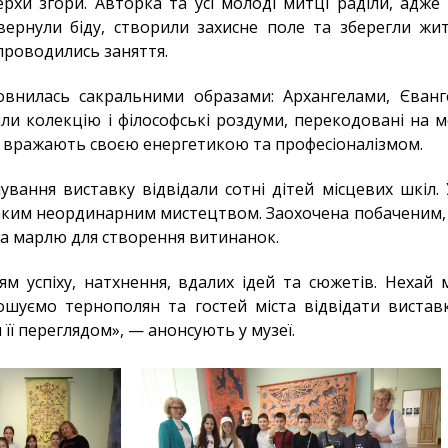
рхи згори. Авторка та усі молоді митці раділи, адже 
вернули біду, створили захисне поле та зберегли житт
 проводились заняття.
овнилась сакральними образами: Архангелами, Єванг
ли колекцію і філософські роздуми, перекодовані на 
оти вражають своєю енергетикою та професіоналізмом.
вання виставку відвідали сотні дітей місцевих шкіл. 
аким неординарним мистецтвом. Заохочена побаченим, в
ла марлю для створення витинанок.
м успіху, натхнення, вдалих ідей та сюжетів. Нехай
рошуємо тернополян та гостей міста відвідати виставк
її переглядом», — анонсують у музеї.