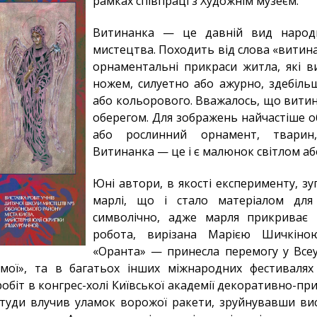
рамках співпраці з Художнім музеєм.
Витинанка — це давній вид народн
мистецтва. Походить від слова «витина
орнаментальні прикраси житла, які 
ножем, силуетно або ажурно, здебільш
або кольорового. Вважалось, що витин
оберегом. Для зображень найчастіше 
або рослинний орнамент, тварин
Витинанка — це і є малюнок світлом аб
Юні автори, в якості експерименту, з
марлі, що і стало матеріалом для
символічно, адже марля прикриває 
робота, вирізана Марією Шичкіно
«Оранта» — принесла перемогу у Всеу
мої», та в багатьох інших міжнародних фестивалях і.
робіт в конгрес-холі Київської академії декоративно-пр
 туди влучив уламок ворожої ракети, зруйнувавши вис