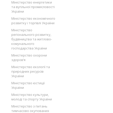
Міністерство енергетики
та вугільної промисловості
України
Міністерство економічного
розвитку і торгівлі України
Міністерство
регіонального розвитку,
будівництва та житлово-
комунального
господарства України
Міністерство охорони
здоров’я
Міністерство екології та
природних ресурсів
України
Міністерство юстиції
України
Міністерство культури,
молоді та спорту України
Міністерство з питань
тимчасово окупованих