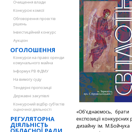
Очищення влади
Конкурсні комісії
Обговорення проєктів
рішень
Інвестиційний конкурс
Аукціон
ОГОЛОШЕННЯ
Конкурси на право оренди
комунального майна
Інформує РВ ФДМУ
На вимогу суду
Тендерні пропозиції
Державні закупівлі
Конкурсний відбір суб’єктів
оціночної діяльності
«Об'єднаємось, брати 
РЕГУЛЯТОРНА
експозиції конкурсних 
ДІЯЛЬНІСТЬ
дизайну ім. М.Бойчука
ОБЛАСНОЇ РАДИ