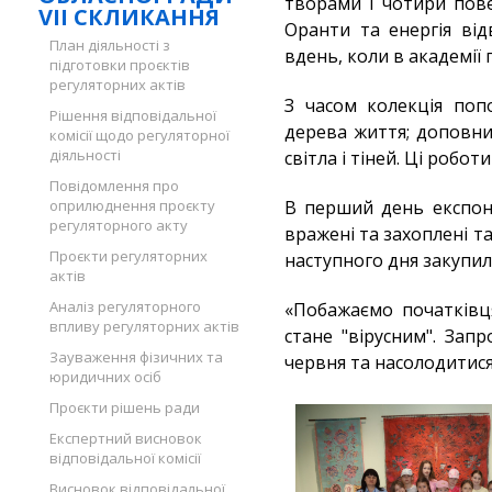
творами і чотири пове
VII СКЛИКАННЯ
Оранти та енергія від
План діяльності з
вдень, коли в академії
підготовки проєктів
регуляторних актів
З часом колекція поп
Рішення відповідальної
дерева життя; доповни
комісії щодо регуляторної
діяльності
світла і тіней. Ці роб
Повідомлення про
оприлюднення проєкту
В перший день експону
регуляторного акту
вражені та захоплені т
Проєкти регуляторних
наступного дня закупи
актів
Аналіз регуляторного
«Побажаємо початківця
впливу регуляторних актів
стане "вірусним". Зап
Зауваження фізичних та
червня та насолодитися 
юридичних осіб
Проєкти рішень ради
Експертний висновок
відповідальної комісії
Висновок відповідальної