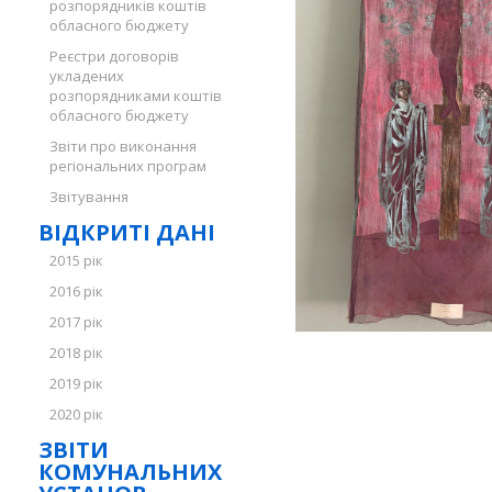
розпорядників коштів
обласного бюджету
Реєстри договорів
укладених
розпорядниками коштів
обласного бюджету
Звіти про виконання
регіональних програм
Звітування
ВІДКРИТІ ДАНІ
2015 рік
2016 рік
2017 рік
2018 рік
2019 рік
2020 рік
ЗВІТИ
КОМУНАЛЬНИХ