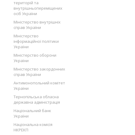
територій та
внутрішньопереміщених
осіб України
Міністерство внутрішніх
справ України
Міністерство
інформаційної політики
України
Міністерство оборони
України
Міністерство закордонних
справ України
Антимонопольний комітет
України
Тернопільська обласна
державна адміністрація
Національний банк
України
Національна комісія
НКРЕКП