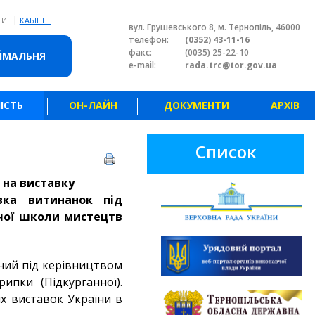
|
ТИ
КАБІНЕТ
вул. Грушевського 8, м. Тернопіль, 46000
телефон:
(0352) 43-11-16
факс:
(0035) 25-22-10
ЙМАЛЬНЯ
e-mail:
rada.trc@tor.gov.ua
ІСТЬ
ОН-ЛАЙН
ДОКУМЕНТИ
АРХІВ
Список
 на виставку
ка витинанок під
ячої школи мистецтв
ений під керівництвом
ипки (Підкурганної).
х виставок України
в