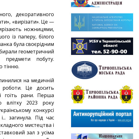
ого, декоративного
ти», «вирізати». Це —
вирізають ножницями,
ого із паперу, білого
анка була своєрідним
обирали геометричний
, предмети побуту.
о тінню.
упинилися на медичній
 роботи. Це досить
і гоїть рани. Перша
ю влітку 2023 року
країнському конкурсі
.. загинула. Під час
икладного мистецтва і
тавковий зал з усіма