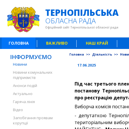
ТЕРНОПІЛЬСЬКА
ОБЛАСНА РАДА
Офіційний сайт Тернопільської обласної ради
ГОЛОВНА
ВАЖЛИВО
НАШ КРАЙ
Головна
>>
Діяльність
>>
Нов
ІНФОРМУЄМО
Новини
17.06.2025
Новини комунальних
підприємств
Під час третього пле
Анонси подій
постанову Тернопільс
Актуально
про реєстрацію депута
Гаряча лінія
Виборча комісія постан
Відео
- депутаткою Тернопіл
Запобігання проявам
територіальним виборч
корупції