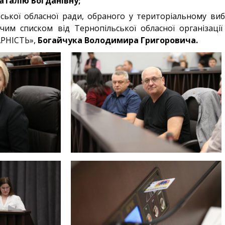
аталію Богданівну;
ської обласної ради, обраного у територіальному виб
чим списком від Тернопільської обласної організац
РНІСТЬ»,
Богайчука Володимира Григоровича.