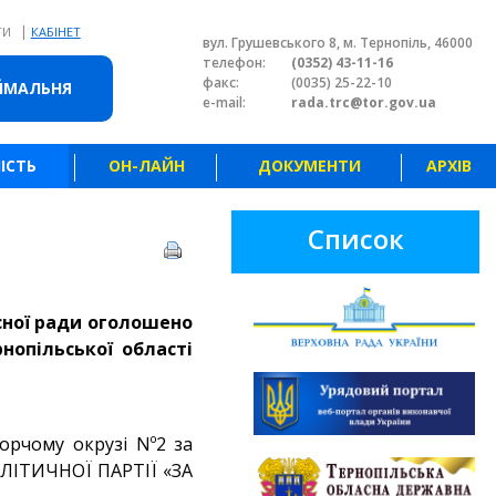
|
ТИ
КАБІНЕТ
вул. Грушевського 8, м. Тернопіль, 46000
телефон:
(0352) 43-11-16
факс:
(0035) 25-22-10
ЙМАЛЬНЯ
e-mail:
rada.trc@tor.gov.ua
ІСТЬ
ОН-ЛАЙН
ДОКУМЕНТИ
АРХІВ
Список
асної ради оголошено
нопільської області
орчому окрузі Nº2 за
ОЛІТИЧНОЇ ПАРТІЇ «ЗА