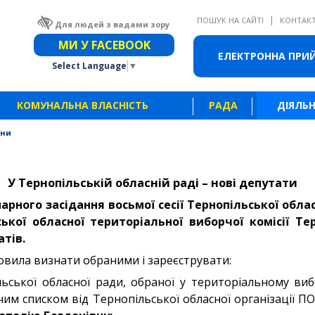
|
ПОШУК НА САЙТІ
КОНТАК
Для людей з вадами зору
Звичайна версія сайту
МИ У FACEBOOK
ЕЛЕКТРОННА ПРИ
Select Language
▼
КОМУНАЛЬНА ВЛАСНІСТЬ
РАДА
ДІЯЛЬН
ини
У Тернопільській обласній раді – нові депутати
нарного засідання восьмої сесії Тернопільської обл
ької обласної територіальної виборчої комісії Тер
тів.
овила визнати обраними і зареєструвати:
ьської обласної ради, обраної у територіальному виб
им списком від Тернопільської обласної організації П