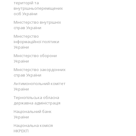
територій та
внутрішньопереміщених
осіб України
Міністерство внутрішніх
справ України
Міністерство
інформаційної політики
України
Міністерство оборони
України
Міністерство закордонних
справ України
Антимонопольний комітет
України
Тернопільська обласна
державна адміністрація
Національний банк
України
Національна комісія
НКРЕКП