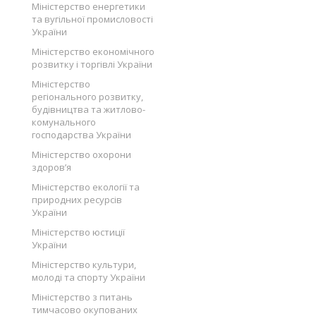
Міністерство енергетики
та вугільної промисловості
України
Міністерство економічного
розвитку і торгівлі України
Міністерство
регіонального розвитку,
будівництва та житлово-
комунального
господарства України
Міністерство охорони
здоров’я
Міністерство екології та
природних ресурсів
України
Міністерство юстиції
України
Міністерство культури,
молоді та спорту України
Міністерство з питань
тимчасово окупованих