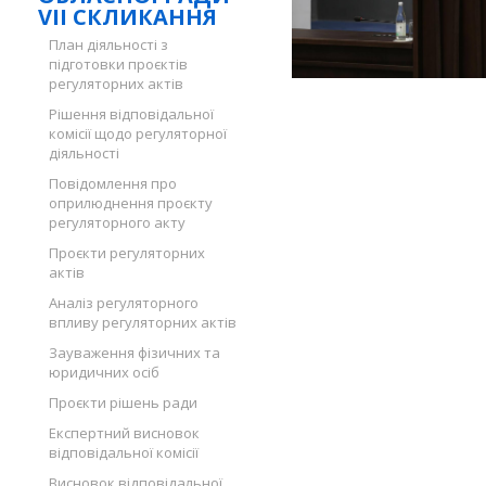
VII СКЛИКАННЯ
План діяльності з
підготовки проєктів
регуляторних актів
Рішення відповідальної
комісії щодо регуляторної
діяльності
Повідомлення про
оприлюднення проєкту
регуляторного акту
Проєкти регуляторних
актів
Аналіз регуляторного
впливу регуляторних актів
Зауваження фізичних та
юридичних осіб
Проєкти рішень ради
Експертний висновок
відповідальної комісії
Висновок відповідальної