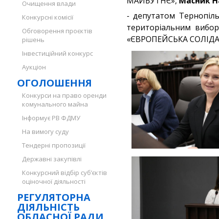
МАЙБУТНЄ»,
Масник Н
Очищення влади
- депутатом Тернопіль
Конкурсні комісії
територіальним вибор
Обговорення проєктів
«ЄВРОПЕЙСЬКА СОЛІДА
рішень
Інвестиційний конкурс
Аукціон
ОГОЛОШЕННЯ
Конкурси на право оренди
комунального майна
Інформує РВ ФДМУ
На вимогу суду
Тендерні пропозиції
Державні закупівлі
Конкурсний відбір суб’єктів
оціночної діяльності
РЕГУЛЯТОРНА
ДІЯЛЬНІСТЬ
ОБЛАСНОЇ РАДИ