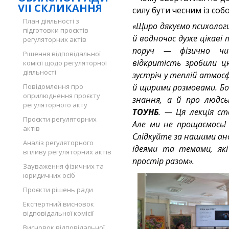
VII СКЛИКАННЯ
силу бути чесним із соб
План діяльності з
«Щиро дякуємо психологи
підготовки проєктів
й водночас дуже цікаві 
регуляторних актів
поруч — фізично чи
Рішення відповідальної
відкритість зробили ц
комісії щодо регуляторної
діяльності
зустріч у теплій атмос
Повідомлення про
й щирими розмовами. Бо
оприлюднення проєкту
знання, а й про людс
регуляторного акту
ТОУНБ
.
—
Ця лекція ст
Проєкти регуляторних
Але ми не прощаємось! 
актів
Слідкуйте за нашими ано
Аналіз регуляторного
ідеями та темами, як
впливу регуляторних актів
простір разом».
Зауваження фізичних та
юридичних осіб
Проєкти рішень ради
Експертний висновок
відповідальної комісії
Висновок відповідальної