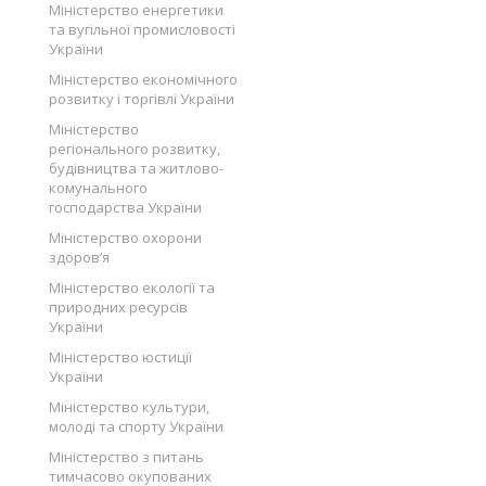
Міністерство енергетики
та вугільної промисловості
України
Міністерство економічного
розвитку і торгівлі України
Міністерство
регіонального розвитку,
будівництва та житлово-
комунального
господарства України
Міністерство охорони
здоров’я
Міністерство екології та
природних ресурсів
України
Міністерство юстиції
України
Міністерство культури,
молоді та спорту України
Міністерство з питань
тимчасово окупованих