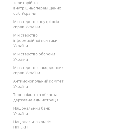
територій та
внутрішньопереміщених
осіб України
Міністерство внутрішніх
справ України
Міністерство
інформаційної політики
України
Міністерство оборони
України
Міністерство закордонних
справ України
Антимонопольний комітет
України
Тернопільська обласна
державна адміністрація
Національний банк
України
Національна комісія
НКРЕКП