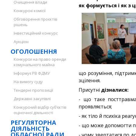
Очищення влади
як формується і як з 
Конкурсні комісії
Обговорення проєктів
рішень
Інвестиційний конкурс
Аукціон
ОГОЛОШЕННЯ
Конкурси на право оренди
комунального майна
що розуміння, підтрим
Інформує РВ ФДМУ
зцілення.
На вимогу суду
Присутні
дізналися:
Тендерні пропозиції
Державні закупівлі
- що таке посттравма
проявляється;
Конкурсний відбір суб’єктів
оціночної діяльності
- як тіло й психіка реаг
РЕГУЛЯТОРНА
- що може допомогти п
ДІЯЛЬНІСТЬ
ОБЛАСНОЇ РАДИ
- чому звертатися по д