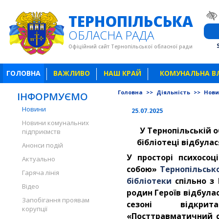
ТЕРНОПІЛЬСЬКА
ОБЛАСНА РАДА
Офіційний сайт Тернопільської обласної ради
ГОЛОВНА
ВАЖЛИВО
НАШ КРАЙ
КОМУНАЛЬНА В
Головна
>>
Діяльність
>>
Нов
ІНФОРМУЄМО
Новини
25.07.2025
Новини комунальних
У Тернопільській о
підприємств
бібліотеці відбула
Анонси подій
У просторі психосоц
Актуально
собою»
Тернопільсько
Гаряча лінія
бібліотеки
спільно з
Відео
родин Героїв відбула
Запобігання проявам
сезоні відкрит
корупції
«Посттравматичний с