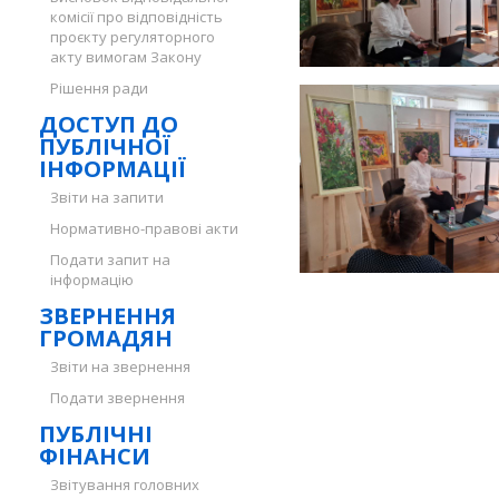
комісії про відповідність
проєкту регуляторного
акту вимогам Закону
Рішення ради
ДОСТУП ДО
ПУБЛІЧНОЇ
ІНФОРМАЦІЇ
Звіти на запити
Нормативно-правові акти
Подати запит на
інформацію
ЗВЕРНЕННЯ
ГРОМАДЯН
Звіти на звернення
Подати звернення
ПУБЛІЧНІ
ФІНАНСИ
Звітування головних