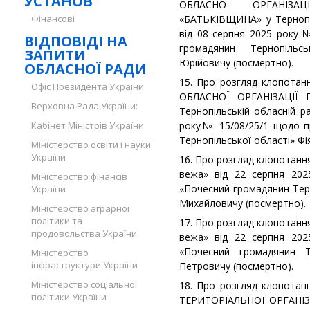
УСТАНОВ
ОБЛАСНОЇ ОРГАНІЗАЦ
Фінансові
«БАТЬКІВЩИНА» у Тернопіл
від 08 серпня 2025 року
ВІДПОВІДІ НА
громадянин Тернопільс
ЗАПИТИ
Юрійовичу (посмертно).
ОБЛАСНОЇ РАДИ
15. Про розгляд клопотан
Офіс Президента України
ОБЛАСНОЇ ОРГАНІЗАЦІЇ 
Верховна Рада України:
Тернопільській обласній р
Кабінет Міністрів України
року№ 15/08/25/1 щодо п
Тернопільської області» Фі
Міністерство освіти і науки
України
16. Про розгляд клопотанн
вежа» від 22 серпня 20
Міністерство фінансів
«Почесний громадянин Тер
України
Михайловичу (посмертно).
Міністерство аграрної
політики та
17. Про розгляд клопотанн
продовольства України
вежа» від 22 серпня 20
«Почесний громадянин Т
Міністерство
інфраструктури України
Петровичу (посмертно).
Міністерство соціальної
18. Про розгляд клопотан
політики України
ТЕРИТОРІАЛЬНОЇ ОРГАНІЗ