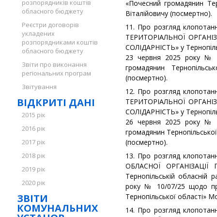
розпорядників коштів
«Почесний громадянин Тер
обласного бюджету
Віталійовичу (посмертно).
Реєстри договорів
11. Про розгляд клопотан
укладених
ТЕРИТОРІАЛЬНОЇ ОРГАНІЗ
розпорядниками коштів
СОЛІДАРНІСТЬ» у Тернопіль
обласного бюджету
23 червня 2025 року № 
Звіти про виконання
громадянин Тернопільськ
регіональних програм
(посмертно).
Звітування
12. Про розгляд клопотан
ВІДКРИТІ ДАНІ
ТЕРИТОРІАЛЬНОЇ ОРГАНІЗ
СОЛІДАРНІСТЬ» у Тернопіль
2015 рік
26 червня 2025 року № 
2016 рік
громадянин Тернопільської
2017 рік
(посмертно).
2018 рік
13. Про розгляд клопотан
ОБЛАСНОЇ ОРГАНІЗАЦІЇ 
2019 рік
Тернопільській обласній р
2020 рік
року № 10/07/25 щодо пр
ЗВІТИ
Тернопільської області» М
КОМУНАЛЬНИХ
14. Про розгляд клопотан