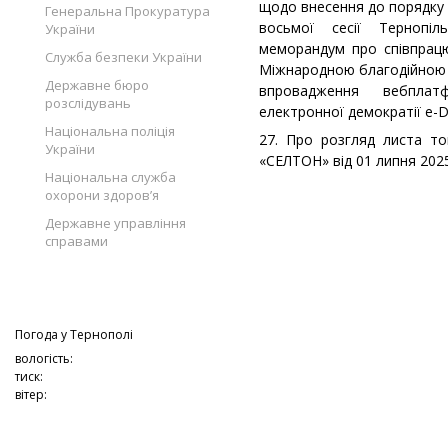
щодо внесення до порядку 
Генеральна Прокуратура
восьмої сесії Тернопі
України
меморандум про співпрац
Служба безпеки України
Міжнародною благодійною 
Державне бюро
впровадження вебплат
розслідувань
електронної демократії е-
Національна поліція
27. Про розгляд листа т
України
«СЕЛТОН» від 01 липня 2025
Національна служба
охорони здоров’я
Державне управління
справами
Погода у
Тернополі
вологість:
тиск:
вітер: