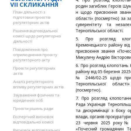
VII СКЛИКАННЯ
родин загиблих Героїв Шум
План діяльності з
н щодо присвоєння званн
підготовки проєктів
області» (посмертно) за за
регуляторних актів
суверенітету та незал
Тернопільської області.
Рішення відповідальної
комісії щодо регуляторної
5. Про розгляд клопо
діяльності
Кременецького району від
Повідомлення про
присвоєння звання «Почес
оприлюднення проєкту
Микуличу Андрію Вікторови
регуляторного акту
6. Про розгляд клопотань 
Проєкти регуляторних
району від 05 березня 2025
актів
№ 2446/02-25 щодо при
Аналіз регуляторного
Тернопільської област
впливу регуляторних актів
(посмертно).
Зауваження фізичних та
7. Про розгляд клопотанн
юридичних осіб
Рада Українців Тернопільщ
Проєкти рішень ради
та дискримінації з боку о
влади, органів прокуратури
Експертний висновок
відповідальної комісії
23 червня 2025 року№ 
«Почесний громадянин Те
Висновок відповідальної