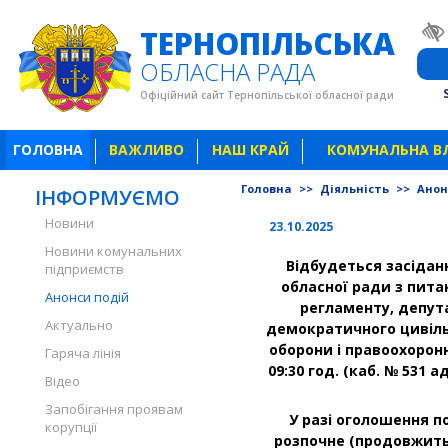
ТЕРНОПІЛЬСЬКА
ОБЛАСНА РАДА
Офіційний сайт Тернопільської обласної ради
ГОЛОВНА
ВАЖЛИВО
НАШ КРАЙ
КОМУНАЛЬНА В
Головна
>>
Діяльність
>>
Анон
ІНФОРМУЄМО
Новини
23.10.2025
Новини комунальних
Відбудеться засіданн
підприємств
обласної ради з питан
Анонси подій
регламенту, депута
Актуально
демократичного цивіль
оборони і правоохорон
Гаряча лінія
09:30 год. (каб. № 531
Відео
Запобігання проявам
У разі оголошення по
корупції
розпочне (продовжить)