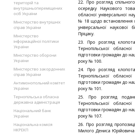
22. Про розгляд спільног
територій та
внутрішньопереміщених
осередку Наукового това
осіб України
обласної універсальної на
№ 18 щодо встановлення на
Міністерство внутрішніх
універсальної наукової 
справ України
Пріцаку.
Міністерство
інформаційної політики
23. Про розгляд клопота
України
Тернопільської обласної
підготовки громадян до на
Міністерство оборони
України
року № 100.
Міністерство закордонних
24. Про розгляд клопота
справ України
Тернопільської обласної
підготовки громадян до на
Антимонопольний комітет
України
року № 101.
Тернопільська обласна
25. Про розгляд поданн
державна адміністрація
Тернопільської обласної
підготовки громадян до на
Національний банк
року № 107.
України
26. Про розгляд пропозиці
Національна комісія
НКРЕКП
Милого Дениса Юрійовича 