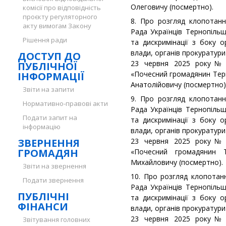
Олеговичу (посмертно).
комісії про відповідність
проєкту регуляторного
8. Про розгляд клопотанн
акту вимогам Закону
Рада Українців Тернопільщ
Рішення ради
та дискримінації з боку о
влади, органів прокуратури
ДОСТУП ДО
23 червня 2025 року№ 
ПУБЛІЧНОЇ
«Почесний громадянин Тер
ІНФОРМАЦІЇ
Анатолійовичу (посмертно)
Звіти на запити
9. Про розгляд клопотанн
Нормативно-правові акти
Рада Українців Тернопільщ
Подати запит на
та дискримінації з боку о
інформацію
влади, органів прокуратури
ЗВЕРНЕННЯ
23 червня 2025 року№ 
ГРОМАДЯН
«Почесний громадянин Т
Михайловичу (посмертно).
Звіти на звернення
10. Про розгляд клопотанн
Подати звернення
Рада Українців Тернопільщ
ПУБЛІЧНІ
та дискримінації з боку о
ФІНАНСИ
влади, органів прокуратури
23 червня 2025 року№ 
Звітування головних