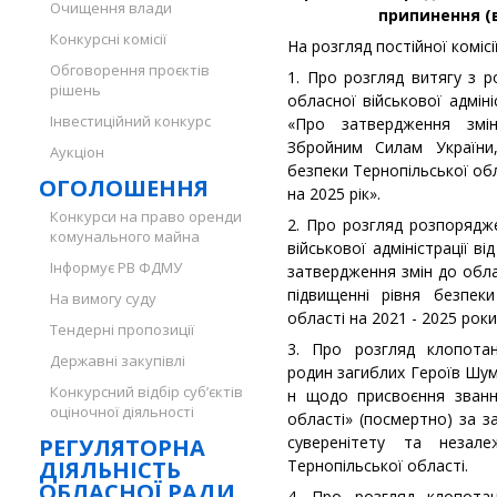
Очищення влади
припинення (в
Конкурсні комісії
На розгляд постійної коміс
Обговорення проєктів
1. Про розгляд витягу з 
рішень
обласної військової адмін
Інвестиційний конкурс
«Про затвердження змі
Збройним Силам України,
Аукціон
безпеки Тернопільської об
ОГОЛОШЕННЯ
на 2025 рік».
Конкурси на право оренди
2. Про розгляд розпорядж
комунального майна
військової адміністрації в
Інформує РВ ФДМУ
затвердження змін до обла
підвищенні рівня безпек
На вимогу суду
області на 2021 - 2025 роки
Тендерні пропозиції
3. Про розгляд клопотан
Державні закупівлі
родин загиблих Героїв Шум
Конкурсний відбір суб’єктів
н щодо присвоєння званн
оціночної діяльності
області» (посмертно) за за
суверенітету та незал
РЕГУЛЯТОРНА
ДІЯЛЬНІСТЬ
Тернопільської області.
ОБЛАСНОЇ РАДИ
4. Про розгляд клопотан