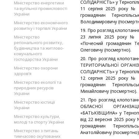
СОЛІДАРНІСТЬ» у Тернопіль
Міністерство енергетики
та вугільної промисловості
11 серпня 2025 року № 
України
громадянин Тернопільс
Володимировичу (посмертн
Міністерство економічного
розвитку і торгівлі України
19. Про розгляд клопотанн
23 липня 2025 року № 
Міністерство
регіонального розвитку,
«Почесний громадянин Те
будівництва та житлово-
Олеговичу (посмертно).
комунального
20. Про розгляд клопотан
господарства України
ТЕРИТОРІАЛЬНОЇ ОРГАНІЗ
Міністерство охорони
СОЛІДАРНІСТЬ» у Тернопіль
здоров’я
12 серпня 2025 року № 
Міністерство екології та
громадянин Тернопільс
природних ресурсів
Михайловичу (посмертно).
України
21. Про розгляд клопотан
Міністерство юстиції
ОБЛАСНОЇ ОРГАНІЗАЦ
України
«БАТЬКІВЩИНА» у Тернопіл
Міністерство культури,
від 22 вересня 2025 року
молоді та спорту України
громадянин Тернопільс
Міністерство з питань
Анатолійовичу (посмертно)
тимчасово окупованих