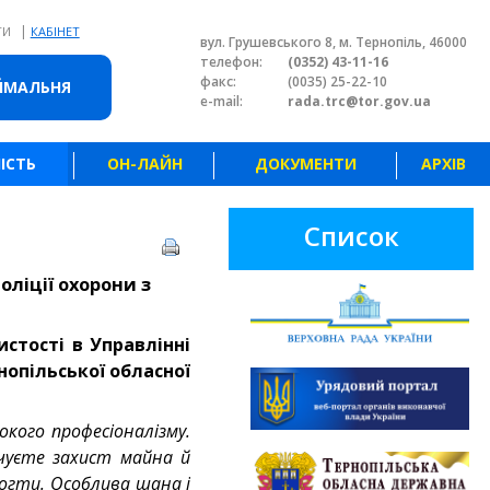
|
ТИ
КАБІНЕТ
вул. Грушевського 8, м. Тернопіль, 46000
телефон:
(0352) 43-11-16
факс:
(0035) 25-22-10
ЙМАЛЬНЯ
e-mail:
rada.trc@tor.gov.ua
ІСТЬ
ОН-ЛАЙН
ДОКУМЕНТИ
АРХІВ
Список
оліції охорони з
истості в Управлінні
нопільської обласної
окого професіоналізму.
ечуєте захист майна й
могти. Особлива шана і