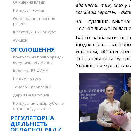
Очищення влади
вдячність тим, хто у 
Конкурсні комісії
загиблим Героям», – ска
Обговорення проєктів
За сумлінне виконан
рішень
Тернопільської обласно
Інвестиційний конкурс
Варто зазначити, що 
Аукціон
щодня стоять на сторож
ОГОЛОШЕННЯ
установи, об’єкти кри
Конкурси на право оренди
Тернопільщини зустрі
комунального майна
Україні за результатами
Інформує РВ ФДМУ
На вимогу суду
Тендерні пропозиції
Державні закупівлі
Конкурсний відбір суб’єктів
оціночної діяльності
РЕГУЛЯТОРНА
ДІЯЛЬНІСТЬ
ОБЛАСНОЇ РАДИ