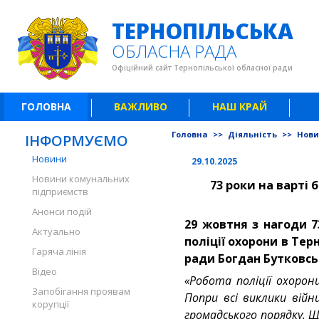
ТЕРНОПІЛЬСЬКА
ОБЛАСНА РАДА
Офіційний сайт Тернопільської обласної ради
ГОЛОВНА
ВАЖЛИВО
НАШ КРАЙ
Головна
>>
Діяльність
>>
Нов
ІНФОРМУЄМО
Новини
29.10.2025
Новини комунальних
73 роки на варті 
підприємств
Анонси подій
29 жовтня з нагоди 7
Актуально
поліції охорони в Тер
Гаряча лінія
ради Богдан Бутковсь
Відео
«Робота поліції охорон
Запобігання проявам
Попри всі виклики вій
корупції
громадського порядку. 