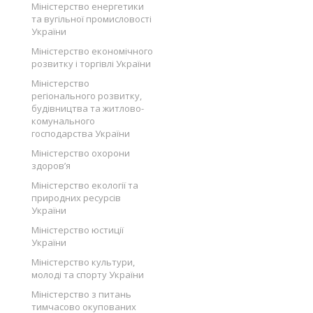
Міністерство енергетики
та вугільної промисловості
України
Міністерство економічного
розвитку і торгівлі України
Міністерство
регіонального розвитку,
будівництва та житлово-
комунального
господарства України
Міністерство охорони
здоров’я
Міністерство екології та
природних ресурсів
України
Міністерство юстиції
України
Міністерство культури,
молоді та спорту України
Міністерство з питань
тимчасово окупованих