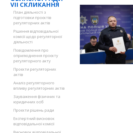
VII СКЛИКАННЯ
План діяльності з
підготовки проєктів
регуляторних актів
Рішення відповідальної
комісії щодо регуляторної
діяльності
Повідомлення про
оприлюднення проєкту
регуляторного акту
Проєкти регуляторних
актів
Аналіз регуляторного
впливу регуляторних актів
Зауваження фізичних та
юридичних осіб
Проєкти рішень ради
Експертний висновок
відповідальної комісії
Висновок відповідальної