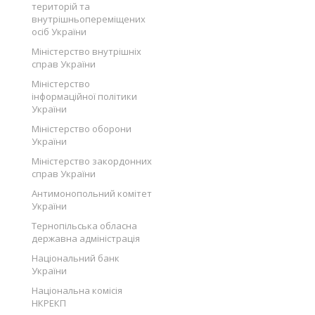
територій та
внутрішньопереміщених
осіб України
Міністерство внутрішніх
справ України
Міністерство
інформаційної політики
України
Міністерство оборони
України
Міністерство закордонних
справ України
Антимонопольний комітет
України
Тернопільська обласна
державна адміністрація
Національний банк
України
Національна комісія
НКРЕКП