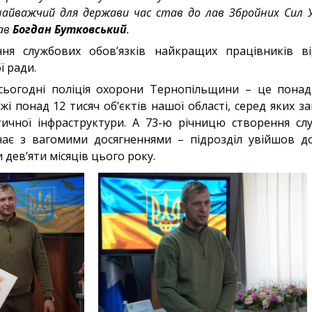
найважчий для держави час став до лав Збройних Сил У
зав
Богдан Бутковський
.
ня службових обов
’
язків найкращих працівників в
ї ради.
сьогодні поліція охорони Тернопільщини – це понад 
і понад 12 тисяч об’єктів нашої області, серед яких за
тичної інфраструктури. А 73-ю річницю створення сл
чає з вагомими досягненнями – підрозділ увійшов д
 дев’яти місяців цього року.