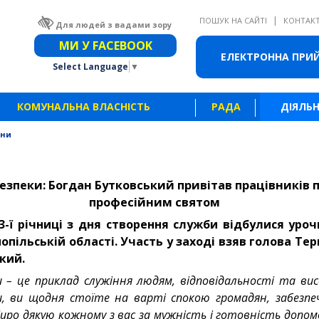
|
ПОШУК НА САЙТІ
КОНТАК
Для людей з вадами зору
Звичайна версія сайту
МИ У FACEBOOK
ЕЛЕКТРОННА ПРИ
Select Language
▼
КОМУНАЛЬНА ВЛАСНІСТЬ
РАДА
ДІЯЛЬН
ини
безпеки: Богдан Бутковський привітав працівників п
професійним святом
3-ї річниці з дня створення служби відбулися уроч
нопільській області. Участь у заході взяв голова Тер
кий.
и – це приклад служіння людям, відповідальності та вис
ни, ви щодня стоїте на варті спокою громадян, забезп
Щиро дякую кожному з вас за мужність і готовність допо