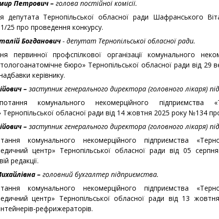
имир Петрович –
голова постійної комісії.
ня депутата Тернопільської обласної ради Шафранського Віт
1/25 про проведення конкурсу.
талій Богданович
- депутат Тернопільської обласної ради.
ня первинної профспілкової організації комунального неком
тологоанатомічне бюро» Тернопільської обласної ради від 29 
адбавки керівнику.
ійович –
заступник генерального директора (головного лікаря) пі
отання комунального некомерційного підприємства «Т
Тернопільської обласної ради від 14 жовтня 2025 року №134 про
ійович –
заступник генерального директора (головного лікаря) пі
ання комунального некомерційного підприємства «Терноп
медичний центр» Тернопільської обласної ради від 05 серп
ій редакції.
Михайлівна –
головний бухгалтер підприємства.
ання комунального некомерційного підприємства «Терноп
медичний центр» Тернопільської обласної ради від 13 жовт
онтейнерів-рефрижераторів.