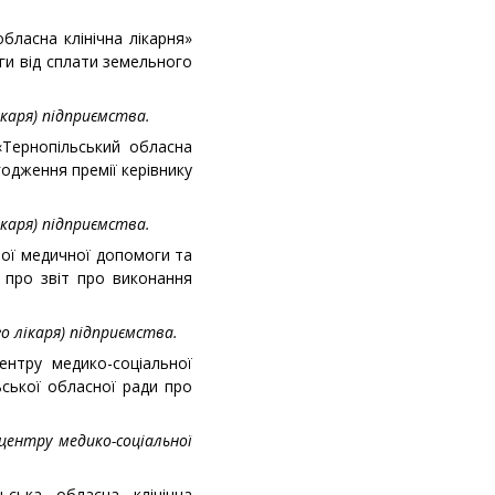
бласна клінічна лікарня»
ги від сплати земельного
каря) підприємства.
«Тернопільський обласна
годження премії керівнику
каря) підприємства.
ої медичної допомоги та
про звіт про виконання
о лікаря) підприємства.
ентру медико-соціальної
ської обласної ради про
 центру медико-соціальної
ьська обласна клінічна