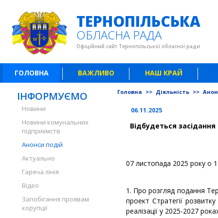
ТЕРНОПІЛЬСЬКА
ОБЛАСНА РАДА
Офіційний сайт Тернопільської обласної ради
ГОЛОВНА
ВАЖЛИВО
НАШ КРАЙ
Головна
>>
Діяльність
>>
Анон
ІНФОРМУЄМО
Новини
06.11.2025
Новини комунальних
Відбудеться засідання 
підприємств
Анонси подій
Актуально
07 листопада 2025 року о 13
Гаряча лінія
Відео
1. Про розгляд подання Тер
Запобігання проявам
проект Стратегії розвитку 
корупції
реалізації у 2025-2027 роках