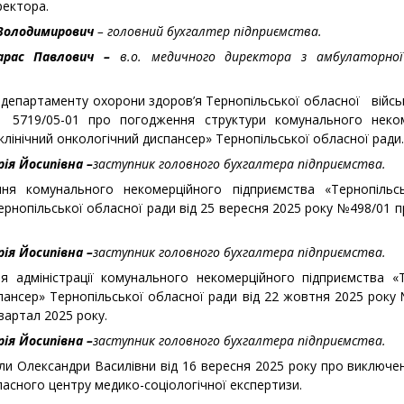
ректора.
 Володимирович
– головний бухгалтер підприємства.
Тарас Павлович –
в.о. медичного директора з амбулаторної
 департаменту охорони здоров’я Тернопільської обласної війс
5719/05-01 про погодження структури комунального неком
лінічний онкологічний диспансер» Тернопільської обласної ради.
ія Йосипівна –
заступник головного бухгалтера підприємства.
ня комунального некомерційного підприємства «Тернопільсь
ернопільської обласної ради від 25 вересня 2025 року №498/01 
ія Йосипівна –
заступник головного бухгалтера підприємства.
я адміністрації комунального некомерційного підприємства «
спансер» Тернопільської обласної ради від 22 жовтня 2025 рок
квартал 2025 року.
ія Йосипівна –
заступник головного бухгалтера підприємства.
и Олександри Василівни від 16 вересня 2025 року про виключенн
ласного центру медико-соціологічної експертизи.