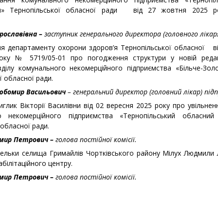
рня» Тернопільської обласної ради від 27 жовтня 2025 
рославівна –
заступник
генерального директора (головного лікар
ня департаменту охорони здоров’я Тернопільської обласної в
у № 5719/05-01 про погодження структури у новій редакц
зділу комунального некомерційного підприємства «Більче-Зол
ї обласної ради.
Любомир Васильович
– генеральний директор (головний лікар) під
лик Вікторії Василівни від 02 вересня 2025 року про увільнення
 некомерційного підприємства «Тернопільський обласний л
обласної ради.
имир Петрович –
голова постійної комісії.
тельки селища Гримайлів Чортківського району Мілух Людмили Л
абілітаційного центру.
имир Петрович –
голова постійної комісії.