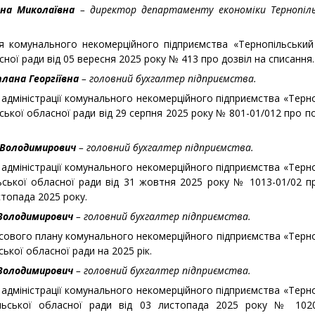
ина Миколаївна
– директор департаменту
економіки Тернопіль
я комунального некомерційного підприємства «Тернопільськи
сної ради від 05 вересня 2025 року № 413 про дозвіл на списання.
лана Георгіївна
– головний бухгалтер підприємства.
 адміністрації комунального некомерційного підприємства «Терн
ьської обласної ради від 29 серпня 2025 року № 801-01/012 про 
 Володимирович
– головний бухгалтер підприємства.
 адміністрації комунального некомерційного підприємства «Терн
ільської обласної ради від 31 жовтня 2025 року № 1013-01/02 
стопада 2025 року.
 Володимирович
– головний бухгалтер підприємства.
сового плану комунального некомерційного підприємства «Терн
ської обласної ради на 2025 рік.
 Володимирович
– головний бухгалтер підприємства.
 адміністрації комунального некомерційного підприємства «Терн
пільської обласної ради від 03 листопада 2025 року № 102