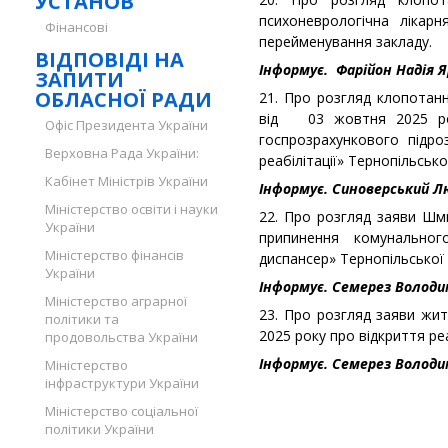
УСТАНОВ
психоневрологічна ліка
Фінансові
перейменування закладу.
ВІДПОВІДІ НА
Інформує.
Фарійон Надія Я
ЗАПИТИ
ОБЛАСНОЇ РАДИ
21. Про розгляд клопотан
від 03 жовтня 2025 рок
Офіс Президента України
госпрозрахункового підро
Верховна Рада України:
реабілітації» Тернопільсько
Кабінет Міністрів України
Інформує. Синоверський 
Міністерство освіти і науки
22. Про розгляд заяви Шмиг
України
припинення комунального
Міністерство фінансів
диспансер» Тернопільської 
України
Інформує. Семерез Волод
Міністерство аграрної
23. Про розгляд заяви жи
політики та
2025 року про відкриття ре
продовольства України
Інформує. Семерез Волод
Міністерство
інфраструктури України
Міністерство соціальної
політики України