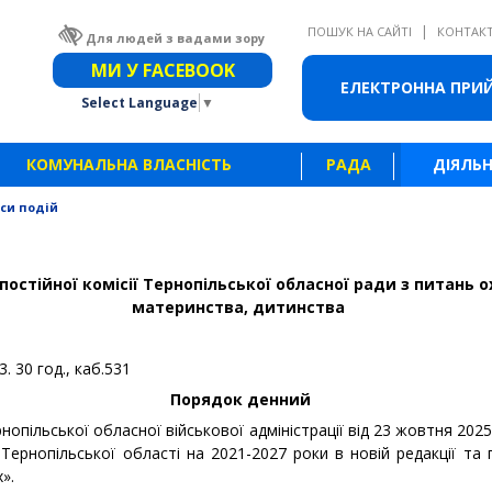
|
ПОШУК НА САЙТІ
КОНТАК
Для людей з вадами зору
Звичайна версія сайту
МИ У FACEBOOK
ЕЛЕКТРОННА ПРИ
Select Language
▼
КОМУНАЛЬНА ВЛАСНІСТЬ
РАДА
ДІЯЛЬН
си подій
постійної комісії Тернопільської обласної ради з питань 
материнства, дитинства
. 30 год., каб.531
Порядок денний
нопільської обласної військової адміністрації від 23 жовтня 20
Тернопільської області на 2021-2027 роки в новій редакції та 
».