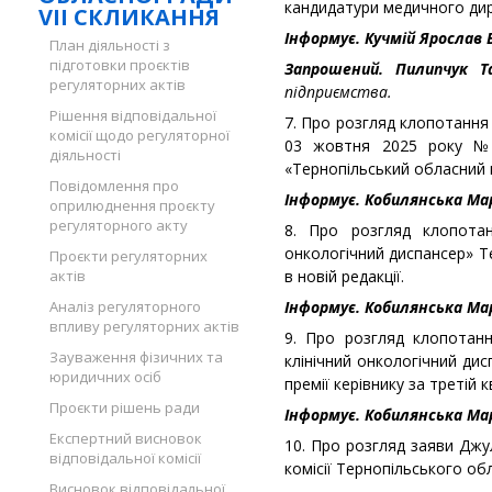
кандидатури медичного ди
VII СКЛИКАННЯ
Інформує. Кучмій Ярослав
План діяльності з
підготовки проєктів
Запрошений. Пилипчук 
регуляторних актів
підприємства.
Рішення відповідальної
7. Про розгляд клопотання
комісії щодо регуляторної
03 жовтня 2025 року № 
діяльності
«Тернопільський обласний к
Повідомлення про
Інформує. Кобилянська Мар
оприлюднення проєкту
регуляторного акту
8. Про розгляд клопотан
онкологічний диспансер» Т
Проєкти регуляторних
актів
в новій редакції.
Аналіз регуляторного
Інформує. Кобилянська Мар
впливу регуляторних актів
9. Про розгляд клопотанн
Зауваження фізичних та
клінічний онкологічний ди
юридичних осіб
премії керівнику за третій 
Проєкти рішень ради
Інформує. Кобилянська Мар
Експертний висновок
10. Про розгляд заяви Джул
відповідальної комісії
комісії Тернопільського об
Висновок відповідальної