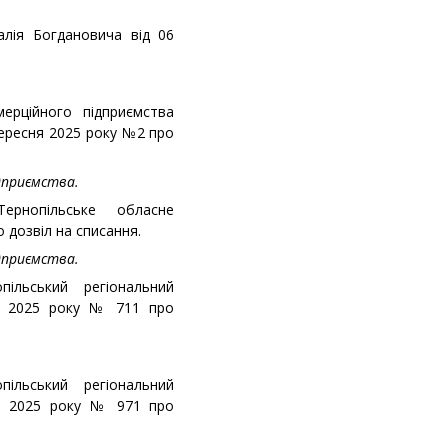
алія Богдановича від 06
ерційного підприємства
вересня 2025 року №2 про
дприємства.
ернопільське обласне
 дозвіл на списання.
дприємства.
ільський регіональний
ня 2025 року № 711 про
ільський регіональний
ня 2025 року № 971 про