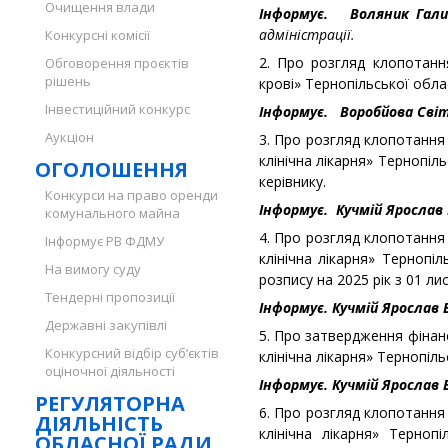
Очищення влади
Інформує.
Воляник Гал
адміністрації.
Конкурсні комісії
2. Про розгляд клопотанн
Обговорення проєктів
рішень
крові» Тернопільської обла
Інвестиційний конкурс
Інформує.
Воробйова Світ
Аукціон
3. Про розгляд клопотання
клінічна лікарня» Тернопіл
ОГОЛОШЕННЯ
керівнику.
Конкурси на право оренди
Інформує.
Кучмій Ярослав
комунального майна
4. Про розгляд клопотання
Інформує РВ ФДМУ
клінічна лікарня» Терноп
На вимогу суду
розпису на 2025 рік з 01 ли
Тендерні пропозиції
Інформує. Кучмій Ярослав
Державні закупівлі
5. Про затвердження фінан
Конкурсний відбір суб’єктів
клінічна лікарня» Тернопіль
оціночної діяльності
Інформує. Кучмій Ярослав
РЕГУЛЯТОРНА
6. Про розгляд клопотання
ДІЯЛЬНІСТЬ
клінічна лікарня» Терно
ОБЛАСНОЇ РАДИ