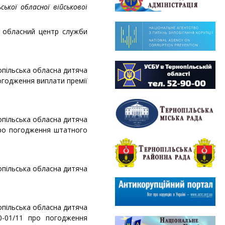
ської обласної військової
й обласний центр служби
опільська обласна дитяча
погодження виплати премії
опільська обласна дитяча
про погодження штатного
опільська обласна дитяча
опільська обласна дитяча
0-01/11 про погодження