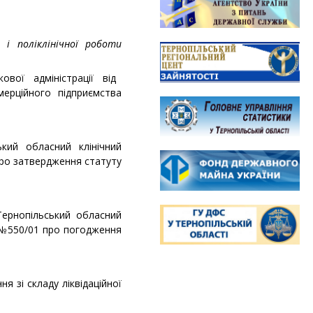
 і поліклінічної роботи
ькової адміністрації від
ерційного підприємства
кий обласний клінічний
про затвердження статуту
Тернопільський обласний
у №550/01 про погодження
я зі складу ліквідаційної