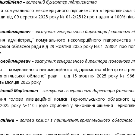
Михайлівна –
головний бухгалтер підприємства.
я комунального некомерційного підприємства «Тернопільська о
ади від 09 вересня 2025 року № 01-2/2512 про надання 100% піль
Володимирович –
заступник генерального директора (головного лі
ня адміністрації комунального некомерційного підприємства 
ьської обласної ради від 29 жовтня 2025 року №01-2/3001 про по
.
Володимирович –
заступник генерального директора (головного лі
ня комунального некомерційного підприємства «Центр екстрен
рнопільської обласної ради від 15 жовтня 2025 року № 966 
ь місяців 2025 року.
іновій Мар’янович –
заступник генерального директора (головног
ня голови ліквідаційної комісії Тернопільського обласного ц
 2025 року №110 щодо сприяння у виконанні рішення Тернопіль
ванівна –
голова комісії з припиненняТернопільського обласного
ння комунального некомерційного підприємства «Тернопіл