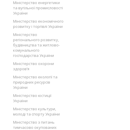
Міністерство енергетики
та вугільної промисловості
України
Міністерство економічного
розвитку і торгівлі України
Міністерство
регіонального розвитку,
будівництва та житлово-
комунального
господарства України
Міністерство охорони
здоров’я
Міністерство екології та
природних ресурсів
України
Міністерство юстиції
України
Міністерство культури,
молоді та спорту України
Міністерство з питань
тимчасово окупованих