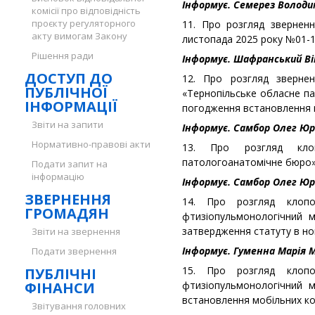
Інформує. Семерез Волод
комісії про відповідність
проєкту регуляторного
11. Про розгляд звернен
акту вимогам Закону
листопада 2025 року №01-1
Рішення ради
Інформує.
Шафранський Ві
ДОСТУП ДО
12. Про розгляд звернен
ПУБЛІЧНОЇ
«Тернопільське обласне па
ІНФОРМАЦІЇ
погодження встановлення н
Звіти на запити
Інформує. Самбор Олег Юр
Нормативно-правові акти
13. Про розгляд клоп
патологоанатомічне бюро» 
Подати запит на
інформацію
Інформує. Самбор Олег Юр
ЗВЕРНЕННЯ
14. Про розгляд клопот
ГРОМАДЯН
фтизіопульмонологічний 
затвердження статуту в нов
Звіти на звернення
Інформує. Гуменна Марія 
Подати звернення
15. Про розгляд клопот
ПУБЛІЧНІ
ФІНАНСИ
фтизіопульмонологічний 
встановлення мобільних к
Звітування головних