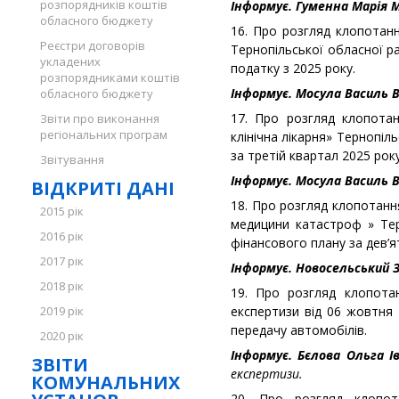
розпорядників коштів
Інформує. Гуменна Марія 
обласного бюджету
16. Про розгляд клопотанн
Реєстри договорів
Тернопільської обласної р
укладених
податку з 2025 року.
розпорядниками коштів
Інформує. Мосула Василь 
обласного бюджету
17. Про розгляд клопотан
Звіти про виконання
регіональних програм
клінічна лікарня» Тернопіл
за третій квартал 2025 року
Звітування
Інформує. Мосула Василь 
ВІДКРИТІ ДАНІ
18. Про розгляд клопотан
2015 рік
медицини катастроф » Те
2016 рік
фінансового плану за дев’ят
2017 рік
Інформує. Новосельський З
2018 рік
19. Про розгляд клопотан
2019 рік
експертизи від 06 жовтня
передачу автомобілів.
2020 рік
Інформує. Бєлова Ольга І
ЗВІТИ
експертизи.
КОМУНАЛЬНИХ
20. Про розгляд клопота