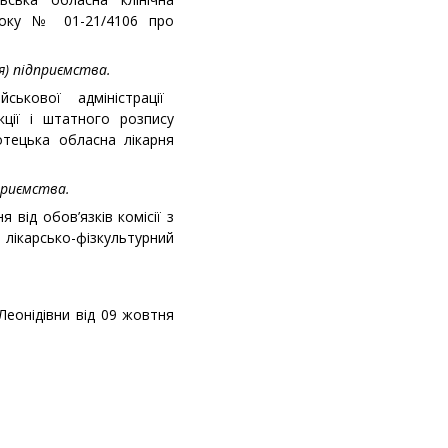
року № 01-21/4106 про
я) підприємства.
ійськової адміністрації
ії і штатного розпису
отецька обласна лікарня
приємства.
 від обов’язків комісії з
ікарсько-фізкультурний
еонідівни від 09 жовтня