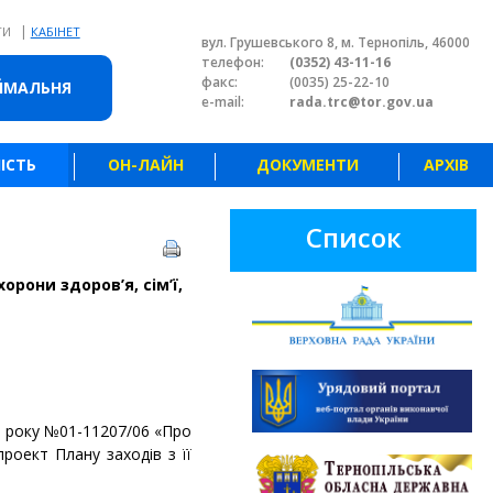
|
ТИ
КАБІНЕТ
вул. Грушевського 8, м. Тернопіль, 46000
телефон:
(0352) 43-11-16
факс:
(0035) 25-22-10
ЙМАЛЬНЯ
e-mail:
rada.trc@tor.gov.ua
ІСТЬ
ОН-ЛАЙН
ДОКУМЕНТИ
АРХІВ
Список
охорони здоров
’
я, сім’ї,
25 року №01-11207/06 «Про
проект Плану заходів з її