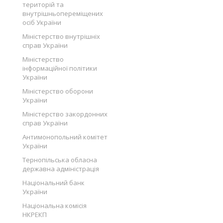
територій та
внутрішньопереміщених
осіб України
Міністерство внутрішніх
справ України
Міністерство
інформаційної політики
України
Міністерство оборони
України
Міністерство закордонних
справ України
Антимонопольний комітет
України
Тернопільська обласна
державна адміністрація
Національний банк
України
Національна комісія
НКРЕКП