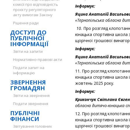
комісії про відповідність
Інформує:
проєкту регуляторного
Яцина Анатолій Васильов
акту вимогам Закону
«Тернопільська обласна дит
Рішення ради
10.
Про розгляд клопотанн
ДОСТУП ДО
юнацька спортивна школа з 
ПУБЛІЧНОЇ
щорічної грошової винагор
ІНФОРМАЦІЇ
Інформує:
Звіти на запити
Яцина Анатолій Васильов
Нормативно-правові акти
«Тернопільська обласна дит
Подати запит на
11. Про розгляд клопотанн
інформацію
юнацька спортивна школа і
ЗВЕРНЕННЯ
жовтень 2025 року.
ГРОМАДЯН
Інформує:
Звіти на звернення
Крикончук Світлана Євген
Подати звернення
обласна дитячо-юнацька сп
ПУБЛІЧНІ
12. Про розгляд клопотанн
ФІНАНСИ
юнацька спортивна школа і
щорічної грошової винагор
Звітування головних