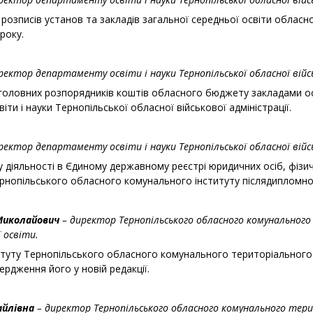
розписів установ та закладів загальної середньої освіти обласн
року.
ректор
департаменту освіти і науки Тернопільської обласної війсь
 головних розпорядників коштів обласного бюджету закладами осв
ти і науки Тернопільської обласної військової адміністрації.
ректор
департаменту освіти і науки Тернопільської обласної війсь
у діяльності в Єдиному державному реєстрі юридичних осіб, фізич
нопільського обласного комунального інституту післядипломної 
Миколайович
– директор Тернопільського обласного комунальног
 освіти.
татуту Тернопільського обласного комунального територіального
вердження його у новій редакції.
айлівна
– директор Тернопільського обласного комунального тери