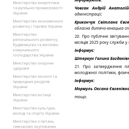
Міністерство енергетики
та вугільної промисловості
Човган Андрій Анатолі
України
адміністрації;
Міністерство економічного
Крикончук Світлана Євг
розвитку і торгівлі України
обласна дитячо-юнацька сп
Міністерство
20. Про публічне звітуван
регіонального розвитку,
місяців 2025 року служби у 
будівництва та житлово-
комунального
Інформує:
господарства України
Штеркун Галина Богданів
Міністерство охорони
21. Про затвердження пла
здоров’я
молодіжної політики, фізичн
Міністерство екології та
Інформує:
природних ресурсів
України
Мормуль Оксана Євгенівн
Міністерство юстиції
тощо.
України
Міністерство культури,
молоді та спорту України
Міністерство з питань
тимчасово окупованих