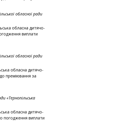
льської обласної ради
льська обласна дитячо-
 погодження виплати
льської обласної ради
ьська обласна дитячо-
одо преміювання за
ади «Тернопільська
ьська обласна дитячо-
одо погодження виплати