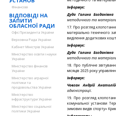
УСТАНОВ
Фінансові
Інформує:
ВІДПОВІДІ НА
Дуда Галина Богданівна 
ЗАПИТИ
методичного та матеріальн
ОБЛАСНОЇ РАДИ
17. Про розгляд клопотанн
Офіс Президента України
матеріально-технічного за
виділення додаткових кошт
Верховна Рада України:
Інформує:
Кабінет Міністрів України
Дуда Галина Богданівна 
Міністерство освіти і науки
методичного та матеріальн
України
18. Про публічне звітуван
Міністерство фінансів
місяців 2025 року управлінн
України
Інформує:
Міністерство аграрної
політики та
Човган Андрій Анатолі
продовольства України
адміністрації.
Міністерство
19. Про розгляд клопотан
інфраструктури України
комунальної установи Тер
Міністерство соціальної
зимових видів спорту» Крик
політики України
Інформують: