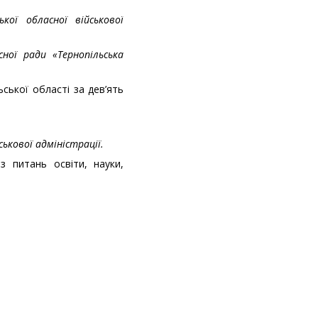
кої обласної військової
ної ради «Тернопільська
ської області за дев’ять
ськової адміністрації.
з питань освіти, науки,