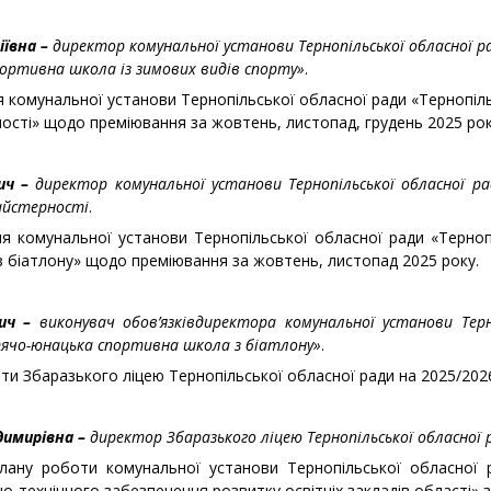
іївна –
директор комунальної установи Тернопільської обласної р
ортивна школа із зимових видів спорту»
.
я комунальної установи Тернопільської обласної ради «Тернопі
ості» щодо преміювання за жовтень, листопад, грудень 2025 рок
ич –
директор комунальної установи Тернопільської обласної ра
айстерності
.
ня комунальної установи Тернопільської обласної ради «Терноп
 біатлону» щодо преміювання за жовтень, листопад 2025 року.
вич –
виконувач обов’язків
директора комунальної установи Терн
тячо-юнацька спортивна школа з біатлону»
.
ти Збаразького ліцею Тернопільської обласної ради на 2025/2026
имирівна –
директор Збаразького ліцею Тернопільської обласної 
лану роботи комунальної установи Тернопільської обласної 
-технічного забезпечення розвитку освітніх закладів області» за