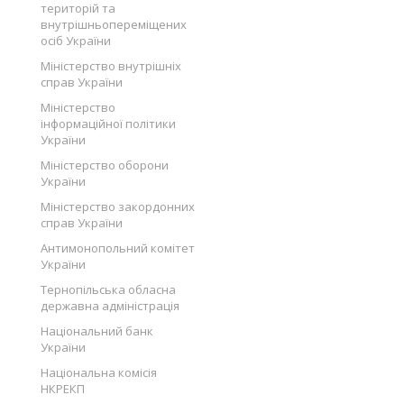
територій та
внутрішньопереміщених
осіб України
Міністерство внутрішніх
справ України
Міністерство
інформаційної політики
України
Міністерство оборони
України
Міністерство закордонних
справ України
Антимонопольний комітет
України
Тернопільська обласна
державна адміністрація
Національний банк
України
Національна комісія
НКРЕКП