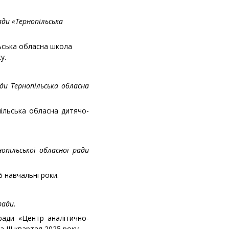
ади «Тернопільська
льська обласна школа
у.
ди Тернопільська обласна
ільська обласна дитячо-
опільської обласної ради
 навчальні роки.
ради.
ради «Центр аналітично-
 III квартал 2025 року.