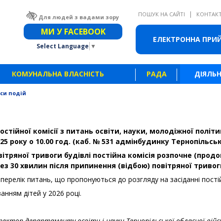
|
ПОШУК НА САЙТІ
КОНТАК
Для людей з вадами зору
Звичайна версія сайту
МИ У FACEBOOK
ЕЛЕКТРОННА ПРИ
Select Language
▼
КОМУНАЛЬНА ВЛАСНІСТЬ
РАДА
ДІЯЛЬН
си подій
стійної комісії з питань освіти, науки, молодіжної політи
25 року о 10.00 год. (каб. № 531 адмінбудинку Тернопільсь
вітряної тривоги будівлі постійна комісія розпочне (прод
ез 30 хвилин після припинення (відбою) повітряної тривог
перелік питань, що пропонуються до розгляду на засіданні постійн
анням дітей у 2026 році.
ректор
департаменту освіти і науки Тернопільської обласної війсь