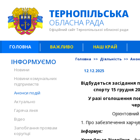
ТЕРНОПІЛЬСЬКА
ОБЛАСНА РАДА
Офіційний сайт Тернопільської обласної ради
ГОЛОВНА
ВАЖЛИВО
НАШ КРАЙ
Головна
>>
Діяльність
>>
Анон
ІНФОРМУЄМО
Новини
12.12.2025
Новини комунальних
Відбудеться засідання по
підприємств
спорту 15 грудня 20
Анонси подій
У разі оголошення по
Актуально
чер
Гаряча лінія
Орієнтовний 
Відео
1. Про забезпечення харчув
Запобігання проявам
Інформує:
корупції
Хома Ольга Зіновіївна –
ди