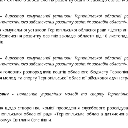
–
директор комунальної установи Тернопільської обласної р
о-технічного забезпечення розвитку освітніх закладів області».
я комунальної установи Тернопільської обласної ради «Центр а
безпечення розвитку освітніх закладів області» від 18 листоп
ів.
–
директор комунальної установи Тернопільської обласної р
о-технічного забезпечення розвитку освітніх закладів області».
ня головних розпорядників коштів обласного бюджету Тернопіль
я молоді та спорту Тернопільської обласної військової адміністра
йович –
начальник управління молоді та спорту Тернопільсь
ня щодо створенняь комісії проведення службового розслідув
нопільської обласної ради «Тернопільська обласна дитячо-юна
ончук Світлани Євгеніївни.