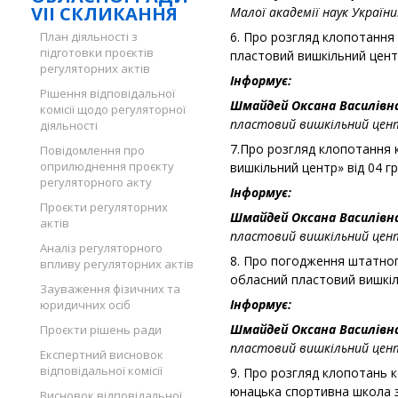
VII СКЛИКАННЯ
Малої академії наук України
План діяльності з
6. Про розгляд клопотання
підготовки проєктів
пластовий вишкільний цент
регуляторних актів
Інформує:
Рішення відповідальної
Шмайдей Оксана Василівн
комісії щодо регуляторної
пластовий вишкільний цен
діяльності
7.Про розгляд клопотання 
Повідомлення про
оприлюднення проєкту
вишкільний центр» від 04 г
регуляторного акту
Інформує:
Проєкти регуляторних
Шмайдей Оксана Василівн
актів
пластовий вишкільний цен
Аналіз регуляторного
8. Про погодження штатног
впливу регуляторних актів
обласний пластовий вишкіль
Зауваження фізичних та
Інформує:
юридичних осіб
Шмайдей Оксана Василівн
Проєкти рішень ради
пластовий вишкільний цен
Експертний висновок
відповідальної комісії
9. Про розгляд клопотань 
юнацька спортивна школа з 
Висновок відповідальної