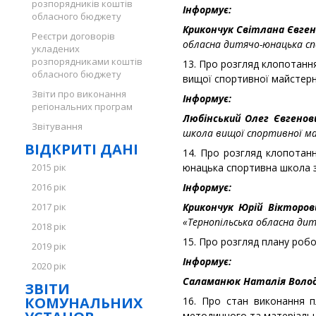
розпорядників коштів
Інформує:
обласного бюджету
Крикончук Світлана Євген
Реєстри договорів
обласна дитячо-юнацька сп
укладених
розпорядниками коштів
13. Про розгляд клопотанн
обласного бюджету
вищої спортивної майстерн
Звіти про виконання
Інформує:
регіональних програм
Любінський Олег Євгенов
Звітування
школа вищої спортивної м
ВІДКРИТІ ДАНІ
14. Про розгляд клопотан
2015 рік
юнацька спортивна школа з
2016 рік
Інформує:
2017 рік
Крикончук Юрій Вікторо
«Тернопільська обласна ди
2018 рік
15. Про розгляд плану робо
2019 рік
Інформує:
2020 рік
Саламанюк Наталія Волод
ЗВІТИ
КОМУНАЛЬНИХ
16. Про стан виконання п
методичного та матеріально