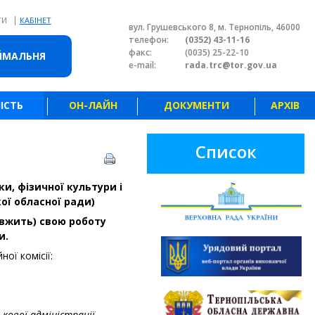
|
ТИ
КАБІНЕТ
вул. Грушевського 8, м. Тернопіль, 46000
телефон:
(0352) 43-11-16
факс:
(0035) 25-22-10
ЙМАЛЬНЯ
e-mail:
rada.trc@tor.gov.ua
ІСТЬ
ОН-ЛАЙН
ДОКУМЕНТИ
АРХІВ
Список
ки, фізичної культури і
кої обласної ради)
овжить) свою роботу
и.
ої комісії:
кової адміністрації.