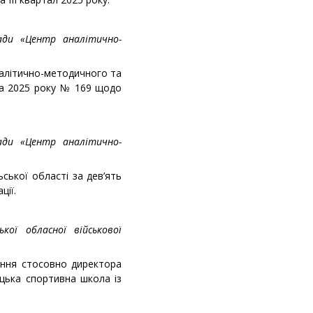
ади «Центр аналітично-
налітично-методичного та
ада 2025 року № 169 щодо
ади «Центр аналітично-
ської області за дев’ять
ції.
кої обласної військової
ання стосовно директора
цька спортивна школа із