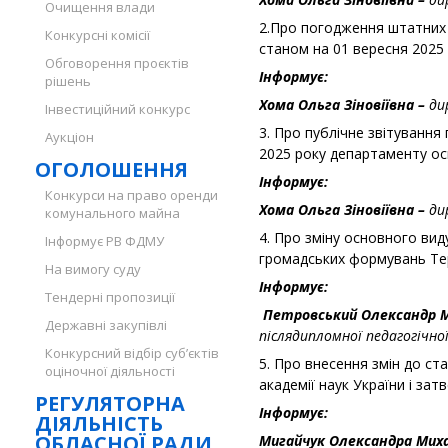
Очищення влади
2.Про погодження штатних 
Конкурсні комісії
станом на 01 вересня 2025 
Обговорення проєктів
Інформує:
рішень
Хома Ольга Зіновіївна –
ди
Інвестиційний конкурс
3. Про публічне звітування
Аукціон
2025 року департаменту осві
ОГОЛОШЕННЯ
Інформує:
Конкурси на право оренди
Хома Ольга Зіновіївна –
ди
комунального майна
4. Про зміну основного вид
Інформує РВ ФДМУ
громадських формувань Тер
На вимогу суду
Інформує:
Тендерні пропозиції
Петровський Олександр 
Державні закупівлі
післядипломної педагогічної
Конкурсний відбір суб’єктів
5. Про внесення змін до с
оціночної діяльності
академії наук України і зат
РЕГУЛЯТОРНА
Інформує:
ДІЯЛЬНІСТЬ
ОБЛАСНОЇ РАДИ
Мигайчук Олександра Мих