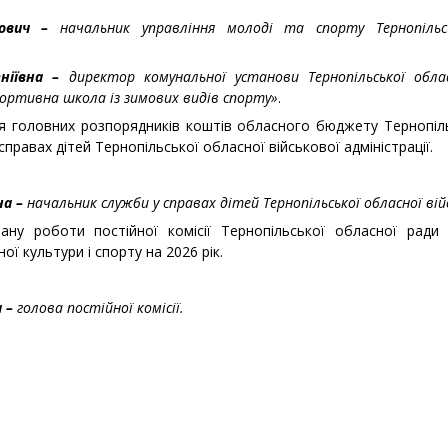
йович –
начальник управління молоді та спорту Тернопільсь
еніївна –
директор комунальної установи Тернопільської облас
ортивна школа із зимових видів спорту»
.
ня головних розпорядників коштів обласного бюджету Тернопіль
справах дітей Тернопільської обласної військової адміністрації.
на –
начальник служби у справах дітей Тернопільської обласної вій
ну роботи постійної комісії Тернопільської обласної ради 
ої культури і спорту на 2026 рік.
а –
голова постійної комісії.