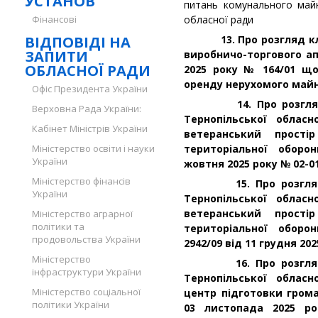
УСТАНОВ
питань комунального майн
Фінансові
обласної ради
ВІДПОВІДІ НА
13. Про розгляд клоп
ЗАПИТИ
виробничо-торгового ап
ОБЛАСНОЇ РАДИ
2025 року № 164/01 щ
оренду нерухомого май
Офіс Президента України
14. Про розгляд кл
Верховна Рада України:
Тернопільської облас
Кабінет Міністрів України
ветеранський прості
Міністерство освіти і науки
територіальної оборо
України
жовтня 2025 року № 02-01
Міністерство фінансів
15. Про розгляд кл
України
Тернопільської облас
ветеранський прості
Міністерство аграрної
політики та
територіальної оборо
продовольства України
2942/09 від 11 грудня 202
Міністерство
16. Про розгляд кл
інфраструктури України
Тернопільської облас
Міністерство соціальної
центр підготовки гром
політики України
03 листопада 2025 