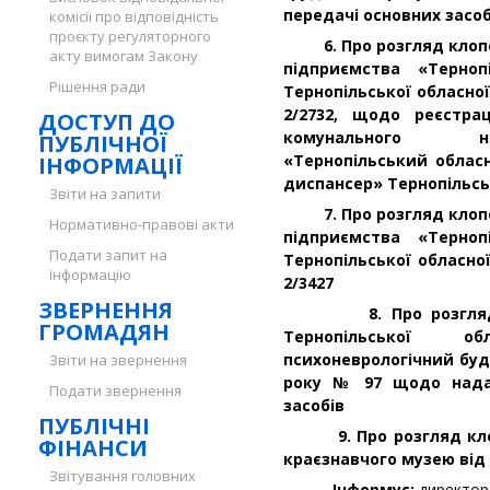
передачі основних засоб
комісії про відповідність
проєкту регуляторного
6. Про розгляд клопо
акту вимогам Закону
підприємства «Терноп
Рішення ради
Тернопільської обласно
2/2732, щодо реєстра
ДОСТУП ДО
комунального не
ПУБЛІЧНОЇ
«Тернопільський облас
ІНФОРМАЦІЇ
диспансер» Тернопільсь
Звіти на запити
7. Про розгляд клопо
Нормативно-правові акти
підприємства «Терноп
Подати запит на
Тернопільської обласно
інформацію
2/3427
ЗВЕРНЕННЯ
8. Про розгляд кло
ГРОМАДЯН
Тернопільської о
психоневрологічний буд
Звіти на звернення
року № 97 щодо надан
Подати звернення
засобів
ПУБЛІЧНІ
9. Про розгляд клопо
ФІНАНСИ
краєзнавчого музею від 
Звітування головних
Інформує:
директор