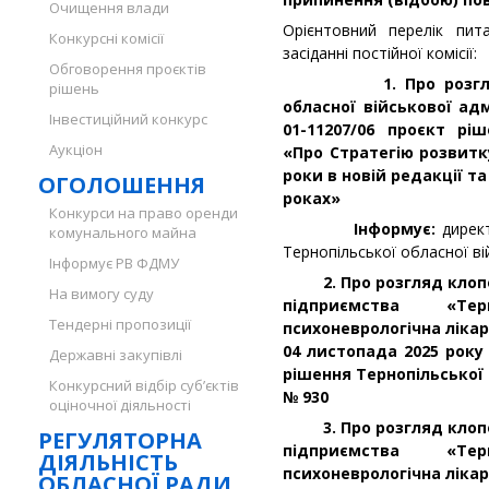
Очищення влади
Орієнтовний перелік пи
Конкурсні комісії
засіданні постійної комісії:
Обговорення проєктів
1. Про розгляд по
рішень
обласної військової адм
Інвестиційний конкурс
01-11207/06 проєкт рі
Аукціон
«Про Стратегію розвитку
роки в новій редакції та 
ОГОЛОШЕННЯ
роках»
Конкурси на право оренди
Інформує:
дирек
комунального майна
Тернопільської обласної ві
Інформує РВ ФДМУ
2. Про розгляд клопо
На вимогу суду
підприємства «Тер
Тендерні пропозиції
психоневрологічна лікар
04 листопада 2025 року
Державні закупівлі
рішення Тернопільської 
Конкурсний відбір суб’єктів
№ 930
оціночної діяльності
3. Про розгляд клопо
РЕГУЛЯТОРНА
підприємства «Тер
ДІЯЛЬНІСТЬ
психоневрологічна лікар
ОБЛАСНОЇ РАДИ