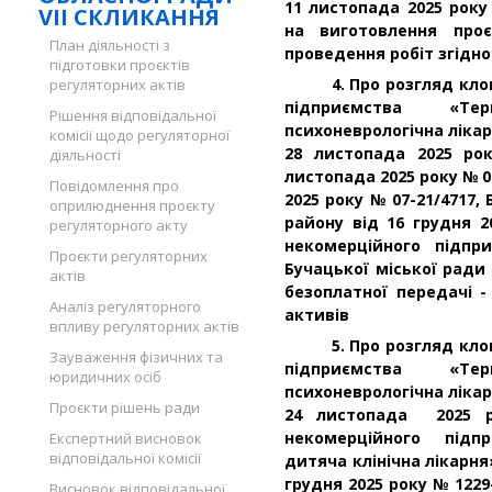
11 листопада 2025 рок
VII СКЛИКАННЯ
на виготовлення проє
План діяльності з
проведення робіт згідно
підготовки проєктів
4.
Про розгляд кло
регуляторних актів
підприємства «Тер
Рішення відповідальної
психоневрологічна лікар
комісії щодо регуляторної
28 листопада 2025 ро
діяльності
листопада 2025 року № 0
Повідомлення про
2025 року № 07-21/4717,
оприлюднення проєкту
району від 16 грудня 2
регуляторного акту
некомерційного підпр
Проєкти регуляторних
Бучацької міської ради
актів
безоплатної передачі 
Аналіз регуляторного
активів
впливу регуляторних актів
5. Про розгляд клопо
Зауваження фізичних та
підприємства «Тер
юридичних осіб
психоневрологічна лікар
Проєкти рішень ради
24 листопада 2025 р
некомерційного підп
Експертний висновок
відповідальної комісії
дитяча клінічна лікарня
грудня 2025 року № 122
Висновок відповідальної