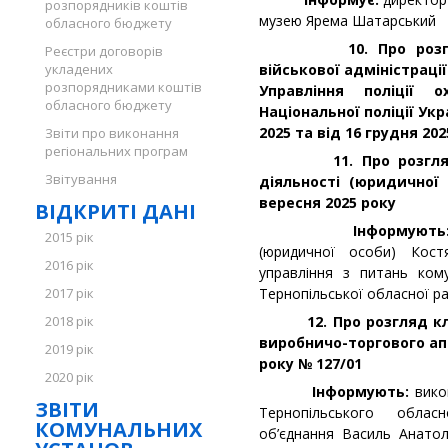
розпорядників коштів
музею Ярема Шатарський
обласного бюджету
10. Про розгляд ли
Реєстри договорів
укладених
військової адміністрації
розпорядниками коштів
Управління поліції о
обласного бюджету
Національної поліції Укр
2025 та від 16 грудня 20
Звіти про виконання
регіональних програм
11. Про розгляд за
Звітування
діяльності (юридичної
вересня 2025 року
ВІДКРИТІ ДАНІ
Інформують
2015 рік
(юридичної особи) Кост
2016 рік
управління з питань ком
2017 рік
Тернопільської обласної ра
2018 рік
12. Про розгляд клоп
виробничо-торгового апт
2019 рік
року № 127/01
2020 рік
Інформують:
вико
ЗВІТИ
Тернопільського облас
КОМУНАЛЬНИХ
об’єднання Василь Анатол