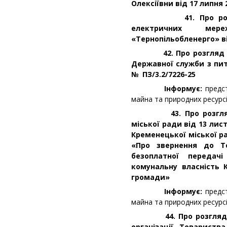
Олексіївни від 17 липня 
41. Про розгляд 
електричних мере
«Тернопільобленерго» ві
42. Про розгляд лист
Державної служби з пит
№ ПЗ/3.2/7226-25
Інформує:
предс
майна та природних ресурс
43. Про розгляд от
міської ради від 13 лис
Кременецької міської ра
«Про звернення до Те
безоплатної передач
комунальну власність 
громади»
Інформує:
предс
майна та природних ресурс
44. Про розгляд кло
організації Товариств