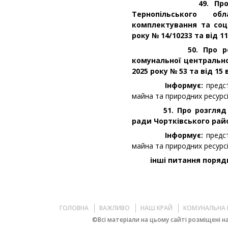
49. Про розгля
Тернопільського об
комплектування та соц
року № 14/10233 та від 1
50. Про розгляд 
комунальної центрально
2025 року № 53 та від 15
Інформує:
предс
майна та природних ресурс
51. Про розгляд кло
ради Чортківського райо
Інформує:
предс
майна та природних ресурс
інші питання порядк
ГОЛОВНА
ВАЖЛИВО
НАШ КРАЙ
КОМУНАЛЬНА 
©Всі матеріали на цьому сайті розміщені на 