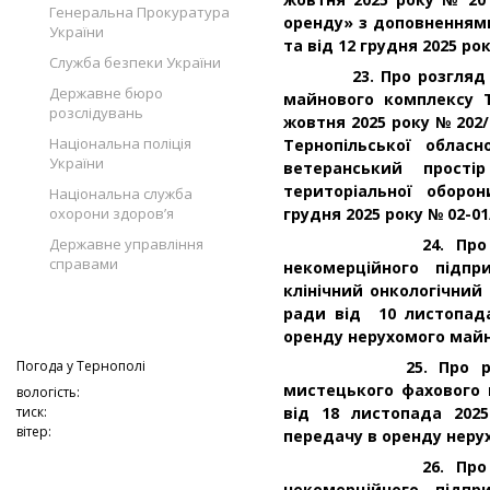
Генеральна Прокуратура
оренду» з доповненнями
України
та від 12 грудня 2025 ро
Служба безпеки України
23. Про розгляд інфо
Державне бюро
майнового комплексу Т
розслідувань
жовтня 2025 року № 202
Національна поліція
Тернопільської облас
України
ветеранський прості
територіальної оборо
Національна служба
охорони здоров’я
грудня 2025 року № 02-01
Державне управління
24. Про розгляд
справами
некомерційного підпр
клінічний онкологічний
ради від 10 листопад
оренду нерухомого май
Погода у
Тернополі
25. Про розгляд 
мистецького фахового 
вологість:
тиск:
від 18 листопада 202
вітер:
передачу в оренду неру
26. Про розгляд
некомерційного підпр