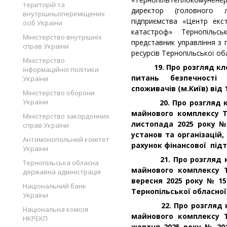
територій та
директор (головного л
внутрішньопереміщених
підприємства «Центр екс
осіб України
катастроф» Тернопільс
Міністерство внутрішніх
представник управління з
справ України
ресурсів Тернопільської об
Міністерство
19. Про розгляд клоп
інформаційної політики
питань безпечності
України
споживачів (м.Київ) від 
Міністерство оборони
України
20. Про розгляд клоп
майнового комплексу 
Міністерство закордонних
листопада 2025 року №
справ України
установ та організацій
Антимонопольний комітет
рахунок фінансової підт
України
21. Про розгляд клоп
Тернопільська обласна
майнового комплексу Т
державна адміністрація
вересня 2025 року № 1
Національний банк
Тернопільської обласної
України
22. Про розгляд клоп
Національна комісія
майнового комплексу Т
НКРЕКП
жовтня 2025 року № 20