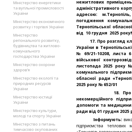
нежитлових приміщень
Міністерство енергетики
та вугільної промисловості
адміністративного корпу
України
адресою: м.Тернопіль
погодження комунальн
Міністерство економічного
Тернопільської обласн
розвитку і торгівлі України
від 10 грудня 2025 
Міністерство
регіонального розвитку,
17. Про розгляд клоп
будівництва та житлово-
України в Тернопільські
комунального
№ 69/21-10208, листа 
господарства України
військової контррозві
Міністерство охорони
листопада 2025 року №
здоров’я
комунального підприєм
Міністерство екології та
обласної ради «Терноп
природних ресурсів
2025 року № 652/01
України
18. Про розгляд
Міністерство юстиції
некомерційного підпр
України
допомоги та медицини 
Міністерство культури,
ради від 01 грудня 2025 
молоді та спорту України
Інформують:
вик
Міністерство з питань
підприємства теплових
тимчасово окупованих
«Тернопільтеплокомунен