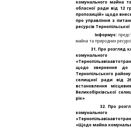
комунального майна та
обласної ради від 12 
пропозицій»
щодо внесе
про управління з пита
ресурсів Тернопільської
Інформує:
предс
майна та природних ресурс
31. Про розгляд клоп
комунального
«Тернопільавіаавтотра
щодо звернення до В
Тернопільського району
селищної ради від 2
встановлення місцеви
Великобірківської сели
рік»
32. Про розгляд ли
комунального
«Тернопільавіаавтотранс
«Щодо майна комунальн