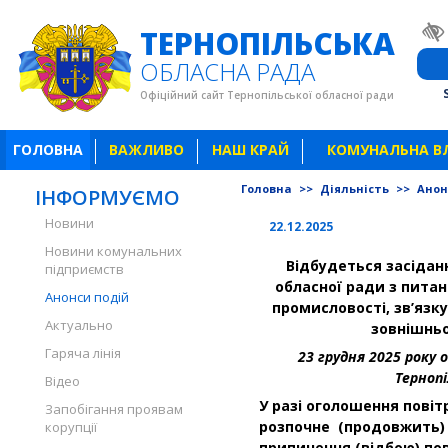
ТЕРНОПІЛЬСЬКА
ОБЛАСНА РАДА
Офіційний сайт Тернопільської обласної ради
ГОЛОВНА
ВАЖЛИВО
НАШ КРАЙ
КОМУНАЛЬНА В
Головна
>>
Діяльність
>>
Анон
ІНФОРМУЄМО
Новини
22.12.2025
Новини комунальних
Відбудеться засіданн
підприємств
обласної ради з питан
Анонси подій
промисловості, зв’язку
Актуально
зовнішньо
Гаряча лінія
23 грудня 2025 року о
Тернопі
Відео
У разі оголошення повіт
Запобігання проявам
розпочне (продовжить)
корупції
припинення (відбою) пов