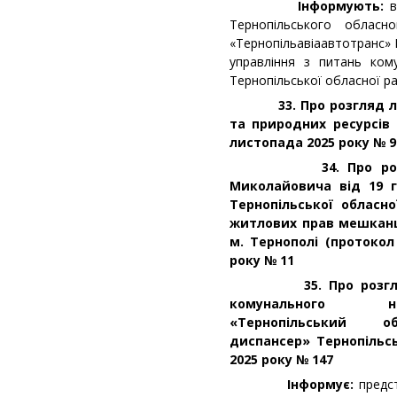
Інформують:
в
Тернопільського обласн
«Тернопільавіаавтотранс»
управління з питань ком
Тернопільської обласної ра
33. Про розгляд лист
та природних ресурсів 
листопада 2025 року № 9
34. Про розгляд 
Миколайовича від 19 г
Тернопільської обласн
житлових прав мешканці
м. Тернополі (протокол 
року № 11
35. Про розгляд кл
комунального не
«Тернопільський об
диспансер» Тернопільс
2025 року № 147
Інформує:
предс