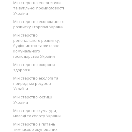
Міністерство енергетики
та вугільної промисловості
України
Міністерство економічного
розвитку і торгівлі України
Міністерство
регіонального розвитку,
будівництва та житлово-
комунального
господарства України
Міністерство охорони
здоров’я
Міністерство екології та
природних ресурсів
України
Міністерство юстиції
України
Міністерство культури,
молоді та спорту України
Міністерство з питань
тимчасово окупованих