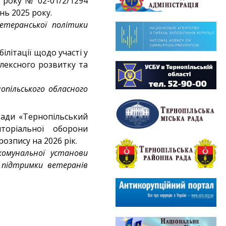
5 року № 02-01/2/1294
ь 2025 року.
етеранської політики
літації щодо участі у
плексного розвитку та
опільського обласного
ради «Тернопільський
торіальної оборони
озпису на 2026 рік.
омунальної установи
р підтримки ветеранів