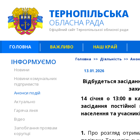
ТЕРНОПІЛЬСЬКА
ОБЛАСНА РАДА
Офіційний сайт Тернопільської обласної ради
ГОЛОВНА
ВАЖЛИВО
НАШ КРАЙ
Головна
>>
Діяльність
>>
Анон
ІНФОРМУЄМО
Новини
13.01.2026
Новини комунальних
Відбудеться засіданн
підприємств
захи
Анонси подій
14 січня о 13:00 в 
Актуально
засідання постійної
Гаряча лінія
населення та учасникі
Відео
Запобігання проявам
1.
Про розгляд отрима
корупції