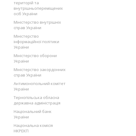
територій та
внутрішньопереміщених
осіб України
Міністерство внутрішніх
справ України
Міністерство
інформаційної політики
України
Міністерство оборони
України
Міністерство закордонних
справ України
Антимонопольний комітет
України
Тернопільська обласна
державна адміністрація
Національний банк
України
Національна комісія
НКРЕКП