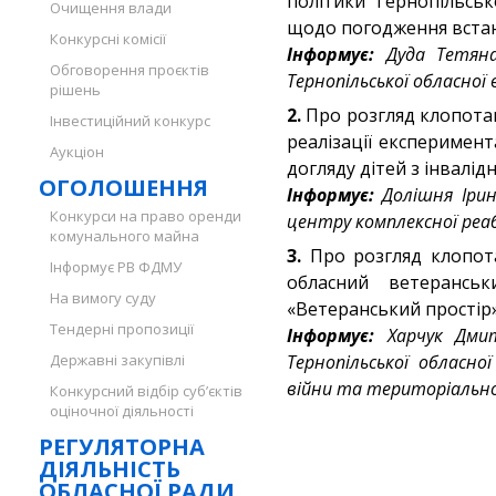
політики Тернопільсько
Очищення влади
щодо погодження встан
Конкурсні комісії
Інформує:
Дуда Тетяна
Обговорення проєктів
Тернопільської обласної 
рішень
2.
Про розгляд клопотан
Інвестиційний конкурс
реалізації експеримент
Аукціон
догляду дітей з інвалід
ОГОЛОШЕННЯ
Інформує:
Долішня Ірин
Конкурси на право оренди
центру комплексної реаб
комунального майна
3.
Про розгляд клопота
Інформує РВ ФДМУ
обласний ветерансь
На вимогу суду
«Ветеранський простір»
Тендерні пропозиції
Інформує:
Харчук Дмит
Державні закупівлі
Тернопільської обласн
війни та територіально
Конкурсний відбір суб’єктів
оціночної діяльності
РЕГУЛЯТОРНА
ДІЯЛЬНІСТЬ
ОБЛАСНОЇ РАДИ