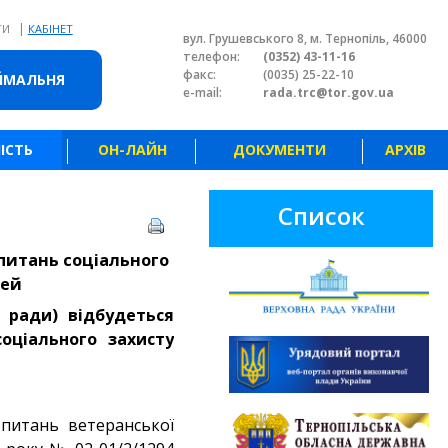
|
ТИ
КАБІНЕТ
вул. Грушевського 8, м. Тернопіль, 46000
телефон:
(0352) 43-11-16
факс:
(0035) 25-22-10
ЙМАЛЬНЯ
e-mail:
rada.trc@tor.gov.ua
ІСТЬ
ОН-ЛАЙН
ДОКУМЕНТИ
АРХІВ
Список
 питань соціального
мей
ї ради) відбудеться
соціального захисту
питань ветеранської