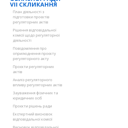
VII СКЛИКАННЯ
План діяльності з
підготовки проєктів
регуляторних актів
Рішення відповідальної
комісії щодо регуляторної
діяльності
Повідомлення про
оприлюднення проєкту
регуляторного акту
Проєкти регуляторних
актів
Аналіз регуляторного
впливу регуляторних актів
Зауваження фізичних та
юридичних осіб
Проєкти рішень ради
Експертний висновок
відповідальної комісії
Висновок відповідальної