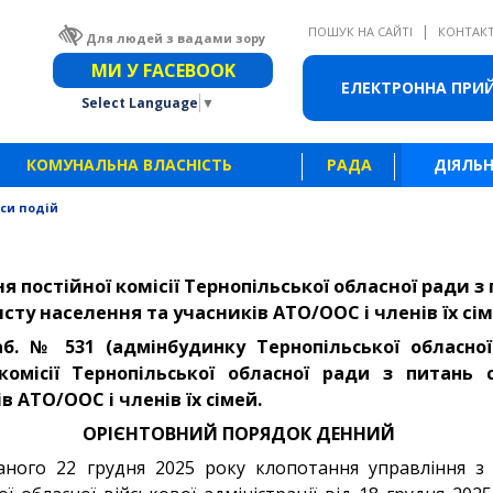
|
ПОШУК НА САЙТІ
КОНТАК
Для людей з вадами зору
Звичайна версія сайту
МИ У FACEBOOK
ЕЛЕКТРОННА ПРИ
Select Language
▼
КОМУНАЛЬНА ВЛАСНІСТЬ
РАДА
ДІЯЛЬН
си подій
я постійної комісії Тернопільської обласної ради з
сту населення та учасників АТО/ООС і членів їх сі
каб. № 531 (адмінбудинку Тернопільської обласно
 комісії Тернопільської обласної ради з питань 
в АТО/ООС і членів їх сімей.
ОРІЄНТОВНИЙ ПОРЯДОК ДЕННИЙ
ного 22 грудня 2025 року клопотання управління з 