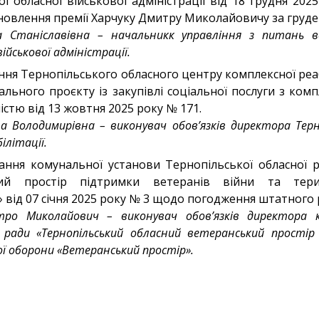
ї обласної військової адміністрації від 18 грудня 202
овлення премії Харчуку Дмитру Миколайовичу за груден
 Станіславівна – начальникк управління з питань в
військової адміністрації.
ня Тернопільського обласного центру комплексної реабі
ального проєкту із закупівлі соціальної послуги з ком
ністю від 13 жовтня 2025 року № 171.
а Володимирівна – виконувач обов’язків директора Терн
ілітації.
ння комунальної установи Тернопільської обласної 
кий простір підтримки ветеранів війни та тери
 від 07 січня 2025 року № 3 щодо погодження штатного р
ро Миколайович – виконувач обов’язків директора к
ої ради «Тернопільський обласний ветеранський прості
ї оборони «Ветеранський простір».