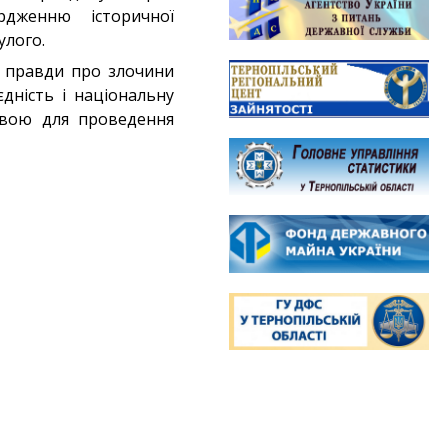
рдженню історичної
улого.
я правди про злочини
дність і національну
новою для проведення