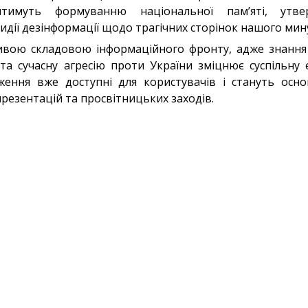
ятимуть формуванню національної пам’яті, утве
идії дезінформації щодо трагічних сторінок нашого мин
жливою складовою інформаційного фронту, адже знанн
та сучасну агресію проти України зміцнює суспільну є
одження вже доступні для користувачів і стануть ос
резентацій та просвітницьких заходів.