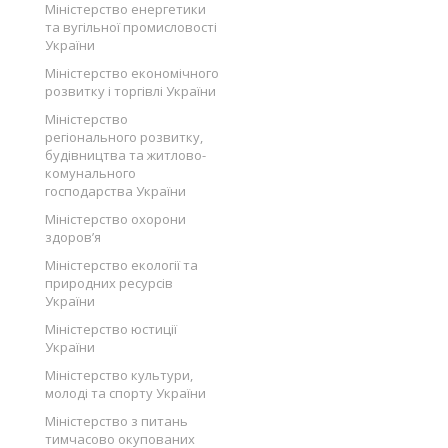
Міністерство енергетики
та вугільної промисловості
України
Міністерство економічного
розвитку і торгівлі України
Міністерство
регіонального розвитку,
будівництва та житлово-
комунального
господарства України
Міністерство охорони
здоров’я
Міністерство екології та
природних ресурсів
України
Міністерство юстиції
України
Міністерство культури,
молоді та спорту України
Міністерство з питань
тимчасово окупованих