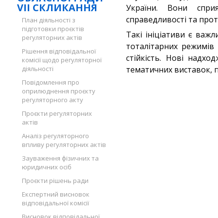
VII СКЛИКАННЯ
України. Вони спри
справедливості та прот
План діяльності з
підготовки проєктів
Такі ініціативи є ва
регуляторних актів
тоталітарних режимів 
Рішення відповідальної
стійкість. Нові надх
комісії щодо регуляторної
діяльності
тематичних виставок, п
Повідомлення про
оприлюднення проєкту
регуляторного акту
Проєкти регуляторних
актів
Аналіз регуляторного
впливу регуляторних актів
Зауваження фізичних та
юридичних осіб
Проєкти рішень ради
Експертний висновок
відповідальної комісії
Висновок відповідальної