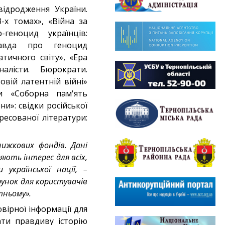
ідродження України.
-х томах», «Війна за
геноцид українців:
Правда про геноцид
тичного світу», «Ера
налісти. Бюрократи.
овій латентній війні»
хи «Соборна пам'ять
ни»: свідки російської
ресованої літератури:
ижкових фондів. Дані
ють інтерес для всіх,
української нації, –
унок для користувачів
тньому».
вірної інформації для
нати правдиву історію