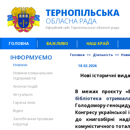
ТЕРНОПІЛЬСЬКА
ОБЛАСНА РАДА
Офіційний сайт Тернопільської обласної ради
ГОЛОВНА
ВАЖЛИВО
НАШ КРАЙ
Головна
>>
Діяльність
>>
Нов
ІНФОРМУЄМО
Новини
18.02.2026
Новини комунальних
Нові історичні вид
підприємств
Анонси подій
В межах проєкту «
Актуально
бібліотека отримал
Гаряча лінія
Голодомору-геноциду 
Відео
Конгресу української
Запобігання проявам
до книгозбірні на
корупції
комуністичного тотал