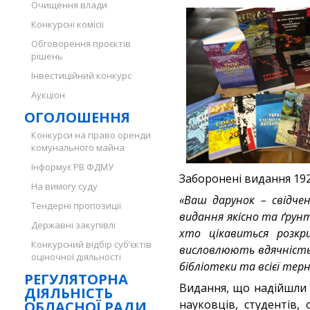
Очищення влади
Конкурсні комісії
Обговорення проєктів
рішень
Інвестиційний конкурс
Аукціон
ОГОЛОШЕННЯ
Конкурси на право оренди
комунального майна
Інформує РВ ФДМУ
Заборонені видання 1920
На вимогу суду
«Ваш дарунок – свідче
Тендерні пропозиції
видання якісно та ґрун
Державні закупівлі
хто цікавиться розкр
Конкурсний відбір суб’єктів
висловлюють вдячність 
оціночної діяльності
бібліотеки та всієї тер
РЕГУЛЯТОРНА
Видання, що надійшли 
ДІЯЛЬНІСТЬ
науковців, студентів,
ОБЛАСНОЇ РАДИ