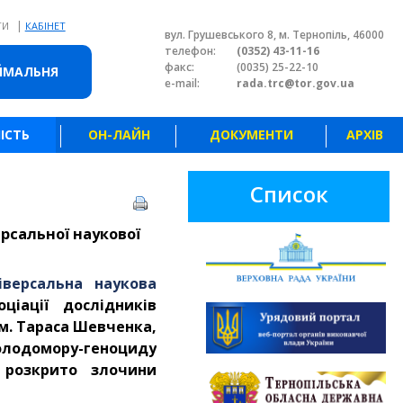
|
ТИ
КАБІНЕТ
вул. Грушевського 8, м. Тернопіль, 46000
телефон:
(0352) 43-11-16
факс:
(0035) 25-22-10
ЙМАЛЬНЯ
e-mail:
rada.trc@tor.gov.ua
ІСТЬ
ОН-ЛАЙН
ДОКУМЕНТИ
АРХІВ
Список
рсальної наукової
іверсальна наукова
іації дослідників
ім. Тараса Шевченка,
 Голодомору-геноциду
 розкрито злочини