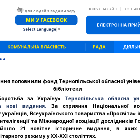
|
ПОШУК НА САЙТІ
КОНТАК
Для людей з вадами зору
Звичайна версія сайту
МИ У FACEBOOK
ЕЛЕКТРОННА ПРИ
Select Language
▼
КОМУНАЛЬНА ВЛАСНІСТЬ
РАДА
ДІЯЛЬН
ини
ання поповнили фонд Тернопільської обласної уніве
бібліотеки
Боротьба за Україну»
Тернопільська обласна ун
а нові видання.
За сприяння Національної асоц
українців, Всеукраїнського товариства «Просвіта» 
 інтелігенції та Міжнародної асоціації дослідників
дійшло 21 новітнє історичне видання, в яких
ітарного режиму у ХХ-ХХІ століттях.