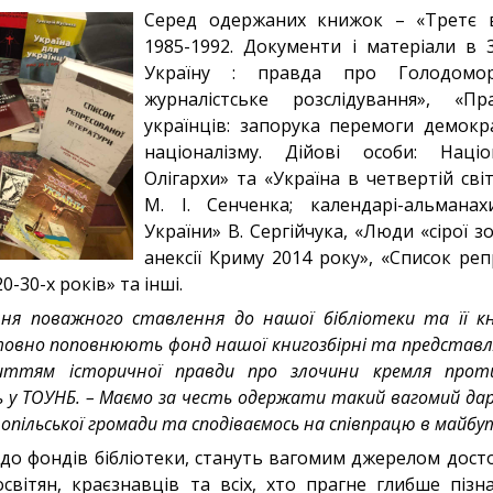
Серед одержаних книжок – «Третє в
1985-1992. Документи і матеріали в 3
Україну : правда про Голодомор-
журналістське розслідування», «
українців: запорука перемоги демокра
націоналізму. Дійові особи: Націо
Олігархи» та «Україна в четвертій світ
М. І. Сенченка; календарі-альмана
України» В. Сергійчука, «Люди «сірої зо
анексії Криму 2014 року», «Список реп
-30-х років» та інші.
ння поважного ставлення до нашої бібліотеки та її кн
товно поповнюють фонд нашої книгозбірні та представля
иттям історичної правди про злочини кремля проти 
у ТОУНБ. – Маємо за честь одержати такий вагомий дар
нопільської громади та сподіваємось на співпрацю в майбу
до фондів бібліотеки, стануть вагомим джерелом досто
 освітян, краєзнавців та всіх, хто прагне глибше піз