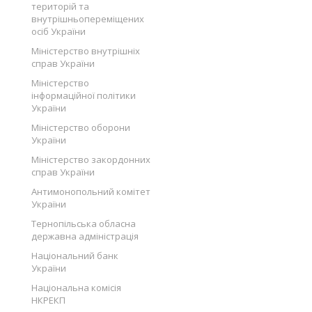
територій та
внутрішньопереміщених
осіб України
Міністерство внутрішніх
справ України
Міністерство
інформаційної політики
України
Міністерство оборони
України
Міністерство закордонних
справ України
Антимонопольний комітет
України
Тернопільська обласна
державна адміністрація
Національний банк
України
Національна комісія
НКРЕКП