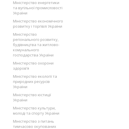
Міністерство енергетики
та вугільної промисловості
України
Міністерство економічного
розвитку і торгівлі України
Міністерство
регіонального розвитку,
будівництва та житлово-
комунального
господарства України
Міністерство охорони
здоров’я
Міністерство екології та
природних ресурсів
України
Міністерство юстиції
України
Міністерство культури,
молоді та спорту України
Міністерство з питань
тимчасово окупованих