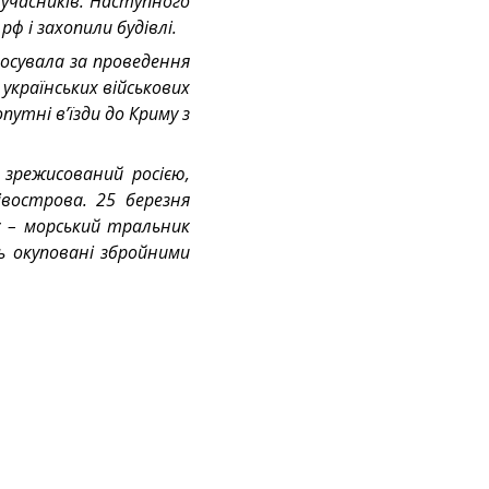
ч учасників. Наступного
ф і захопили будівлі.
лосувала за проведення
українських військових
путні в’їзди до Криму з
 зрежисований росією,
вострова. 25 березня
у – морський тральник
ь окуповані збройними