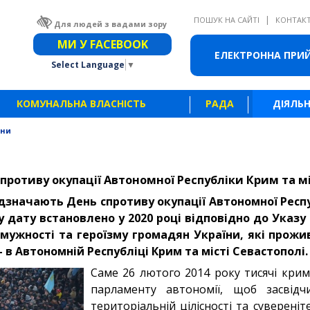
|
ПОШУК НА САЙТІ
КОНТАК
Для людей з вадами зору
Звичайна версія сайту
МИ У FACEBOOK
ЕЛЕКТРОННА ПРИ
Select Language
▼
КОМУНАЛЬНА ВЛАСНІСТЬ
РАДА
ДІЯЛЬН
ини
спротиву окупації Автономної Республіки Крим та м
відзначають День спротиву окупації Автономної Респ
у дату встановлено у 2020 році відповідно до Указ
мужності та героїзму громадян України, які прож
– в Автономній Республіці Крим та місті Севастополі.
Саме 26 лютого 2014 року тисячі крим
парламенту автономії, щоб засвід
територіальній цілісності та сувереніт