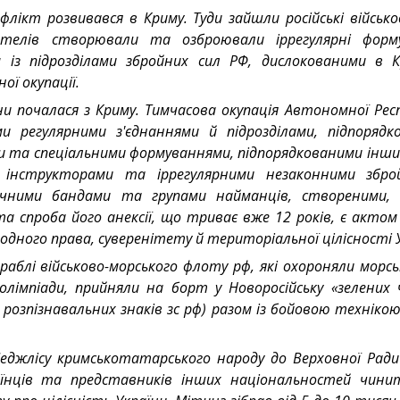
лікт розвивався в Криму. Туди зайшли російські військо
жителів створювали та озброювали іррегулярні форм
 із підрозділами збройних сил РФ, дислокованими в 
ї окупації.
їни почалася з Криму. Тимчасова окупація Автономної Ре
ми регулярними з'єднаннями й підрозділами, підпорядк
ми та спеціальними формуваннями, підпорядкованими інш
, інструкторами та іррегулярними незаконними збро
чними бандами та групами найманців, створеними, 
та спроба його анексії, що триває вже 12 років, є акто
одного права, суверенітету й територіальної цілісності 
раблі військово-морського флоту рф, які охороняли морс
олімпіади, прийняли на борт у Новоросійську «зелених ч
 розпізнавальних знаків зс рф) разом із бойовою технік
еджлісу кримськотатарського народу до Верховної Ради
їнців та представників інших національностей чинит