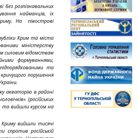
ві без розпізнавальних
ування найманців, їх
Криму. На півострові
спубліки Крим та міста
ованими міністерству
им силовим відомствам
йними формуваннями,
підпорядкованими та
м кричущого порушення
України.
ьку акваторію в районі
оловічків» (російських
ою та вийшли курсом на
 Криму вийшли тисячі
и спротив російській