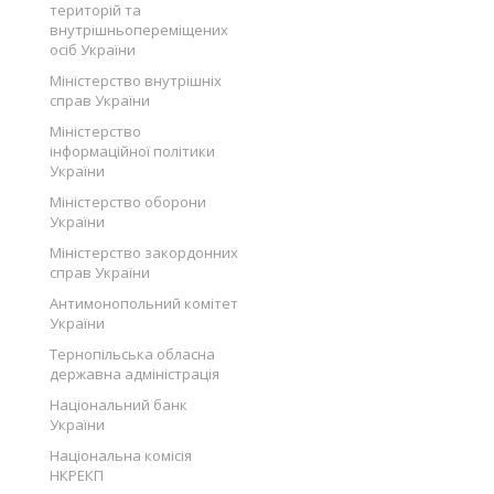
територій та
внутрішньопереміщених
осіб України
Міністерство внутрішніх
справ України
Міністерство
інформаційної політики
України
Міністерство оборони
України
Міністерство закордонних
справ України
Антимонопольний комітет
України
Тернопільська обласна
державна адміністрація
Національний банк
України
Національна комісія
НКРЕКП