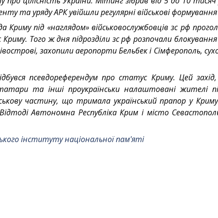
ту про цілісність України. Мітинг зібрав від 5 до 10 тися
енту та уряду АРК увійшли регулярні військові формування р
а Криму під «наглядом» військовослужбовців зс рф прого
Криму. Того ж дня підрозділи зс рф розпочали блокування 
івострові, захопили аеропорти Бельбек і Сімферополь, сухо
ідбувся псевдореферендум про статус Криму. Цей захід,
татари та інші проукраїнськи налаштовані жителі пі
ськову частину, що тримала український прапор у Крим
 Відтоді Автономна Республіка Крим і місто Севастопол
ського інституту національної пам'яті