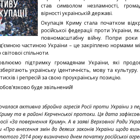
став символом незламності, грома
вірності українській державі.
Окупація Криму стала початком відкри
російської федерації проти України, я
повномасштабну війну. Попри роки т
д’ємною частиною України – це закріплено нормами м
світової спільноти.
влюємо підтримку громадянам України, які продо
берігають українську ідентичність, мову та культуру.
тисків і репресій за свою проукраїнську позицію.
н обов’язково буде звільнений!
чалася активна збройна агресія Росії проти України з п
у Криму та в районі Керченської протоки. Ця дата зафіксов
сії «За повернення Криму». А в заяві Верховної Ради Укра
ни «Про внесення змін до деяких законів України щодо в
 лютого 2014 року визначено днем початку російської агрес