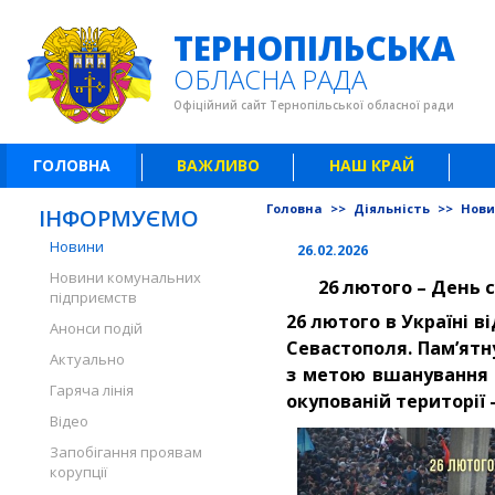
ТЕРНОПІЛЬСЬКА
ОБЛАСНА РАДА
Офіційний сайт Тернопільської обласної ради
ГОЛОВНА
ВАЖЛИВО
НАШ КРАЙ
Головна
>>
Діяльність
>>
Нов
ІНФОРМУЄМО
Новини
26.02.2026
Новини комунальних
26 лютого – День 
підприємств
26 лютого в Україні 
Анонси подій
Севастополя. Пам’ятн
Актуально
з метою вшанування 
Гаряча лінія
окупованій території 
Відео
Запобігання проявам
корупції