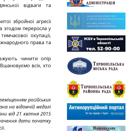
дянської відваги та
тої збройної агресії
ка згодом переросла у
имчасової окупації,
іжнародного права та
вжують чинити опір
 Вшановуємо всіх, хто
ереміщенням російських
ана на відомчій медалі
їни від 21 квітня 2015
изначення дати початку
ії.