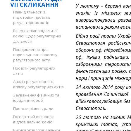
VII СКЛИКАННЯ
У лютому – березні конф
План діяльності з
знаків; із місцевих 
підготовки проєктів
використовували разом
регуляторних актів
встановили режим воєнно
Рішення відповідальної
Війна росії проти Укра
комісії щодо регуляторної
діяльності
Севастополя російськи
Повідомлення про
оборони рф, підрозділа
оприлюднення проєкту
рф, їхніми радниками
регуляторного акту
озброєними терористи
Проєкти регуляторних
фінансованими росією, 
актів
норм і принципів міжнар
Аналіз регуляторного
24 лютого 2014 року ко
впливу регуляторних актів
проведення Сочинської 
Зауваження фізичних та
юридичних осіб
військовослужбовців без
Севастополь.
Проєкти рішень ради
Експертний висновок
26 лютого на заклик М
відповідальної комісії
кримських татар, укра
Висновок відповідальної