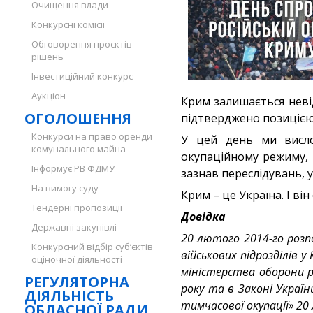
Очищення влади
Конкурсні комісії
Обговорення проєктів
рішень
Інвестиційний конкурс
Аукціон
Крим залишається неві
ОГОЛОШЕННЯ
підтверджено позицією 
Конкурси на право оренди
У цей день ми висло
комунального майна
окупаційному режиму, з
Інформує РВ ФДМУ
зазнав переслідувань, у
На вимогу суду
Крим – це Україна. І ві
Тендерні пропозиції
Довідка
Державні закупівлі
20 лютого 2014-го розпо
Конкурсний відбір суб’єктів
військових підрозділів 
оціночної діяльності
міністерства оборони ро
РЕГУЛЯТОРНА
року та в Законі Украї
ДІЯЛЬНІСТЬ
тимчасової окупації» 20
ОБЛАСНОЇ РАДИ