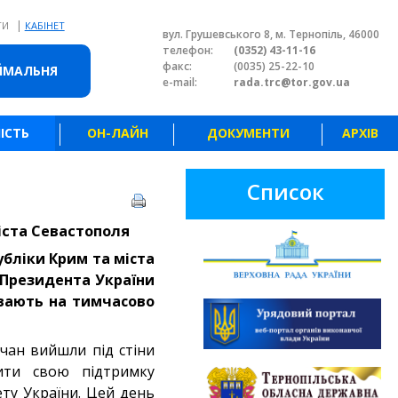
|
ТИ
КАБІНЕТ
вул. Грушевського 8, м. Тернопіль, 46000
телефон:
(0352) 43-11-16
факс:
(0035) 25-22-10
ЙМАЛЬНЯ
e-mail:
rada.trc@tor.gov.ua
ІСТЬ
ОН-ЛАЙН
ДОКУМЕНТИ
АРХІВ
Список
іста Севастополя
убліки Крим та міста
у Президента України
ивають на тимчасово
чан вийшли під стіни
чити свою підтримку
ету України. Цей день