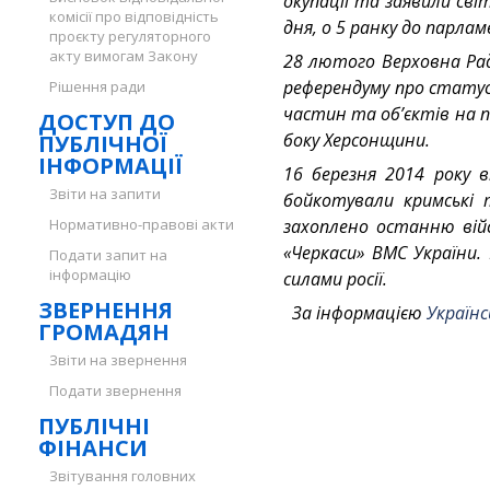
окупації та заявили сві
комісії про відповідність
дня, о 5 ранку до парлам
проєкту регуляторного
акту вимогам Закону
28 лютого Верховна Рад
референдуму про статус 
Рішення ради
частин та об’єктів на п
ДОСТУП ДО
боку Херсонщини.
ПУБЛІЧНОЇ
ІНФОРМАЦІЇ
16 березня 2014 року в
Звіти на запити
бойкотували кримські 
Нормативно-правові акти
захоплено останню вій
«Черкаси» ВМС України.
Подати запит на
інформацію
силами росії.
ЗВЕРНЕННЯ
За інформацією
Україн
ГРОМАДЯН
Звіти на звернення
Подати звернення
ПУБЛІЧНІ
ФІНАНСИ
Звітування головних