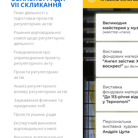
VII СКЛИКАННЯ
План діяльності з
підготовки проєктів
регуляторних актів
Рішення відповідальної
комісії щодо регуляторної
діяльності
Повідомлення про
оприлюднення проєкту
регуляторного акту
Проєкти регуляторних
актів
Аналіз регуляторного
впливу регуляторних актів
Зауваження фізичних та
юридичних осіб
Проєкти рішень ради
Експертний висновок
відповідальної комісії
Висновок відповідальної