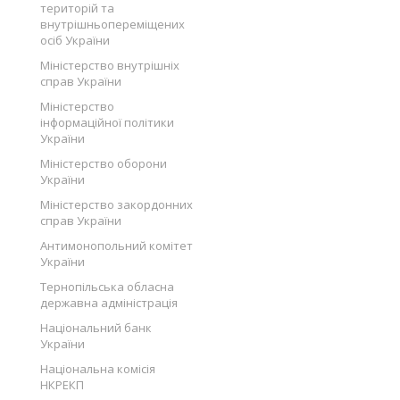
територій та
внутрішньопереміщених
осіб України
Міністерство внутрішніх
справ України
Міністерство
інформаційної політики
України
Міністерство оборони
України
Міністерство закордонних
справ України
Антимонопольний комітет
України
Тернопільська обласна
державна адміністрація
Національний банк
України
Національна комісія
НКРЕКП