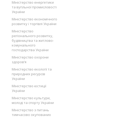
Міністерство енергетики
та вугільної промисловості
України
Міністерство економічного
розвитку і торгівлі України
Міністерство
регіонального розвитку,
будівництва та житлово-
комунального
господарства України
Міністерство охорони
здоров’я
Міністерство екології та
природних ресурсів
України
Міністерство юстиції
України
Міністерство культури,
молоді та спорту України
Міністерство з питань
тимчасово окупованих