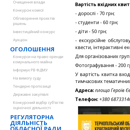
Очищення влади
Вартість вхідних квит
Конкурсні комісії
- дорослі - 70 грн;
Обговорення проєктів
- студенти - 60 грн;
рішень
- діти - 50 грн;
Інвестиційний конкурс
Аукціон
- екскурсійне обслугов
квести, інтерактивні екск
ОГОЛОШЕННЯ
Для організованих груп
Конкурси на право оренди
комунального майна
Фотографування - 200 г
Інформує РВ ФДМУ
У вартість квитка вход
На вимогу суду
тимчасових тематичних 
Тендерні пропозиції
Адреса:
площа Героїв Є
Державні закупівлі
Телефон:
+380 6873314
Конкурсний відбір суб’єктів
оціночної діяльності
РЕГУЛЯТОРНА
ДІЯЛЬНІСТЬ
ОБЛАСНОЇ РАДИ