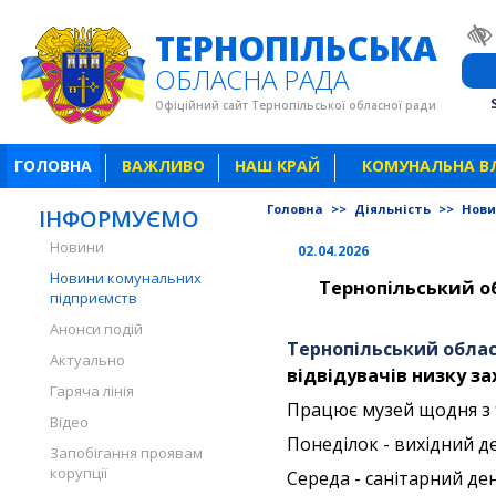
ТЕРНОПІЛЬСЬКА
ОБЛАСНА РАДА
Офіційний сайт Тернопільської обласної ради
ГОЛОВНА
ВАЖЛИВО
НАШ КРАЙ
КОМУНАЛЬНА В
Головна
>>
Діяльність
>>
Нови
ІНФОРМУЄМО
Новини
02.04.2026
Новини комунальних
Тернопільський о
підприємств
Анонси подій
Тернопільський обла
Актуально
відвідувачів низку за
Гаряча лінія
Працює музей щодня з 9:
Відео
Понеділок - вихідний д
Запобігання проявам
корупції
Середа - санітарний де