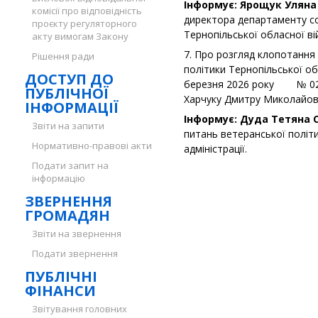
Інформує: Ярощук Уляна 
комісії про відповідність
директора департаменту со
проєкту регуляторного
Тернопільської обласної вій
акту вимогам Закону
7. Про розгляд клопотання 
Рішення ради
політики Тернопільської обл
ДОСТУП ДО
березня 2026 року № 02-
ПУБЛІЧНОЇ
Харчуку Дмитру Миколайови
ІНФОРМАЦІЇ
Інформує: Дуда Тетяна С
Звіти на запити
питань ветеранської політ
Нормативно-правові акти
адміністрації.
Подати запит на
інформацію
ЗВЕРНЕННЯ
ГРОМАДЯН
Звіти на звернення
Подати звернення
ПУБЛІЧНІ
ФІНАНСИ
Звітування головних