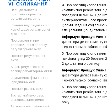
VII СКЛИКАННЯ
4. Про розгляд клопотання
План діяльності з
комплексної реабілітації в
підготовки проєктів
погодження змін № 1 до шт
регуляторних актів
експериментального проек
форми надання соціальної 
Рішення відповідальної
комісії щодо регуляторної
Спеціальний фонд) станом н
діяльності
Інформує: Ярощук Уляна 
Повідомлення про
директора департаменту со
оприлюднення проєкту
Тернопільської обласної вій
регуляторного акту
5. Про розгляд клопотання
Проєкти регуляторних
пансіонату від 20 березня
актів
2 до штатного розпису.
Аналіз регуляторного
Інформує: Ярощук Уляна 
впливу регуляторних актів
директора департаменту со
Зауваження фізичних та
Тернопільської обласної вій
юридичних осіб
6. Про розгляд клопотання
Проєкти рішень ради
комплексної реабілітації в
Експертний висновок
погодження змін № 1 до шт
відповідальної комісії
року.
Висновок відповідальної