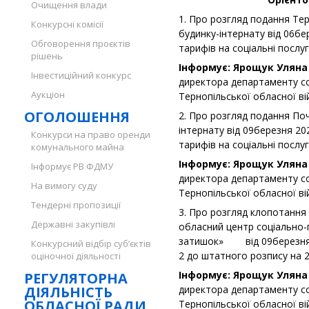
Очищення влади
1. Про розгляд подання Те
Конкурсні комісії
будинку-інтернату від 06б
Обговорення проєктів
тарифів на соціальні послуг
рішень
Інформує: Ярощук Уляна 
Інвестиційний конкурс
директора департаменту со
Аукціон
Тернопільської обласної вій
ОГОЛОШЕННЯ
2. Про розгляд подання По
інтернату від 09березня 2
Конкурси на право оренди
тарифів на соціальні послуг
комунального майна
Інформує: Ярощук Уляна 
Інформує РВ ФДМУ
директора департаменту со
На вимогу суду
Тернопільської обласної вій
Тендерні пропозиції
3. Про розгляд клопотання
Державні закупівлі
обласний центр соціально-
затишок» від 09березня 
Конкурсний відбір суб’єктів
2 до штатного розпису на 2
оціночної діяльності
Інформує: Ярощук Уляна 
РЕГУЛЯТОРНА
ДІЯЛЬНІСТЬ
директора департаменту со
ОБЛАСНОЇ РАДИ
Тернопільської обласної вій