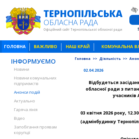
ТЕРНОПІЛЬСЬКА
ОБЛАСНА РАДА
Офіційний сайт Тернопільської обласної ради
ГОЛОВНА
ВАЖЛИВО
НАШ КРАЙ
КОМУНАЛЬНА В
Головна
>>
Діяльність
>>
Анон
ІНФОРМУЄМО
Новини
02.04.2026
Новини комунальних
Відбудеться засіданн
підприємств
обласної ради з питан
Анонси подій
учасників 
Актуально
Гаряча лінія
03 квітня 2026 року, 12.3
Відео
(адмінбудинку Тернопіл
Запобігання проявам
корупції
Орієнто