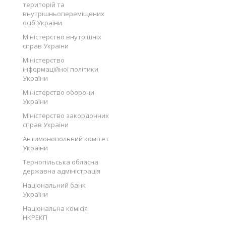
територій та
внутрішньопереміщених
осіб України
Міністерство внутрішніх
справ України
Міністерство
інформаційної політики
України
Міністерство оборони
України
Міністерство закордонних
справ України
Антимонопольний комітет
України
Тернопільська обласна
державна адміністрація
Національний банк
України
Національна комісія
НКРЕКП