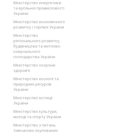
Міністерство енергетики
та вугільної промисловості
України
Міністерство економічного
розвитку і торгівлі України
Міністерство
регіонального розвитку,
будівництва та житлово-
комунального
господарства України
Міністерство охорони
здоров’я
Міністерство екології та
природних ресурсів
України
Міністерство юстиції
України
Міністерство культури,
молоді та спорту України
Міністерство з питань
тимчасово окупованих