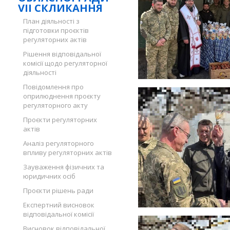
VII СКЛИКАННЯ
План діяльності з
підготовки проєктів
регуляторних актів
Рішення відповідальної
комісії щодо регуляторної
діяльності
Повідомлення про
оприлюднення проєкту
регуляторного акту
Проєкти регуляторних
актів
Аналіз регуляторного
впливу регуляторних актів
Зауваження фізичних та
юридичних осіб
Проєкти рішень ради
Експертний висновок
відповідальної комісії
Висновок відповідальної