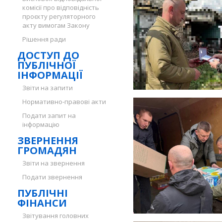
комісії про відповідність
проєкту регуляторного
акту вимогам Закону
Рішення ради
ДОСТУП ДО
ПУБЛІЧНОЇ
ІНФОРМАЦІЇ
Звіти на запити
Нормативно-правові акти
Подати запит на
інформацію
ЗВЕРНЕННЯ
ГРОМАДЯН
Звіти на звернення
Подати звернення
ПУБЛІЧНІ
ФІНАНСИ
Звітування головних