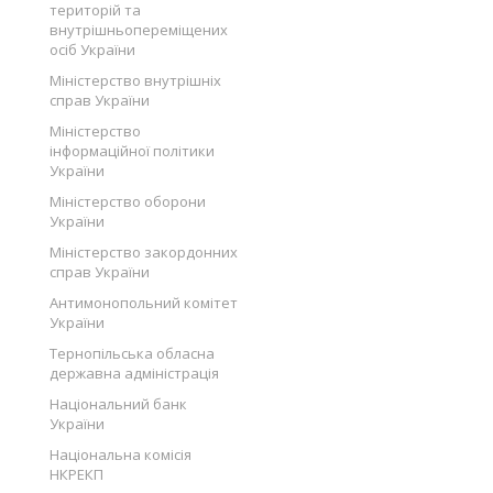
територій та
внутрішньопереміщених
осіб України
Міністерство внутрішніх
справ України
Міністерство
інформаційної політики
України
Міністерство оборони
України
Міністерство закордонних
справ України
Антимонопольний комітет
України
Тернопільська обласна
державна адміністрація
Національний банк
України
Національна комісія
НКРЕКП