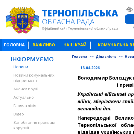
ТЕРНОПІЛЬСЬКА
ОБЛАСНА РАДА
Офіційний сайт Тернопільської обласної ради
ГОЛОВНА
ВАЖЛИВО
НАШ КРАЙ
КОМУНАЛЬНА В
Головна
>>
Діяльність
>>
Нов
ІНФОРМУЄМО
Новини
13.04.2026
Новини комунальних
Володимир Болєщук в
підприємств
і прив
Анонси подій
Українські військові 
Актуально
війни, зберігаючи стій
Гаряча лінія
великодні дні.
Відео
Напередодні Велик
Запобігання проявам
Тернопільської обл
корупції
відвідав українських 