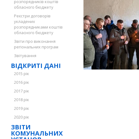
розпорядників коштів
обласного бюджету
Реєстри договорів
укладених
розпорядниками коштів
обласного бюджету
Звіти про виконання
регіональних програм
Звітування
ВІДКРИТІ ДАНІ
2015 рік
2016 рік
2017 рік
2018 рік
2019 рік
2020 рік
ЗВІТИ
КОМУНАЛЬНИХ