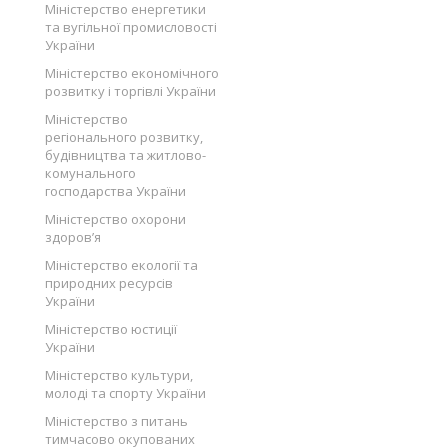
Міністерство енергетики
та вугільної промисловості
України
Міністерство економічного
розвитку і торгівлі України
Міністерство
регіонального розвитку,
будівництва та житлово-
комунального
господарства України
Міністерство охорони
здоров’я
Міністерство екології та
природних ресурсів
України
Міністерство юстиції
України
Міністерство культури,
молоді та спорту України
Міністерство з питань
тимчасово окупованих