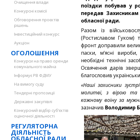
Очищення влади
поїздки побував у р
Конкурсні комісії
передав Захисникам 
Обговорення проєктів
обласної ради.
рішень
Разом із військовос
Інвестиційний конкурс
(Ростиславом Гуком)
Аукціон
фронт доправили велик
ОГОЛОШЕННЯ
паски, м’ясні вироби
необхідні технічні за
Конкурси на право оренди
комунального майна
Освячення дарів звер
благословив українських
Інформує РВ ФДМУ
На вимогу суду
«Наші захисники зустр
молитві, з вірою та 
Тендерні пропозиції
кожному воїну за мужн
Державні закупівлі
зазначив
Володимир Б
Конкурсний відбір суб’єктів
оціночної діяльності
РЕГУЛЯТОРНА
ДІЯЛЬНІСТЬ
ОБЛАСНОЇ РАДИ