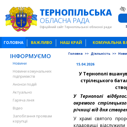
ТЕРНОПІЛЬСЬКА
ОБЛАСНА РАДА
Офіційний сайт Тернопільської обласної ради
ГОЛОВНА
ВАЖЛИВО
НАШ КРАЙ
КОМУНАЛЬНА В
Головна
>>
Діяльність
>>
Нов
ІНФОРМУЄМО
Новини
15.04.2026
Новини комунальних
У Тернополі вшанув
підприємств
стрілецького бата
Анонси подій
ство
Актуально
У Тернополі відбуло
Гаряча лінія
окремого стрілецьког
Відео
річниці від дня створе
Запобігання проявам
У храмі святого прор
корупції
кладовищі відслужили 