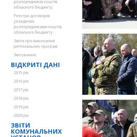
розпорядників коштів
обласного бюджету
Реєстри договорів
укладених
розпорядниками коштів
обласного бюджету
Звіти про виконання
регіональних програм
Звітування
ВІДКРИТІ ДАНІ
2015 рік
2016 рік
2017 рік
2018 рік
2019 рік
2020 рік
ЗВІТИ
КОМУНАЛЬНИХ