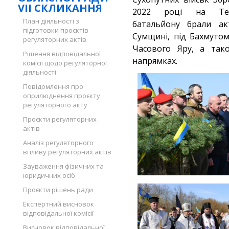
VII СКЛИКАННЯ
2022 році на Терно
План діяльності з
батальйону брали ак
підготовки проєктів
Сумщині, під Бахмутом
регуляторних актів
Часового Яру, а тако
Рішення відповідальної
напрямках.
комісії щодо регуляторної
діяльності
Повідомлення про
оприлюднення проєкту
регуляторного акту
Проєкти регуляторних
актів
Аналіз регуляторного
впливу регуляторних актів
Зауваження фізичних та
юридичних осіб
Проєкти рішень ради
Експертний висновок
відповідальної комісії
Висновок відповідальної