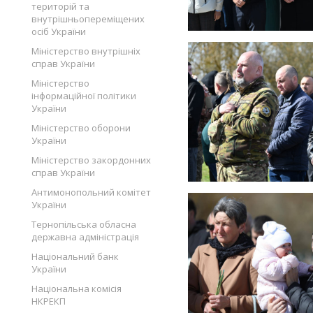
територій та
внутрішньопереміщених
осіб України
Міністерство внутрішніх
справ України
Міністерство
інформаційної політики
України
Міністерство оборони
України
Міністерство закордонних
справ України
Антимонопольний комітет
України
Тернопільська обласна
державна адміністрація
Національний банк
України
Національна комісія
НКРЕКП