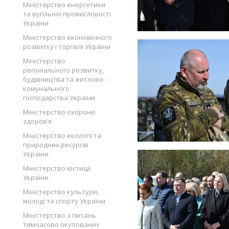
Міністерство енергетики
та вугільної промисловості
України
Міністерство економічного
розвитку і торгівлі України
Міністерство
регіонального розвитку,
будівництва та житлово-
комунального
господарства України
Міністерство охорони
здоров’я
Міністерство екології та
природних ресурсів
України
Міністерство юстиції
України
Міністерство культури,
молоді та спорту України
Міністерство з питань
тимчасово окупованих