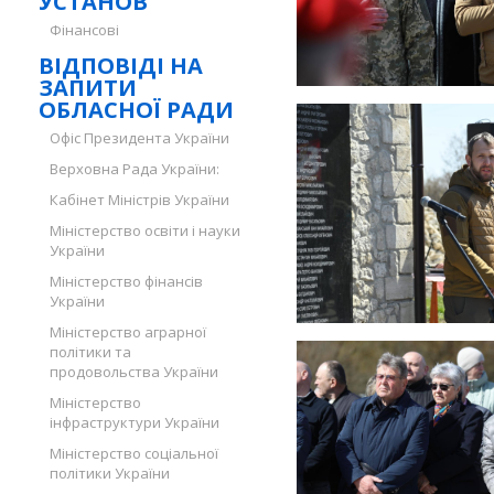
УСТАНОВ
Фінансові
ВІДПОВІДІ НА
ЗАПИТИ
ОБЛАСНОЇ РАДИ
Офіс Президента України
Верховна Рада України:
Кабінет Міністрів України
Міністерство освіти і науки
України
Міністерство фінансів
України
Міністерство аграрної
політики та
продовольства України
Міністерство
інфраструктури України
Міністерство соціальної
політики України