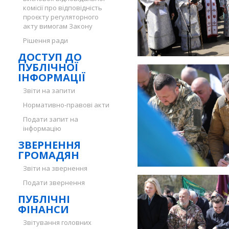
комісії про відповідність
проєкту регуляторного
акту вимогам Закону
Рішення ради
ДОСТУП ДО
ПУБЛІЧНОЇ
ІНФОРМАЦІЇ
Звіти на запити
Нормативно-правові акти
Подати запит на
інформацію
ЗВЕРНЕННЯ
ГРОМАДЯН
Звіти на звернення
Подати звернення
ПУБЛІЧНІ
ФІНАНСИ
Звітування головних