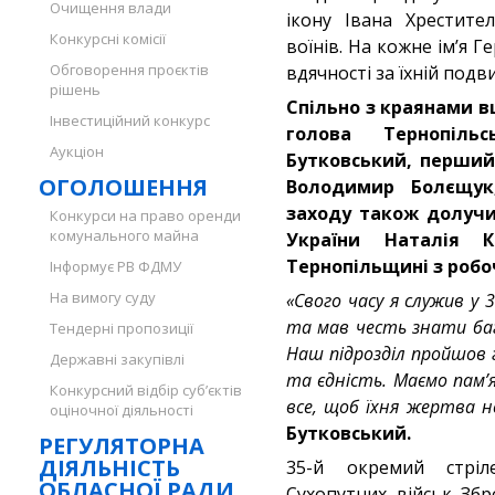
Очищення влади
ікону Івана Хрестите
Конкурсні комісії
воїнів. На кожне ім’я Г
Обговорення проєктів
вдячності за їхній подви
рішень
Спільно з краянами в
Інвестиційний конкурс
голова Тернопіль
Аукціон
Бутковський, перший
ОГОЛОШЕННЯ
Володимир Болєщук
заходу також долучил
Конкурси на право оренди
комунального майна
України Наталія 
Тернопільщині з робо
Інформує РВ ФДМУ
На вимогу суду
«Свого часу я служив у
та мав честь знати бага
Тендерні пропозиції
Наш підрозділ пройшов г
Державні закупівлі
та єдність. Маємо пам
Конкурсний відбір суб’єктів
все, щоб їхня жертва н
оціночної діяльності
Бутковський.
РЕГУЛЯТОРНА
ДІЯЛЬНІСТЬ
35-й окремий стріл
ОБЛАСНОЇ РАДИ
Сухопутних військ Зб