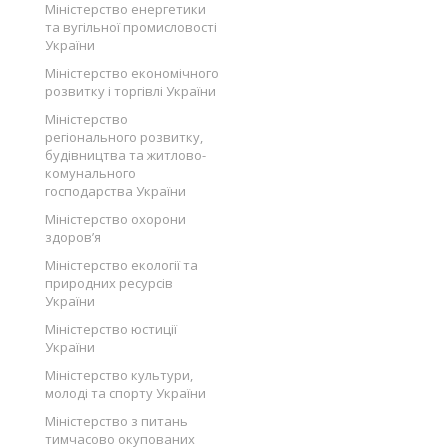
Міністерство енергетики
та вугільної промисловості
України
Міністерство економічного
розвитку і торгівлі України
Міністерство
регіонального розвитку,
будівництва та житлово-
комунального
господарства України
Міністерство охорони
здоров’я
Міністерство екології та
природних ресурсів
України
Міністерство юстиції
України
Міністерство культури,
молоді та спорту України
Міністерство з питань
тимчасово окупованих