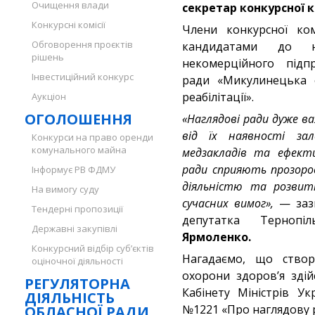
Очищення влади
секретар конкурсної к
Конкурсні комісії
Члени конкурсної ком
Обговорення проєктів
кандидатами до н
рішень
некомерційного підпр
Інвестиційний конкурс
ради «Микулинецька о
реабілітації».
Аукціон
ОГОЛОШЕННЯ
«Наглядові ради дуже ва
від їх наявності за
Конкурси на право оренди
комунального майна
медзакладів та ефекти
ради сприяють прозоро
Інформує РВ ФДМУ
діяльністю та розвит
На вимогу суду
сучасних вимог»,
— зазн
Тендерні пропозиції
депутатка Терноп
Державні закупівлі
Ярмоленко.
Конкурсний відбір суб’єктів
Нагадаємо, що створ
оціночної діяльності
охорони здоров’я зді
РЕГУЛЯТОРНА
Кабінету Міністрів У
ДІЯЛЬНІСТЬ
№1221 «Про наглядову р
ОБЛАСНОЇ РАДИ