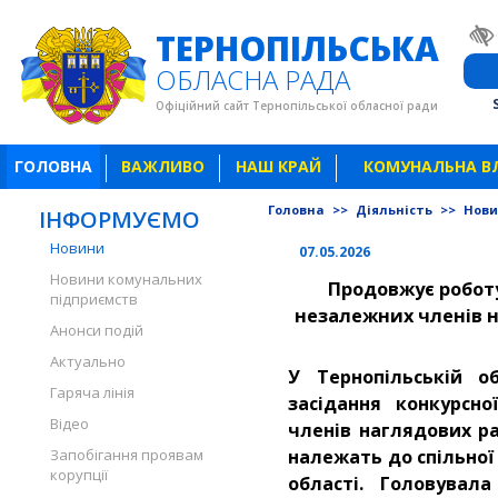
ТЕРНОПІЛЬСЬКА
ОБЛАСНА РАДА
Офіційний сайт Тернопільської обласної ради
ГОЛОВНА
ВАЖЛИВО
НАШ КРАЙ
КОМУНАЛЬНА В
Головна
>>
Діяльність
>>
Нов
ІНФОРМУЄМО
Новини
07.05.2026
Новини комунальних
Продовжує роботу
підприємств
незалежних членів н
Анонси подій
Актуально
У Тернопільській о
Гаряча лінія
засідання конкурсно
Відео
членів наглядових ра
Запобігання проявам
належать до спільної
корупції
області. Головувал