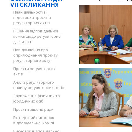
VII СКЛИКАННЯ
План діяльності з
підготовки проєктів
регуляторних актів
Рішення відповідальної
комісії щодо регуляторної
діяльності
Повідомлення про
оприлюднення проєкту
регуляторного акту
Проєкти регуляторних
актів
Аналіз регуляторного
впливу регуляторних актів
Зауваження фізичних та
юридичних осіб
Проєкти рішень ради
Експертний висновок
відповідальної комісії
Висновок відповідальної