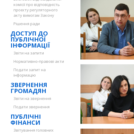
комісії про відповідність
проєкту регуляторного
акту вимогам Закону
Рішення ради
ДОСТУП ДО
ПУБЛІЧНОЇ
ІНФОРМАЦІЇ
Звіти на запити
Нормативно-правові акти
Подати запит на
інформацію
ЗВЕРНЕННЯ
ГРОМАДЯН
Звіти на звернення
Подати звернення
ПУБЛІЧНІ
ФІНАНСИ
Звітування головних