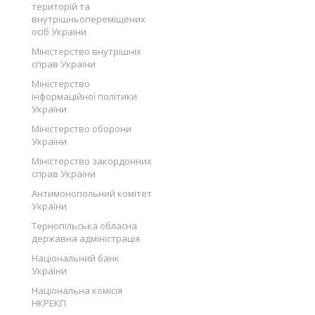
територій та
внутрішньопереміщених
осіб України
Міністерство внутрішніх
справ України
Міністерство
інформаційної політики
України
Міністерство оборони
України
Міністерство закордонних
справ України
Антимонопольний комітет
України
Тернопільська обласна
державна адміністрація
Національний банк
України
Національна комісія
НКРЕКП