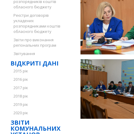
розпорядників коштів
обласного бюджету
Реєстри договорів
укладених
розпорядниками коштів
обласного бюджету
Звіти про виконання
регіональних програм
Звітування
ВІДКРИТІ ДАНІ
2015 рік
2016 рік
2017 рік
2018 рік
2019 рік
2020 рік
ЗВІТИ
КОМУНАЛЬНИХ