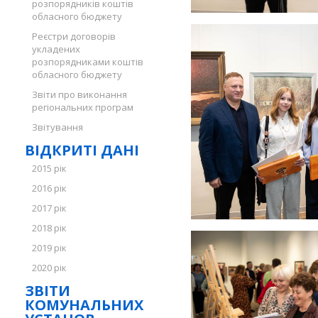
розпорядників коштів
обласного бюджету
Реєстри договорів
укладених
розпорядниками коштів
обласного бюджету
Звіти про виконання
регіональних програм
Звітування
ВІДКРИТІ ДАНІ
2015 рік
2016 рік
2017 рік
2018 рік
2019 рік
2020 рік
ЗВІТИ
КОМУНАЛЬНИХ