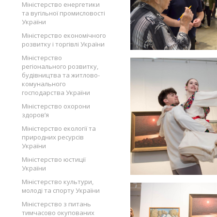
Міністерство енергетики
та вугільної промисловості
України
Міністерство економічного
розвитку і торгівлі України
Міністерство
регіонального розвитку,
будівництва та житлово-
комунального
господарства України
Міністерство охорони
здоров’я
Міністерство екології та
природних ресурсів
України
Міністерство юстиції
України
Міністерство культури,
молоді та спорту України
Міністерство з питань
тимчасово окупованих