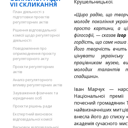
Крушельницької.
VII СКЛИКАННЯ
План діяльності з
«Щиро радію, що творч
підготовки проєктів
молоде покоління укра
регуляторних актів
просто картини, а ціл
Рішення відповідальної
філософії, — сказав
Ігор
комісії щодо регуляторної
діяльності
гордість, що саме наша 
Повідомлення про
Його творчість вчить 
оприлюднення проєкту
цінувати українську
регуляторного акту
працівникам музею, в
Проєкти регуляторних
молодих талантів т
актів
спадщини».
Аналіз регуляторного
впливу регуляторних актів
Іван Марчук — наро
Зауваження фізичних та
Національної премії
юридичних осіб
почесний громадянин Т
Проєкти рішень ради
найвизначніших митців 
Експертний висновок
внесла його до списку «
відповідальної комісії
академія сучасного ми
Висновок відповідальної