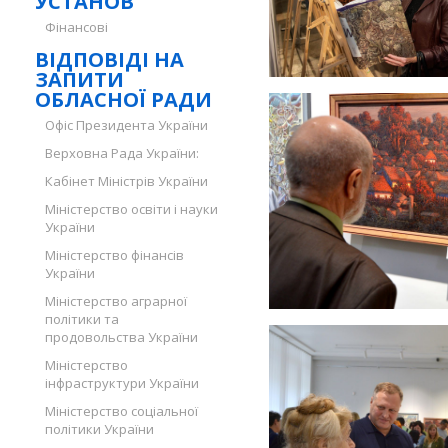
УСТАНОВ
Фінансові
ВІДПОВІДІ НА
ЗАПИТИ
ОБЛАСНОЇ РАДИ
Офіс Президента України
Верховна Рада України:
Кабінет Міністрів України
Міністерство освіти і науки
України
Міністерство фінансів
України
Міністерство аграрної
політики та
продовольства України
Міністерство
інфраструктури України
Міністерство соціальної
політики України