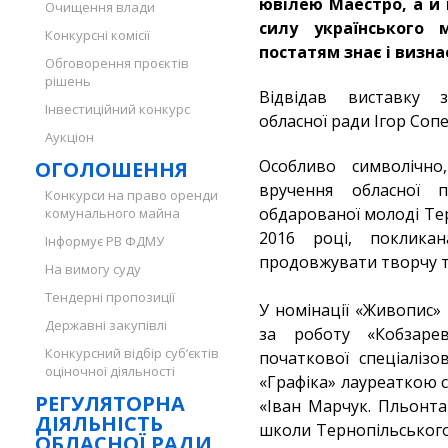
ювілею Маестро, а й
Очищення влади
силу українського 
Конкурсні комісії
постатям знає і визнає
Обговорення проєктів
рішень
Відвідав виставку з
Інвестиційний конкурс
обласної ради Ігор Сопе
Аукціон
Особливо символічн
ОГОЛОШЕННЯ
вручення обласної 
Конкурси на право оренди
обдарованої молоді Те
комунального майна
2016 році, поклика
Інформує РВ ФДМУ
продовжувати творчу т
На вимогу суду
Тендерні пропозиції
У номінації «Живопис
Державні закупівлі
за роботу «Кобзаре
Конкурсний відбір суб’єктів
початкової спеціалізо
оціночної діяльності
«Графіка» лауреаткою 
РЕГУЛЯТОРНА
«Іван Марчук. Пльонта
ДІЯЛЬНІСТЬ
школи Тернопільського
ОБЛАСНОЇ РАДИ