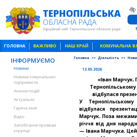
ТЕРНОПІЛЬСЬКА
ОБЛАСНА РАДА
Офіційний сайт Тернопільської обласної ради
ГОЛОВНА
ВАЖЛИВО
НАШ КРАЙ
КОМУНАЛЬНА В
Головна
>>
Діяльність
>>
Нов
ІНФОРМУЄМО
Новини
13.05.2026
Новини комунальних
«Іван Марчук.
підприємств
Тернопільському
Анонси подій
відбулася презе
Актуально
У Тернопільському
Гаряча лінія
відбулася презента
Марчук. Поза межами
Відео
річчя від дня народ
Запобігання проявам
— Івана Марчука. Цей
корупції