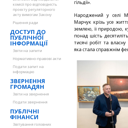
гільдії».
комісії про відповідність
проєкту регуляторного
акту вимогам Закону
Народжений у селі Мо
Марчук крізь усе житт
Рішення ради
землею, її природою, 
ДОСТУП ДО
понад шість десятиліт
ПУБЛІЧНОЇ
ІНФОРМАЦІЇ
тисячі робіт та власну
яка стала справжнім ф
Звіти на запити
Нормативно-правові акти
Подати запит на
інформацію
ЗВЕРНЕННЯ
ГРОМАДЯН
Звіти на звернення
Подати звернення
ПУБЛІЧНІ
ФІНАНСИ
Звітування головних