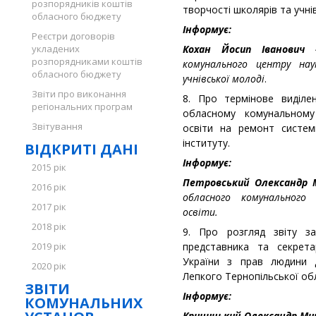
розпорядників коштів
творчості школярів та учні
обласного бюджету
Інформує:
Реєстри договорів
укладених
Кохан Йосип Іванови
розпорядниками коштів
комунального центру нау
обласного бюджету
учнівської молоді
.
Звіти про виконання
8. Про термінове виділе
регіональних програм
обласному комунальному 
Звітування
освіти на ремонт систем
інституту.
ВІДКРИТІ ДАНІ
Інформує:
2015 рік
Петровський Олександр 
2016 рік
обласного комунального 
2017 рік
освіти.
2018 рік
9. Про розгляд звіту за
2019 рік
представника та секрет
України з прав людини 
2020 рік
Лепкого Тернопільської об
ЗВІТИ
Інформує:
КОМУНАЛЬНИХ
Криницький Олександр Ми