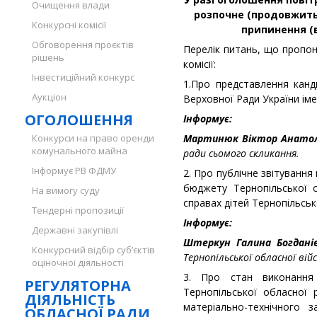
Очищення влади
розпочне (продовжить)
Конкурсні комісії
припинення (в
Обговорення проєктів
Перелік питань, що пропон
рішень
комісії:
Інвестиційний конкурс
1.Про представлення канд
Аукціон
Верховної Ради України іме
ОГОЛОШЕННЯ
Інформує:
Конкурси на право оренди
Мартинюк Віктор Анатол
комунального майна
ради сьомого скликання.
Інформує РВ ФДМУ
2. Про публічне звітуванн
бюджету Тернопільської 
На вимогу суду
справах дітей Тернопільсько
Тендерні пропозиції
Інформує:
Державні закупівлі
Штеркун Галина Богдан
Конкурсний відбір суб’єктів
Тернопільської обласної вій
оціночної діяльності
3. Про стан виконання
РЕГУЛЯТОРНА
Тернопільської обласної
ДІЯЛЬНІСТЬ
матеріально-технічного з
ОБЛАСНОЇ РАДИ