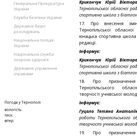
Крикончук Юрій Віктор
Генеральна Прокуратура
Тернопільської обласної р
України
спортивна школа з біатлон
Служба безпеки України
17. Про внесення змі
Державне бюро
Тернопільської обласної
розслідувань
юнацька спортивна школа 
Національна поліція
редакції.
України
Інформує:
Національна служба
охорони здоров’я
Крикончук Юрій Віктор
Тернопільської обласної р
Державне управління
спортивна школа з біатлон
справами
18. Про призначення 
Тернопільського облас
творчості учнівської молоді
Погода у
Тернополі
Інформує:
вологість:
Гуцало Тетяна Анатолі
тиск:
роботи Тернопільського о
вітер:
творчості учнівської молод
19. Про призначення 