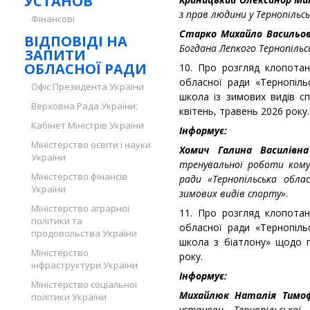
УСТАНОВ
з прав людини у Тернопільсь
Фінансові
Старко Михайло Васильо
ВІДПОВІДІ НА
Богдана Лепкого Тернопільсь
ЗАПИТИ
ОБЛАСНОЇ РАДИ
10. Про розгляд клопотан
обласної ради «Тернопіл
Офіс Президента України
школа із зимових видів 
Верховна Рада України:
квітень, травень 2026 року.
Кабінет Міністрів України
Інформує:
Міністерство освіти і науки
Хомич Галина Василів
України
тренувальної роботи комун
Міністерство фінансів
ради «Тернопільська обл
України
зимових видів спорту»
.
Міністерство аграрної
11. Про розгляд клопотан
політики та
обласної ради «Тернопіл
продовольства України
школа з біатлону» щодо 
Міністерство
року.
інфраструктури України
Інформує:
Міністерство соціальної
Михайлюк Наталія Тимо
політики України
установи Тернопільської