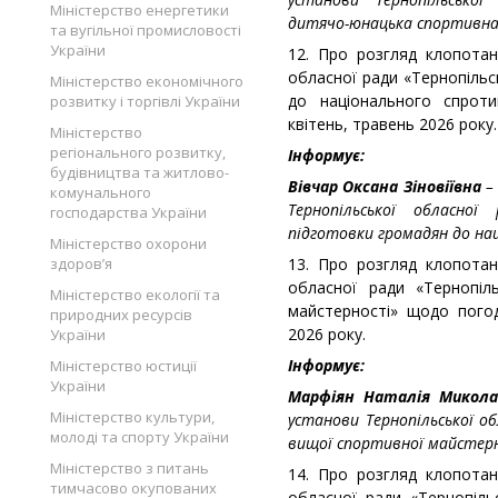
Міністерство енергетики
дитячо-юнацька спортивна
та вугільної промисловості
України
12. Про розгляд клопотан
обласної ради «Тернопільс
Міністерство економічного
до національного спрот
розвитку і торгівлі України
квітень, травень 2026 року.
Міністерство
регіонального розвитку,
Інформує:
будівництва та житлово-
Вівчар Оксана Зіновіївна
–
комунального
Тернопільської обласної
господарства України
підготовки громадян до на
Міністерство охорони
здоров’я
13. Про розгляд клопотан
обласної ради «Тернопіл
Міністерство екології та
майстерності» щодо пого
природних ресурсів
2026 року.
України
Інформує:
Міністерство юстиції
України
Марфіян Наталія Микол
Міністерство культури,
установи Тернопільської о
молоді та спорту України
вищої спортивної майстер
Міністерство з питань
14. Про розгляд клопотан
тимчасово окупованих
обласної ради «Тернопіл