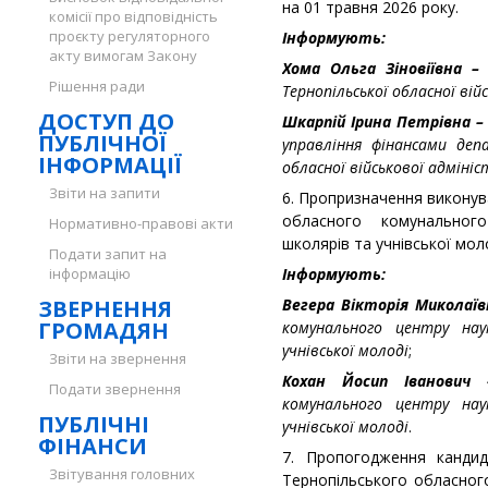
на 01 травня 2026 року.
комісії про відповідність
проєкту регуляторного
Інформують:
акту вимогам Закону
Хома Ольга Зіновіївна 
Рішення ради
Тернопільської обласної вій
ДОСТУП ДО
Шкарпій Ірина Петрівна –
ПУБЛІЧНОЇ
управління фінансами деп
ІНФОРМАЦІЇ
обласної військової адмініс
Звіти на запити
6. Пропризначення виконув
обласного комунального
Нормативно-правові акти
школярів та учнівської моло
Подати запит на
інформацію
Інформують:
ЗВЕРНЕННЯ
Вегера Вікторія Миколаї
ГРОМАДЯН
комунального центру нау
учнівської молоді
;
Звіти на звернення
Кохан Йосип Іванови
Подати звернення
комунального центру нау
ПУБЛІЧНІ
учнівської молоді
.
ФІНАНСИ
7. Пропогодження кандид
Звітування головних
Тернопільського обласног