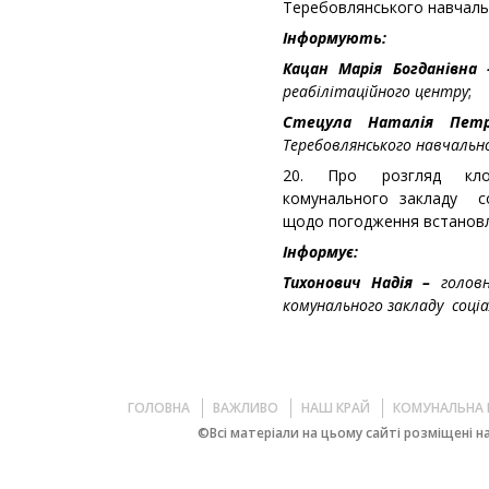
Теребовлянського навчальн
Інформують:
Кацан Марія Богданівна
реабілітаційного центру
;
Стецула Наталія Пет
Теребовлянського навчальн
20. Про розгляд клоп
комунального закладу со
щодо погодження встановле
Інформує:
Тихонович Надія –
голов
комунального закладу соці
ГОЛОВНА
ВАЖЛИВО
НАШ КРАЙ
КОМУНАЛЬНА 
©Всі матеріали на цьому сайті розміщені на 