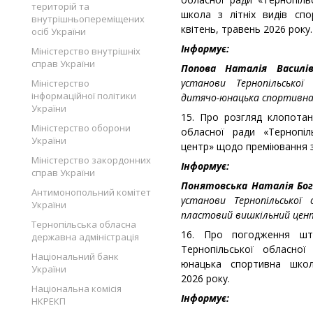
територій та
школа з літніх видів сп
внутрішньопереміщених
квітень, травень 2026 року.
осіб України
Інформує:
Міністерство внутрішніх
справ України
Попова Наталія Васил
установи Тернопільської
Міністерство
інформаційної політики
дитячо-юнацька спортивна 
України
15. Про розгляд клопотан
Міністерство оборони
обласної ради «Тернопіл
України
центр» щодо преміювання з
Міністерство закордонних
Інформує:
справ України
Понятовська Наталія Бог
Антимонопольний комітет
установи Тернопільської 
України
пластовий вишкільний цен
Тернопільська обласна
16. Про погодження шт
державна адміністрація
Тернопільської обласної
Національний банк
юнацька спортивна шко
України
2026 року.
Національна комісія
Інформує:
НКРЕКП