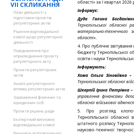
області» за I квартал 2026 
VII СКЛИКАННЯ
Інформує:
План діяльності з
підготовки проєктів
Дуда Галина Богданів
регуляторних актів
Тернопільської обласної
матеріально-технічного з
Рішення відповідальної
комісії щодо регуляторної
області».
діяльності
4. Про публічне звітуванн
Повідомлення про
бюджету Тернопільської об
оприлюднення проєкту
освіти і науки Тернопільськ
регуляторного акту
Інформують:
Проєкти регуляторних
актів
Хома Ольга Зіновіївна 
Тернопільської обласної вій
Аналіз регуляторного
впливу регуляторних актів
Шкарпій Ірина Петрівна –
управління фінансами деп
Зауваження фізичних та
обласної військової адмініс
юридичних осіб
5. Про розгляд клопо
Проєкти рішень ради
Тернопільської обласної в
Експертний висновок
штатного розпису Тернопі
відповідальної комісії
науково-технічної творчос
Висновок відповідальної