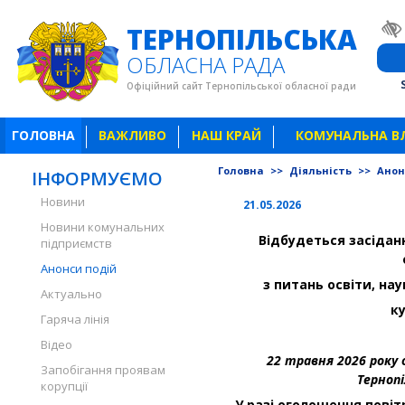
ТЕРНОПІЛЬСЬКА
ОБЛАСНА РАДА
Офіційний сайт Тернопільської обласної ради
ГОЛОВНА
ВАЖЛИВО
НАШ КРАЙ
КОМУНАЛЬНА В
Головна
>>
Діяльність
>>
Анон
ІНФОРМУЄМО
Новини
21.05.2026
Новини комунальних
Відбудеться засіда
підприємств
Анонси подій
з питань освіти, на
Актуально
ку
Гаряча лінія
Відео
22 травня 2026 року о
Запобігання проявам
Тернопі
корупції
У разі оголошення повіт