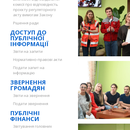
комісії про відповідність
проєкту регуляторного
акту вимогам Закону
Рішення ради
ДОСТУП ДО
ПУБЛІЧНОЇ
ІНФОРМАЦІЇ
Звіти на запити
Нормативно-правові акти
Подати запит на
інформацію
ЗВЕРНЕННЯ
ГРОМАДЯН
Звіти на звернення
Подати звернення
ПУБЛІЧНІ
ФІНАНСИ
Звітування головних