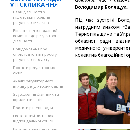
складний час і демонс
VII СКЛИКАННЯ
Володимир Болєщук.
План діяльності з
підготовки проєктів
Під час зустрічі Во
регуляторних актів
нагрудним знаком «За
Рішення відповідальної
Тернопільщини та Укра
комісії щодо регуляторної
обласної ради відзн
діяльності
медичного університе
Повідомлення про
оприлюднення проєкту
колектив благодійної о
регуляторного акту
Проєкти регуляторних
актів
Аналіз регуляторного
впливу регуляторних актів
Зауваження фізичних та
юридичних осіб
Проєкти рішень ради
Експертний висновок
відповідальної комісії
Висновок відповідальної