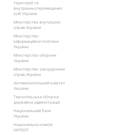
територій та
внутрішньопереміщених
осіб України
Міністерство внутрішніх
справ України
Міністерство
інформаційної політики
України
Міністерство оборони
України
Міністерство закордонних
справ України
Антимонопольний комітет
України
Тернопільська обласна
державна адміністрація
Національний банк
України
Національна комісія
НКРЕКП