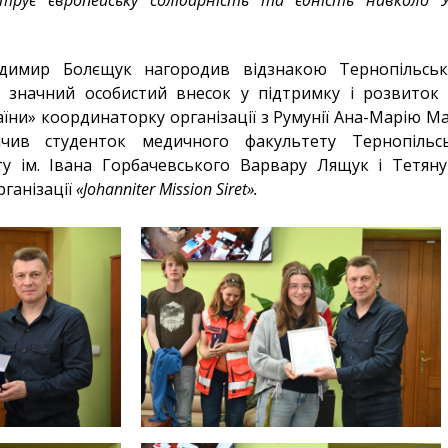
трує європейську солідарність та єдність навколо Ук
лодимир Болєщук нагородив відзнакою Тернопільсь
 значний особистий внесок у підтримку і розвиток 
їни» координаторку організації з Румунії Ана-Марію М
ачив студенток медичного факультету Тернопільс
ту ім. Івана Горбачевського Варвару Лящук і Тетян
рганізації
«Johanniter Mission Siret».