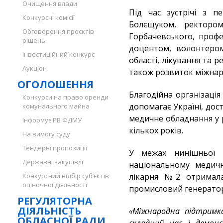
Очищення влади
Під час зустрічі з 
Конкурсні комісії
Болєщуком, ректором
Обговорення проєктів
Горбачевського, проф
рішень
доцентом, волонтеро
Інвестиційний конкурс
області, лікування та р
Аукціон
також розвиток міжнаро
ОГОЛОШЕННЯ
Благодійна організаці
Конкурси на право оренди
допомагає Україні, дос
комунального майна
медичне обладнання у 
Інформує РВ ФДМУ
кількох років.
На вимогу суду
Тендерні пропозиції
У межах нинішньої гу
Державні закупівлі
національному медичн
Конкурсний відбір суб’єктів
лікарня №2 отримала
оціночної діяльності
промисловий генератор 
РЕГУЛЯТОРНА
ДІЯЛЬНІСТЬ
«Міжнародна підтримк
ОБЛАСНОЇ РАДИ