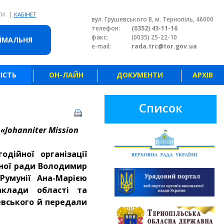
|
ТИ
КАБІНЕТ
вул. Грушевського 8, м. Тернопіль, 46000
телефон:
(0352) 43-11-16
факс:
(0035) 25-22-10
ЙМАЛЬНЯ
e-mail:
rada.trc@tor.gov.ua
ІСТЬ
ОН-ЛАЙН
ДОКУМЕНТИ
АРХІВ
Список
ї
«Johanniter Mission
дійної організації
сної ради Володимир
Румунії Ана-Марією
аклади області та
евського й передали