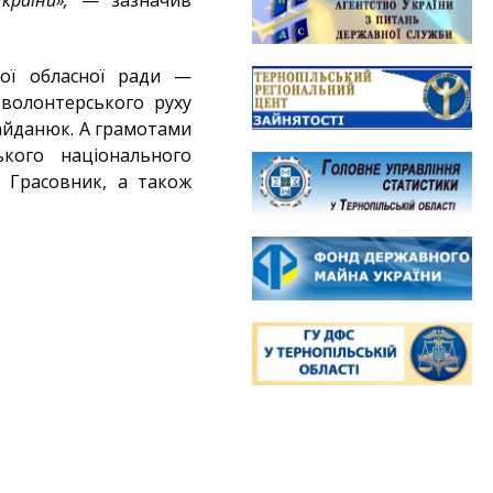
раїни»,
— зазначив
кої обласної ради —
волонтерського руху
айданюк. А грамотами
ького національного
у Грасовник, а також