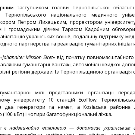
першим заступником голови Тернопільської обласн
 Тернопільського національного медичного уніве
есором Петром Лихацьким, проректором університету
м і громадським діячем Тарасом Кадобним обговор
еабілітацію українських воїнів, подальшу підтримку мед
дного партнерства та реалізацію гуманітарних ініціат
я
«Johanniter Mission Siret»
від початку повномасштабного
тавляючи гуманітарні вантажі, автомобілі швидкої доп
різні регіони держави. Із Тернопільщиною організація
манітарної місії представники організації перед
ому університету 10 станцій EcoFlow. Тернопільськ
 два генератори та намет, а Козівська районна 
(100 кВт) і чотири багатофункціональні ліжка.
а є надзвичайно важливою — допомагає українським 