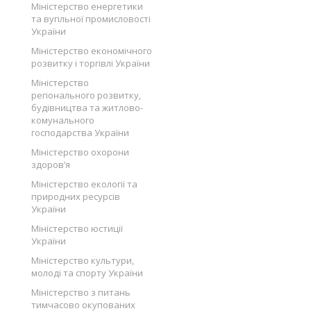
Міністерство енергетики
та вугільної промисловості
України
Міністерство економічного
розвитку і торгівлі України
Міністерство
регіонального розвитку,
будівництва та житлово-
комунального
господарства України
Міністерство охорони
здоров’я
Міністерство екології та
природних ресурсів
України
Міністерство юстиції
України
Міністерство культури,
молоді та спорту України
Міністерство з питань
тимчасово окупованих