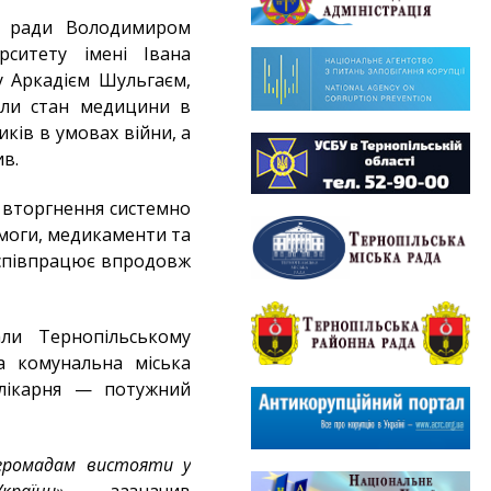
ої ради Володимиром
рситету імені Івана
 Аркадієм Шульгаєм,
или стан медицини в
иків в умовах війни, а
ив.
 вторгнення системно
омоги, медикаменти та
 співпрацює впродовж
али Тернопільському
а комунальна міська
лікарня — потужний
громадам вистояти у