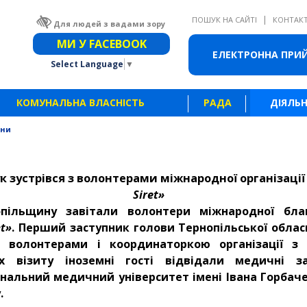
|
ПОШУК НА САЙТІ
КОНТАК
Для людей з вадами зору
Звичайна версія сайту
МИ У FACEBOOK
ЕЛЕКТРОННА ПРИ
Select Language
▼
КОМУНАЛЬНА ВЛАСНІСТЬ
РАДА
ДІЯЛЬН
ини
 зустрівся з волонтерами міжнародної організаці
Siret»
пільщину завітали волонтери міжнародної благо
et»
. Перший заступник голови Тернопільської обла
з волонтерами і координаторкою організації з 
 візиту іноземні гості відвідали медичні з
нальний медичний університет імені Івана Горбач
.