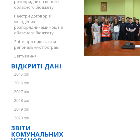
розпорядників коштів
обласного бюджету
Реєстри договорів
укладених
розпорядниками коштів
обласного бюджету
Звіти про виконання
регіональних програм
Звітування
ВІДКРИТІ ДАНІ
2015 рік
2016 рік
2017 рік
2018 рік
2019 рік
2020 рік
ЗВІТИ
КОМУНАЛЬНИХ