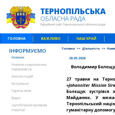
ТЕРНОПІЛЬСЬКА
ОБЛАСНА РАДА
Офіційний сайт Тернопільської обласної ради
ГОЛОВНА
ВАЖЛИВО
НАШ КРАЙ
Головна
>>
Діяльність
>>
Нов
ІНФОРМУЄМО
Новини
28.05.2026
Новини комунальних
Володимир Болєщук
підприємств
Анонси подій
27 травня на Терно
Актуально
«Johanniter Mission Sir
Гаряча лінія
Болєщук зустрівся 
Майданюк. У межах
Відео
Тернопільський націо
Запобігання проявам
гуманітарну допомогу
корупції