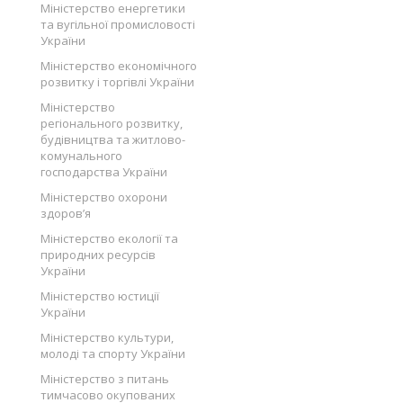
Міністерство енергетики
та вугільної промисловості
України
Міністерство економічного
розвитку і торгівлі України
Міністерство
регіонального розвитку,
будівництва та житлово-
комунального
господарства України
Міністерство охорони
здоров’я
Міністерство екології та
природних ресурсів
України
Міністерство юстиції
України
Міністерство культури,
молоді та спорту України
Міністерство з питань
тимчасово окупованих