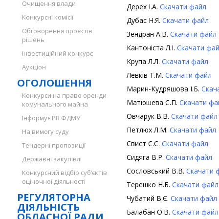
Очищення влади
Дерех І.А.
Скачати файл
Д
Конкурсні комісії
Дубас Н.Я.
Скачати файл
Д
Обговорення проєктів
Зендран А.В.
Скачати файл
рішень
Кантоніста Л.І.
Скачати фа
Інвестиційний конкурс
Крупа Л.Л.
Скачати файл
К
Аукціон
Левків Т.М.
Скачати файл
М
ОГОЛОШЕННЯ
Марин-Кудряшова І.Б.
Скач
Конкурси на право оренди
Матюшева С.П.
Скачати фа
комунального майна
Овчарук В.В.
Скачати файл
Інформує РВ ФДМУ
Петлюх Л.М.
Скачати файл
На вимогу суду
Свист С.С.
Скачати файл
С
Тендерні пропозиції
Сидяга В.Р.
Скачати файл
Державні закупівлі
Сословський В.В.
Скачати 
Конкурсний відбір суб’єктів
оціночної діяльності
Терешко Н.Б.
Скачати файл
РЕГУЛЯТОРНА
Чубатий В.Є.
Скачати файл
ДІЯЛЬНІСТЬ
Балабан О.В.
Скачати файл
ОБЛАСНОЇ РАДИ