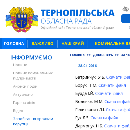
ТЕРНОПІЛЬСЬКА
ОБЛАСНА РАДА
Офіційний сайт Тернопільської обласної ради
ГОЛОВНА
ВАЖЛИВО
НАШ КРАЙ
КОМУНАЛЬНА В
Головна
>>
Діяльність
>>
Запо
ІНФОРМУЄМО
Новини
28.04.2016
Новини комунальних
Батринчук У.Б.
Скачати фа
підприємств
Борук Т.М.
Скачати файл
Анонси подій
Бурда І.Й.
Скачати файл
В
Актуально
Волянюк М.М.
Скачати фай
Гаряча лінія
Гелитканич Л.І.
Скачати фа
Відео
Гук Л.З.
Скачати файл
Гу
Запобігання проявам
корупції
Дармопук Н.Б.
Скачати фай