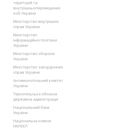
територій та
внутрішньопереміщених
осіб України
Міністерство внутрішніх
справ України
Міністерство
інформаційної політики
України
Міністерство оборони
України
Міністерство закордонних
справ України
Антимонопольний комітет
України
Тернопільська обласна
державна адміністрація
Національний банк
України
Національна комісія
НКРЕКП