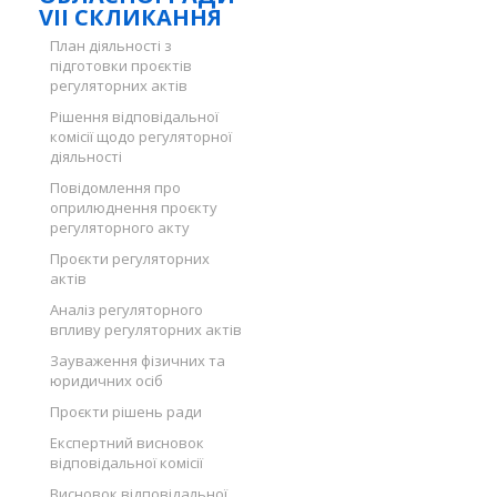
VII СКЛИКАННЯ
План діяльності з
підготовки проєктів
регуляторних актів
Рішення відповідальної
комісії щодо регуляторної
діяльності
Повідомлення про
оприлюднення проєкту
регуляторного акту
Проєкти регуляторних
актів
Аналіз регуляторного
впливу регуляторних актів
Зауваження фізичних та
юридичних осіб
Проєкти рішень ради
Експертний висновок
відповідальної комісії
Висновок відповідальної