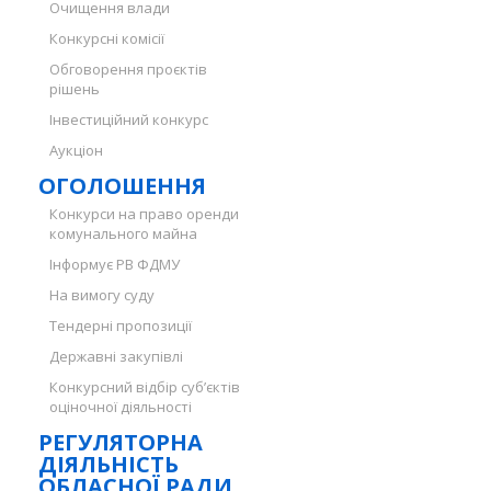
Очищення влади
Конкурсні комісії
Обговорення проєктів
рішень
Інвестиційний конкурс
Аукціон
ОГОЛОШЕННЯ
Конкурси на право оренди
комунального майна
Інформує РВ ФДМУ
На вимогу суду
Тендерні пропозиції
Державні закупівлі
Конкурсний відбір суб’єктів
оціночної діяльності
РЕГУЛЯТОРНА
ДІЯЛЬНІСТЬ
ОБЛАСНОЇ РАДИ