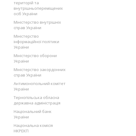
територій та
внутрішньопереміщених
осіб України
Міністерство внутрішніх
справ України
Міністерство
інформаційної політики
України
Міністерство оборони
України
Міністерство закордонних
справ України
Антимонопольний комітет
України
Тернопільська обласна
державна адміністрація
Національний банк
України
Національна комісія
НКРЕКП