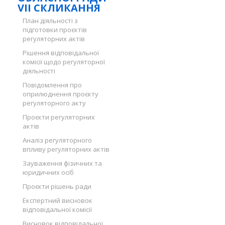
VII СКЛИКАННЯ
План діяльності з
підготовки проєктів
регуляторних актів
Рішення відповідальної
комісії щодо регуляторної
діяльності
Повідомлення про
оприлюднення проєкту
регуляторного акту
Проєкти регуляторних
актів
Аналіз регуляторного
впливу регуляторних актів
Зауваження фізичних та
юридичних осіб
Проєкти рішень ради
Експертний висновок
відповідальної комісії
Висновок відповідальної