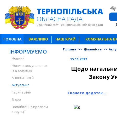
ТЕРНОПІЛЬСЬКА
ОБЛАСНА РАДА
Офіційний сайт Тернопільської обласної ради
ГОЛОВНА
ВАЖЛИВО
НАШ КРАЙ
КОМУНАЛЬНА В
Головна
>>
Діяльність
>>
Акту
ІНФОРМУЄМО
Новини
15.11.2017
Новини комунальних
Щодо нагальни
підприємств
Закону Ук
Анонси подій
Актуально
Гаряча лінія
Скачати додаток...
Відео
Запобігання проявам
корупції