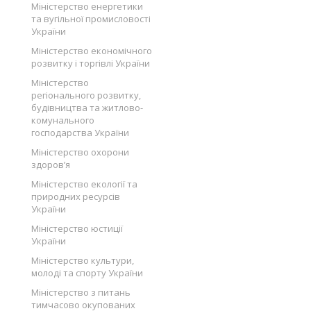
Міністерство енергетики
та вугільної промисловості
України
Міністерство економічного
розвитку і торгівлі України
Міністерство
регіонального розвитку,
будівництва та житлово-
комунального
господарства України
Міністерство охорони
здоров’я
Міністерство екології та
природних ресурсів
України
Міністерство юстиції
України
Міністерство культури,
молоді та спорту України
Міністерство з питань
тимчасово окупованих