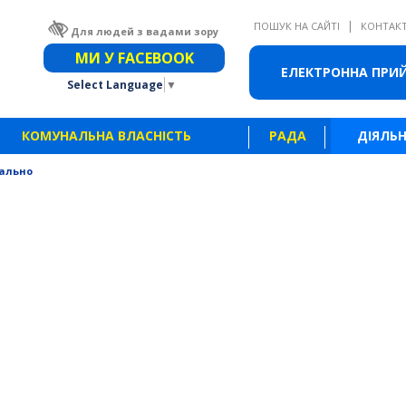
|
ПОШУК НА САЙТІ
КОНТАК
Для людей з вадами зору
Звичайна версія сайту
МИ У FACEBOOK
ЕЛЕКТРОННА ПРИ
Select Language
▼
КОМУНАЛЬНА ВЛАСНІСТЬ
РАДА
ДІЯЛЬН
ально