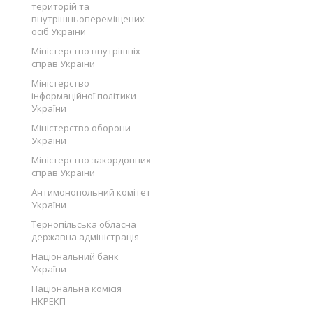
територій та
внутрішньопереміщених
осіб України
Міністерство внутрішніх
справ України
Міністерство
інформаційної політики
України
Міністерство оборони
України
Міністерство закордонних
справ України
Антимонопольний комітет
України
Тернопільська обласна
державна адміністрація
Національний банк
України
Національна комісія
НКРЕКП