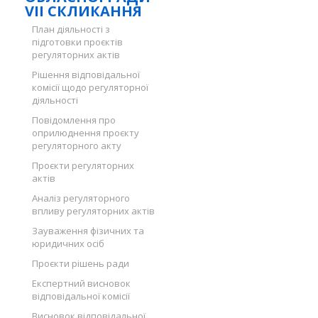
VII СКЛИКАННЯ
План діяльності з
підготовки проєктів
регуляторних актів
Рішення відповідальної
комісії щодо регуляторної
діяльності
Повідомлення про
оприлюднення проєкту
регуляторного акту
Проєкти регуляторних
актів
Аналіз регуляторного
впливу регуляторних актів
Зауваження фізичних та
юридичних осіб
Проєкти рішень ради
Експертний висновок
відповідальної комісії
Висновок відповідальної