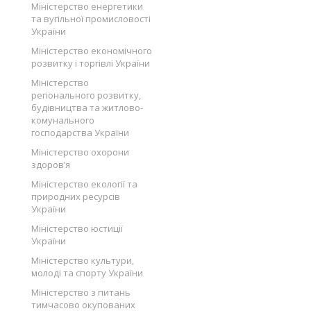
Міністерство енергетики
та вугільної промисловості
України
Міністерство економічного
розвитку і торгівлі України
Міністерство
регіонального розвитку,
будівництва та житлово-
комунального
господарства України
Міністерство охорони
здоров’я
Міністерство екології та
природних ресурсів
України
Міністерство юстиції
України
Міністерство культури,
молоді та спорту України
Міністерство з питань
тимчасово окупованих