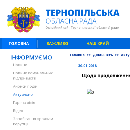
ТЕРНОПІЛЬСЬКА
ОБЛАСНА РАДА
Офіційний сайт Тернопільської обласної ради
ГОЛОВНА
ВАЖЛИВО
НАШ КРАЙ
Головна
>>
Діяльність
>>
Акту
ІНФОРМУЄМО
Новини
30.01.2018
Новини комунальних
Щодо продовження
підприємств
Анонси подій
Актуально
Гаряча лінія
Відео
Запобігання проявам
корупції