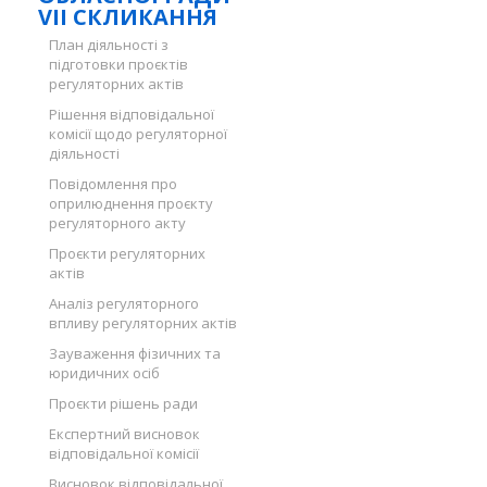
VII СКЛИКАННЯ
План діяльності з
підготовки проєктів
регуляторних актів
Рішення відповідальної
комісії щодо регуляторної
діяльності
Повідомлення про
оприлюднення проєкту
регуляторного акту
Проєкти регуляторних
актів
Аналіз регуляторного
впливу регуляторних актів
Зауваження фізичних та
юридичних осіб
Проєкти рішень ради
Експертний висновок
відповідальної комісії
Висновок відповідальної