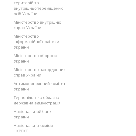
територій та
внутрішньопереміщених
осіб України
Міністерство внутрішніх
справ України
Міністерство
інформаційної політики
України
Міністерство оборони
України
Міністерство закордонних
справ України
Антимонопольний комітет
України
Тернопільська обласна
державна адміністрація
Національний банк
України
Національна комісія
НКРЕКП