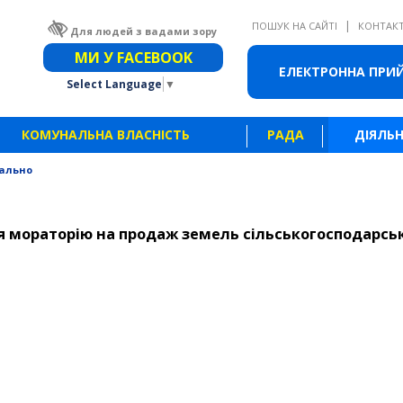
|
ПОШУК НА САЙТІ
КОНТАК
Для людей з вадами зору
Звичайна версія сайту
МИ У FACEBOOK
ЕЛЕКТРОННА ПРИ
Select Language
▼
КОМУНАЛЬНА ВЛАСНІСТЬ
РАДА
ДІЯЛЬН
ально
 мораторію на продаж земель сільськогосподарсь