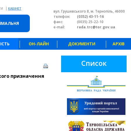
|
ТИ
КАБІНЕТ
вул. Грушевського 8, м. Тернопіль, 46000
телефон:
(0352) 43-11-16
факс:
(0035) 25-22-10
ЙМАЛЬНЯ
e-mail:
rada.trc@tor.gov.ua
ІСТЬ
ОН-ЛАЙН
ДОКУМЕНТИ
АРХІВ
Список
кого призначення