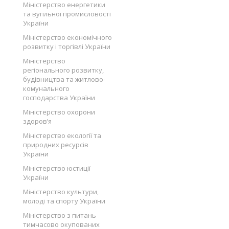
Міністерство енергетики
та вугільної промисловості
України
Міністерство економічного
розвитку і торгівлі України
Міністерство
регіонального розвитку,
будівництва та житлово-
комунального
господарства України
Міністерство охорони
здоров’я
Міністерство екології та
природних ресурсів
України
Міністерство юстиції
України
Міністерство культури,
молоді та спорту України
Міністерство з питань
тимчасово окупованих