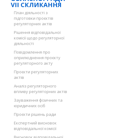
VII СКЛИКАННЯ
План діяльності з
підготовки проєктів
регуляторних актів
Рішення відповідальної
комісії щодо регуляторної
діяльності
Повідомлення про
оприлюднення проєкту
регуляторного акту
Проєкти регуляторних
актів
Аналіз регуляторного
впливу регуляторних актів
Зауваження фізичних та
юридичних осіб
Проєкти рішень ради
Експертний висновок
відповідальної комісії
Висновок відповідальної