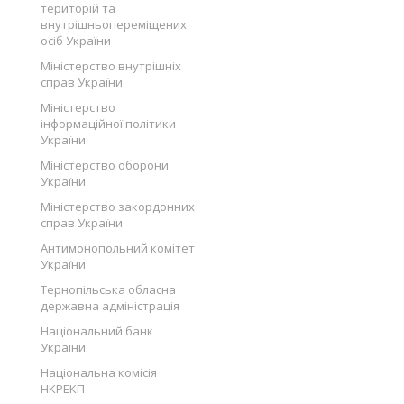
територій та
внутрішньопереміщених
осіб України
Міністерство внутрішніх
справ України
Міністерство
інформаційної політики
України
Міністерство оборони
України
Міністерство закордонних
справ України
Антимонопольний комітет
України
Тернопільська обласна
державна адміністрація
Національний банк
України
Національна комісія
НКРЕКП