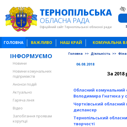
ТЕРНОПІЛЬСЬКА
ОБЛАСНА РАДА
Офіційний сайт Тернопільської обласної ради
ГОЛОВНА
ВАЖЛИВО
НАШ КРАЙ
КОМУНАЛЬНА В
Головна
>>
Діяльність
>>
Фіна
ІНФОРМУЄМО
Новини
06.08.2018
Новини комунальних
За 2018 
підприємств
Анонси подій
Обласний комунальний 
Актуально
Володимира Гнатюка у с
Гаряча лінія
Чортківський обласний
Відео
диспансер
Запобігання проявам
Тернопільський обласн
корупції
творчості