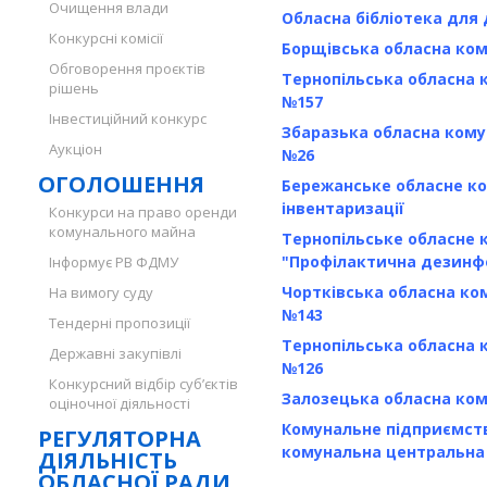
Очищення влади
Обласна бібліотека для 
Конкурсні комісії
Борщівська обласна ко
Обговорення проєктів
Тернопільська обласна 
рішень
№157
Інвестиційний конкурс
Збаразька обласна кому
Аукціон
№26
ОГОЛОШЕННЯ
Бережанське обласне ко
інвентаризації
Конкурси на право оренди
комунального майна
Тернопільське обласне 
"Профілактична дезинфе
Інформує РВ ФДМУ
Чортківська обласна ко
На вимогу суду
№143
Тендерні пропозиції
Тернопільська обласна 
Державні закупівлі
№126
Конкурсний відбір суб’єктів
Залозецька обласна ко
оціночної діяльності
Комунальне підприємст
РЕГУЛЯТОРНА
комунальна центральна
ДІЯЛЬНІСТЬ
ОБЛАСНОЇ РАДИ