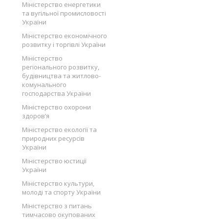
Міністерство енергетики
та вугільної промисловості
України
Міністерство економічного
розвитку і торгівлі України
Міністерство
регіонального розвитку,
будівництва та житлово-
комунального
господарства України
Міністерство охорони
здоров’я
Міністерство екології та
природних ресурсів
України
Міністерство юстиції
України
Міністерство культури,
молоді та спорту України
Міністерство з питань
тимчасово окупованих