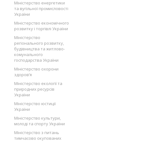
Міністерство енергетики
та вугільної промисловості
України
Міністерство економічного
розвитку і торгівлі України
Міністерство
регіонального розвитку,
будівництва та житлово-
комунального
господарства України
Міністерство охорони
здоров’я
Міністерство екології та
природних ресурсів
України
Міністерство юстиції
України
Міністерство культури,
молоді та спорту України
Міністерство з питань
тимчасово окупованих