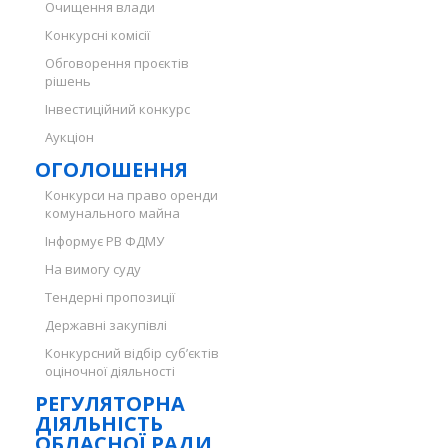
Очищення влади
Конкурсні комісії
Обговорення проєктів
рішень
Інвестиційний конкурс
Аукціон
ОГОЛОШЕННЯ
Конкурси на право оренди
комунального майна
Інформує РВ ФДМУ
На вимогу суду
Тендерні пропозиції
Державні закупівлі
Конкурсний відбір суб’єктів
оціночної діяльності
РЕГУЛЯТОРНА
ДІЯЛЬНІСТЬ
ОБЛАСНОЇ РАДИ