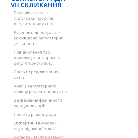
VII СКЛИКАННЯ
План діяльності з
підготовки проєктів
регуляторних актів
Рішення відповідальної
комісії щодо регуляторної
діяльності
Повідомлення про
оприлюднення проєкту
регуляторного акту
Проєкти регуляторних
актів
Аналіз регуляторного
впливу регуляторних актів
Зауваження фізичних та
юридичних осіб
Проєкти рішень ради
Експертний висновок
відповідальної комісії
Висновок відповідальної