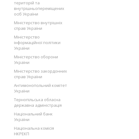
територій та
внутрішньопереміщених
осіб України
Міністерство внутрішніх
справ України
Міністерство
інформаційної політики
України
Міністерство оборони
України
Міністерство закордонних
справ України
Антимонопольний комітет
України
Тернопільська обласна
державна адміністрація
Національний банк
України
Національна комісія
НКРЕКП