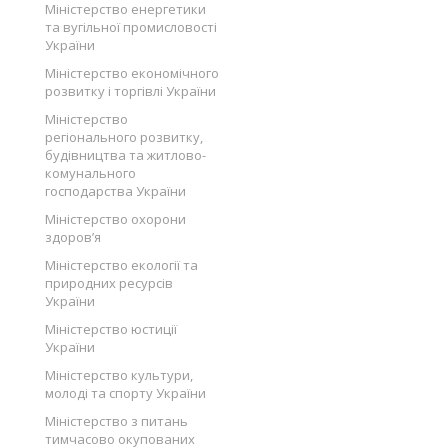
Міністерство енергетики
та вугільної промисловості
України
Міністерство економічного
розвитку і торгівлі України
Міністерство
регіонального розвитку,
будівництва та житлово-
комунального
господарства України
Міністерство охорони
здоров’я
Міністерство екології та
природних ресурсів
України
Міністерство юстиції
України
Міністерство культури,
молоді та спорту України
Міністерство з питань
тимчасово окупованих