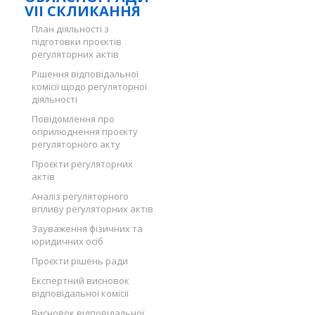
VII СКЛИКАННЯ
План діяльності з
підготовки проєктів
регуляторних актів
Рішення відповідальної
комісії щодо регуляторної
діяльності
Повідомлення про
оприлюднення проєкту
регуляторного акту
Проєкти регуляторних
актів
Аналіз регуляторного
впливу регуляторних актів
Зауваження фізичних та
юридичних осіб
Проєкти рішень ради
Експертний висновок
відповідальної комісії
Висновок відповідальної