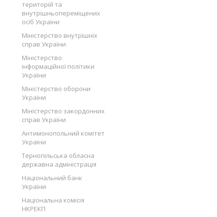
територій та
внутрішньопереміщених
осіб України
Міністерство внутрішніх
справ України
Міністерство
інформаційної політики
України
Міністерство оборони
України
Міністерство закордонних
справ України
Антимонопольний комітет
України
Тернопільська обласна
державна адміністрація
Національний банк
України
Національна комісія
НКРЕКП