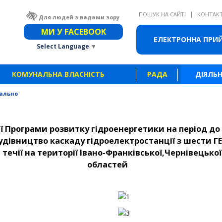
|
ПОШУК НА САЙТІ
КОНТАК
Для людей з вадами зору
Звичайна версія сайту
МИ У FACEBOOK
ЕЛЕКТРОННА ПРИ
Select Language
▼
КОМУНАЛЬНА ВЛАСНІСТЬ
РАДА
ДІЯЛЬН
ально
ї Програми розвитку гідроенергетики на період до 
дівництво каскаду гідроелектростанції з шести ГЕС
 течії на території Івано-Франківської,Чернівецької
областей