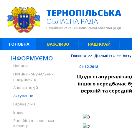
ТЕРНОПІЛЬСЬКА
ОБЛАСНА РАДА
Офіційний сайт Тернопільської обласної ради
ГОЛОВНА
ВАЖЛИВО
НАШ КРАЙ
Головна
>>
Діяльність
>>
Акту
ІНФОРМУЄМО
Новини
04.12.2018
Новини комунальних
Щодо стану реалізаці
підприємств
іншого передбачає бу
Анонси подій
верхній та середній
Актуально
Гаряча лінія
Відео
Запобігання проявам
корупції