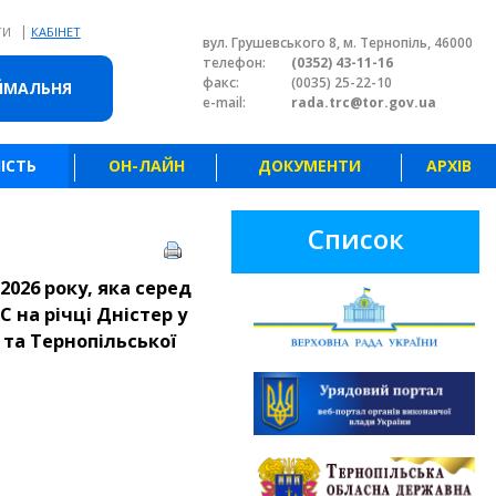
|
ТИ
КАБІНЕТ
вул. Грушевського 8, м. Тернопіль, 46000
телефон:
(0352) 43-11-16
факс:
(0035) 25-22-10
ЙМАЛЬНЯ
e-mail:
rada.trc@tor.gov.ua
ІСТЬ
ОН-ЛАЙН
ДОКУМЕНТИ
АРХІВ
Список
2026 року, яка серед
 на річці Дністер у
 та Тернопільської