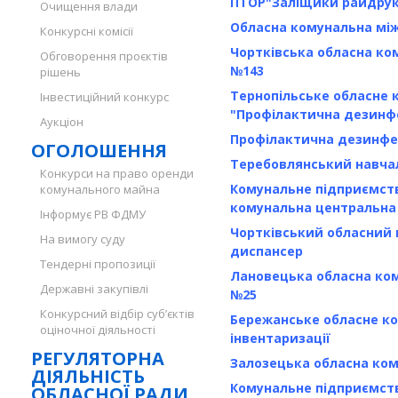
ПТОР"Заліщики райдрук
Очищення влади
Обласна комунальна між
Конкурсні комісії
Чортківська обласна ко
Обговорення проєктів
№143
рішень
Тернопільське обласне 
Інвестиційний конкурс
"Профілактична дезинфе
Аукціон
Профілактична дезинфе
ОГОЛОШЕННЯ
Теребовлянський навчал
Конкурси на право оренди
Комунальне підприємст
комунального майна
комунальна центральна
Інформує РВ ФДМУ
Чортківський обласний
На вимогу суду
диспансер
Тендерні пропозиції
Лановецька обласна ко
Державні закупівлі
№25
Конкурсний відбір суб’єктів
Бережанське обласне ко
оціночної діяльності
інвентаризації
РЕГУЛЯТОРНА
Залозецька обласна ко
ДІЯЛЬНІСТЬ
Комунальне підприємств
ОБЛАСНОЇ РАДИ