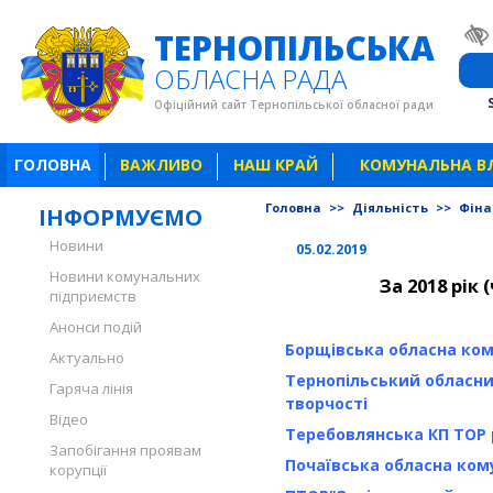
ТЕРНОПІЛЬСЬКА
ОБЛАСНА РАДА
Офіційний сайт Тернопільської обласної ради
ГОЛОВНА
ВАЖЛИВО
НАШ КРАЙ
КОМУНАЛЬНА В
Головна
>>
Діяльність
>>
Фіна
ІНФОРМУЄМО
Новини
05.02.2019
Новини комунальних
За 2018 рік 
підприємств
Анонси подій
Борщівська обласна ко
Актуально
Тернопільський обласн
Гаряча лінія
творчості
Відео
Теребовлянська КП ТОР
Запобігання проявам
Почаївська обласна ком
корупції