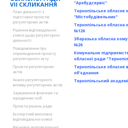
"Архбудсервіс"
VII СКЛИКАННЯ
Тернопільське обласне 
План діяльності з
"Містобудівельник"
підготовки проєктів
регуляторних актів
Тернопільська обласна 
Рішення відповідальної
№126
комісії щодо регуляторної
Збаразька обласна кому
діяльності
№26
Повідомлення про
Комунальне підприємств
оприлюднення проєкту
регуляторного акту
обласної ради "Тернопі
Проєкти регуляторних
Тернопільське обласне 
актів
об'єднання
Аналіз регуляторного
Тернопільський академі
впливу регуляторних актів
Зауваження фізичних та
юридичних осіб
Проєкти рішень ради
Експертний висновок
відповідальної комісії
Висновок відповідальної