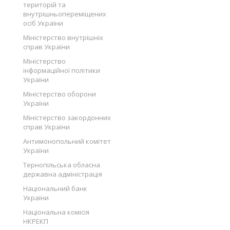
територій та
внутрішньопереміщених
осіб України
Міністерство внутрішніх
справ України
Міністерство
інформаційної політики
України
Міністерство оборони
України
Міністерство закордонних
справ України
Антимонопольний комітет
України
Тернопільська обласна
державна адміністрація
Національний банк
України
Національна комісія
НКРЕКП