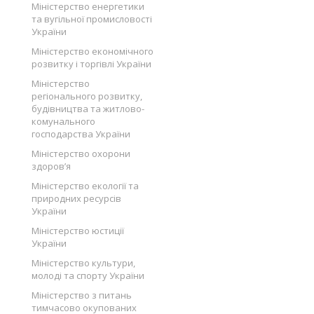
Міністерство енергетики
та вугільної промисловості
України
Міністерство економічного
розвитку і торгівлі України
Міністерство
регіонального розвитку,
будівництва та житлово-
комунального
господарства України
Міністерство охорони
здоров’я
Міністерство екології та
природних ресурсів
України
Міністерство юстиції
України
Міністерство культури,
молоді та спорту України
Міністерство з питань
тимчасово окупованих