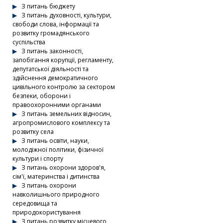
З питань бюджету
З питань духовності, культури,
свободи слова, інформації та
розвитку громадянського
суспільства
З питань законності,
запобігання корупції, регламенту,
депутатської діяльності та
здійснення демократичного
цивільного контролю за сектором
безпеки, оборони і
правоохоронними органами
З питань земельних відносин,
агропромислового комплексу та
розвитку села
З питань освіти, науки,
молодіжної політики, фізичної
культури і спорту
З питань охорони здоров'я,
сім'ї, материнства і дитинства
З питань охорони
навколишнього природного
середовища та
природокористування
З питань розвитку місцевого