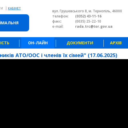
|
ТИ
КАБІНЕТ
вул. Грушевського 8, м. Тернопіль, 46000
телефон:
(0352) 43-11-16
факс:
(0035) 25-22-10
ЙМАЛЬНЯ
e-mail:
rada.trc@tor.gov.ua
ІСТЬ
ОН-ЛАЙН
ДОКУМЕНТИ
АРХІВ
иків АТО/ООС і членів їх сімей" (17.06.2025)