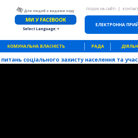
|
ПОШУК НА САЙТІ
КОНТАК
Для людей з вадами зору
Звичайна версія сайту
МИ У FACEBOOK
ЕЛЕКТРОННА ПРИ
Select Language
▼
КОМУНАЛЬНА ВЛАСНІСТЬ
РАДА
ДІЯЛЬН
З питань соціального захисту населення та учасн