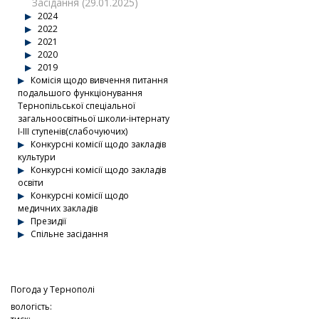
Засідання (29.01.2025)
2024
2022
2021
2020
2019
Комісія щодо вивчення питання
подальшого функціонування
Тернопільської спеціальної
загальноосвітньої школи-інтернату
І-ІІІ ступенів(слабочуючих)
Конкурсні комісії щодо закладів
культури
Конкурсні комісії щодо закладів
освіти
Конкурсні комісії щодо
медичних закладів
Президії
Спільне засідання
Погода у
Тернополі
вологість: