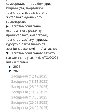
самоврядування, архітектури,
будівництва, енергетики,
транспорту, дорожнього та
житлово-комунального
господарства
З питань соціально-
економічного розвитку,
промисловості, енергетики,
транспорту,зв’язку, туризму,
курортно-рекреаційної та
зовнішньоекономічнної діяльності
З питань соціального захисту
населення та учасників АТО/ООС і
членів їх сімей
2026
2025
Засідання (12.12.2025)
Засідання (18.11.2025)
Засідання (28.08.2025)
Засідання (18.07.2025)
Засідання (17.06.2025)
Засідання (26.03.2025)
Засідання (26.02.2025)