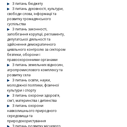
З питань бюджету
З питань духовності, культури,
свободи слова, інформації та
розвитку громадянського
суспільства
З питань законності,
запобігання корупції, регламенту,
депутатської діяльності та
здійснення демократичного
цивільного контролю за сектором
безпеки, оборони і
правоохоронними органами
З питань земельних відносин,
агропромислового комплексу та
розвитку села
З питань освіти, науки,
молодіжної політики, фізичної
культури і спорту
З питань охорони здоров'я,
сім'ї, материнства і дитинства
З питань охорони
навколишнього природного
середовища та
природокористування
З питань розвитку місцевого