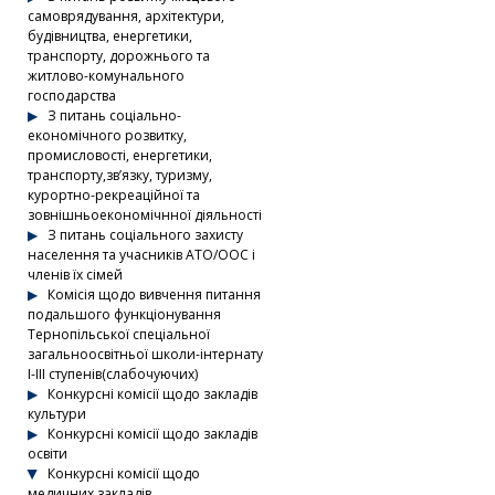
самоврядування, архітектури,
будівництва, енергетики,
транспорту, дорожнього та
житлово-комунального
господарства
З питань соціально-
економічного розвитку,
промисловості, енергетики,
транспорту,зв’язку, туризму,
курортно-рекреаційної та
зовнішньоекономічнної діяльності
З питань соціального захисту
населення та учасників АТО/ООС і
членів їх сімей
Комісія щодо вивчення питання
подальшого функціонування
Тернопільської спеціальної
загальноосвітньої школи-інтернату
І-ІІІ ступенів(слабочуючих)
Конкурсні комісії щодо закладів
культури
Конкурсні комісії щодо закладів
освіти
Конкурсні комісії щодо
медичних закладів