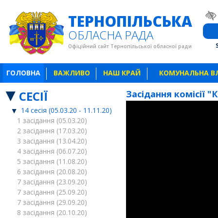
ТЕРНОПІЛЬСЬКА
ОБЛАСНА РАДА
Офіційний сайт Тернопільської обласної ради
ГОЛОВНА
ВАЖЛИВО
НАШ КРАЙ
КОМУНАЛЬНА В
СЕСІЇ
Засідання комісії "
14 сесія (05.03.20 - 11.11.20)
1 засідання (05.03.20)
2 засідання (17.03.20)
3 засідання (13.04.20)
4 засідання (06.07.20)
5 засідання (11.08.20)
6 засідання (20.08.20)
7 засідання (23.09.20)
7 засідання (25.09.20)
7 засідання (29.09.20)
8 засідання (20.10.20)