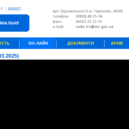
|
ТИ
КАБІНЕТ
вул. Грушевського 8, м. Тернопіль, 46000
телефон:
(0352) 43-11-16
факс:
(0035) 25-22-10
ЙМАЛЬНЯ
e-mail:
rada.trc@tor.gov.ua
ІСТЬ
ОН-ЛАЙН
ДОКУМЕНТИ
АРХІВ
3.2025)