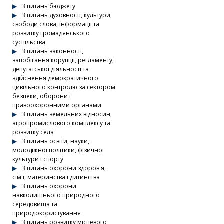
З питань бюджету
З питань духовності, культури,
свободи слова, інформації та
розвитку громадянського
суспільства
З питань законності,
запобігання корупції, регламенту,
депутатської діяльності та
здійснення демократичного
цивільного контролю за сектором
безпеки, оборони і
правоохоронними органами
З питань земельних відносин,
агропромислового комплексу та
розвитку села
З питань освіти, науки,
молодіжної політики, фізичної
культури і спорту
З питань охорони здоров'я,
сім'ї, материнства і дитинства
З питань охорони
навколишнього природного
середовища та
природокористування
З питань розвитку місцевого