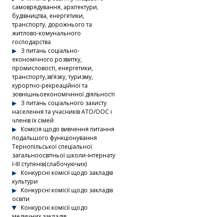
самоврядування, архітектури,
будівництва, енергетики,
транспорту, дорожнього та
житлово-комунального
господарства
З питань соціально-
економічного розвитку,
промисловості, енергетики,
транспорту,зв’язку, туризму,
курортно-рекреаційної та
зовнішньоекономічнної діяльності
З питань соціального захисту
населення та учасників АТО/ООС і
членів їх сімей
Комісія щодо вивчення питання
подальшого функціонування
Тернопільської спеціальної
загальноосвітньої школи-інтернату
І-ІІІ ступенів(слабочуючих)
Конкурсні комісії щодо закладів
культури
Конкурсні комісії щодо закладів
освіти
Конкурсні комісії щодо
медичних закладів