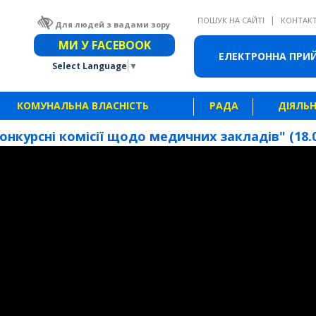
|
ПОШУК НА САЙТІ
КОНТАК
Для людей з вадами зору
Звичайна версія сайту
МИ У FACEBOOK
ЕЛЕКТРОННА ПРИ
Select Language
▼
КОМУНАЛЬНА ВЛАСНІСТЬ
РАДА
ДІЯЛЬН
Конкурсні комісії щодо медичних закладів" (18.0